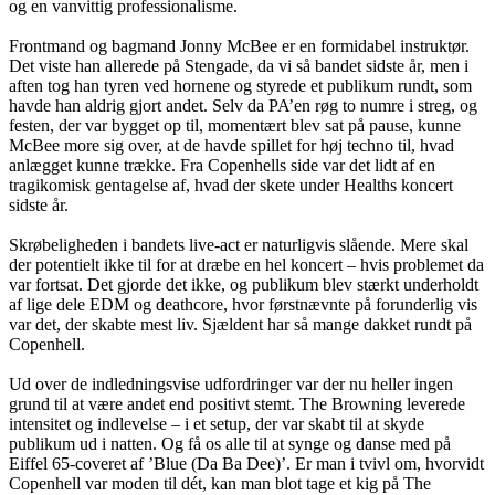
og en vanvittig professionalisme.
Frontmand og bagmand Jonny McBee er en formidabel instruktør.
Det viste han allerede på Stengade, da vi så bandet sidste år, men i
aften tog han tyren ved hornene og styrede et publikum rundt, som
havde han aldrig gjort andet. Selv da PA’en røg to numre i streg, og
festen, der var bygget op til, momentært blev sat på pause, kunne
McBee more sig over, at de havde spillet for høj techno til, hvad
anlægget kunne trække. Fra Copenhells side var det lidt af en
tragikomisk gentagelse af, hvad der skete under Healths koncert
sidste år.
Skrøbeligheden i bandets live-act er naturligvis slående. Mere skal
der potentielt ikke til for at dræbe en hel koncert – hvis problemet da
var fortsat. Det gjorde det ikke, og publikum blev stærkt underholdt
af lige dele EDM og deathcore, hvor førstnævnte på forunderlig vis
var det, der skabte mest liv. Sjældent har så mange dakket rundt på
Copenhell.
Ud over de indledningsvise udfordringer var der nu heller ingen
grund til at være andet end positivt stemt. The Browning leverede
intensitet og indlevelse – i et setup, der var skabt til at skyde
publikum ud i natten. Og få os alle til at synge og danse med på
Eiffel 65-coveret af ’Blue (Da Ba Dee)’. Er man i tvivl om, hvorvidt
Copenhell var moden til dét, kan man blot tage et kig på The