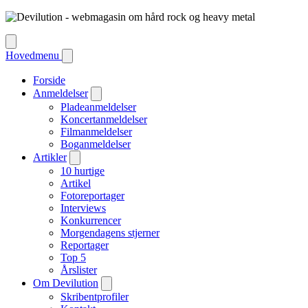
Hovedmenu
Forside
Anmeldelser
Pladeanmeldelser
Koncertanmeldelser
Filmanmeldelser
Boganmeldelser
Artikler
10 hurtige
Artikel
Fotoreportager
Interviews
Konkurrencer
Morgendagens stjerner
Reportager
Top 5
Årslister
Om Devilution
Skribentprofiler