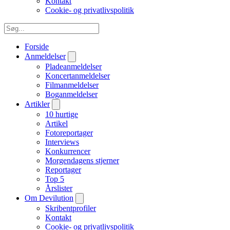
Kontakt
Cookie- og privatlivspolitik
Forside
Anmeldelser
Pladeanmeldelser
Koncertanmeldelser
Filmanmeldelser
Boganmeldelser
Artikler
10 hurtige
Artikel
Fotoreportager
Interviews
Konkurrencer
Morgendagens stjerner
Reportager
Top 5
Årslister
Om Devilution
Skribentprofiler
Kontakt
Cookie- og privatlivspolitik