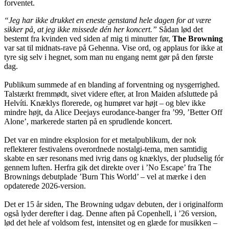
forventet.
“Jeg har ikke drukket en eneste genstand hele dagen for at være
sikker på, at jeg ikke missede dén her koncert.”
Sådan lød det
bestemt fra kvinden ved siden af mig ti minutter før,
The Browning
var sat til midnats-rave på Gehenna. Vise ord, og applaus for ikke at
tyre sig selv i hegnet, som man nu engang nemt gør på den første
dag.
Publikum summede af en blanding af forventning og nysgerrighed.
Talstærkt fremmødt, sivet videre efter, at Iron Maiden afsluttede på
Helvíti. Knæklys florerede, og humøret var højt – og blev ikke
mindre højt, da Alice Deejays eurodance-banger fra ’99, ’Better Off
Alone’, markerede starten på en sprudlende koncert.
Det var en mindre eksplosion for et metalpublikum, der nok
reflekterer festivalens overordnede nostalgi-tema, men samtidig
skabte en sær resonans med ivrig dans og knæklys, der pludselig fór
gennem luften. Herfra gik det direkte over i ’No Escape’ fra The
Brownings debutplade ’Burn This World’ – vel at mærke i den
opdaterede 2026-version.
Det er 15 år siden, The Browning udgav debuten, der i originalform
også lyder derefter i dag. Denne aften på Copenhell, i ’26 version,
lød det hele af voldsom fest, intensitet og en glæde for musikken –