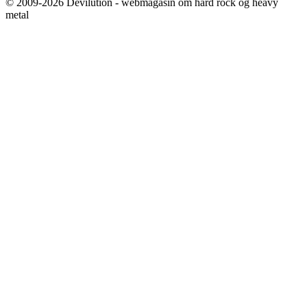
© 2009-2026 Devilution - webmagasin om hård rock og heavy
metal