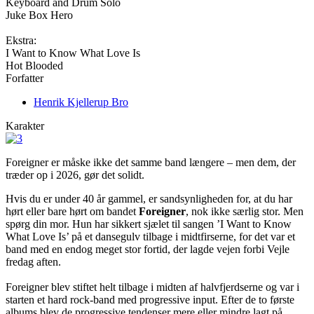
Keyboard and Drum Solo
Juke Box Hero
Ekstra:
I Want to Know What Love Is
Hot Blooded
Forfatter
Henrik Kjellerup Bro
Karakter
Foreigner er måske ikke det samme band længere – men dem, der
træder op i 2026, gør det solidt.
Hvis du er under 40 år gammel, er sandsynligheden for, at du har
hørt eller bare hørt om bandet
Foreigner
, nok ikke særlig stor. Men
spørg din mor. Hun har sikkert sjælet til sangen ’I Want to Know
What Love Is’ på et dansegulv tilbage i midtfirserne, for det var et
band med en endog meget stor fortid, der lagde vejen forbi Vejle
fredag aften.
Foreigner blev stiftet helt tilbage i midten af halvfjerdserne og var i
starten et hard rock-band med progressive input. Efter de to første
albums blev de progressive tendenser mere eller mindre lagt på