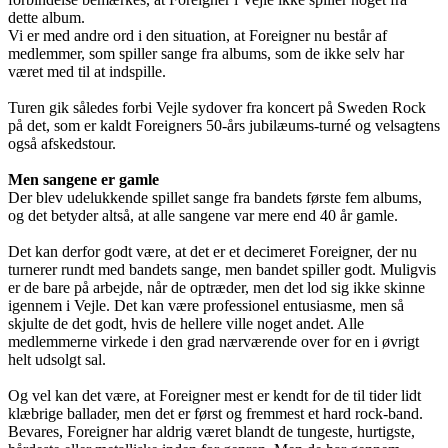
dette album.
Vi er med andre ord i den situation, at Foreigner nu består af
medlemmer, som spiller sange fra albums, som de ikke selv har
været med til at indspille.
Turen gik således forbi Vejle sydover fra koncert på Sweden Rock
på det, som er kaldt Foreigners 50-års jubilæums-turné og velsagtens
også afskedstour.
Men sangene er gamle
Der blev udelukkende spillet sange fra bandets første fem albums,
og det betyder altså, at alle sangene var mere end 40 år gamle.
Det kan derfor godt være, at det er et decimeret Foreigner, der nu
turnerer rundt med bandets sange, men bandet spiller godt. Muligvis
er de bare på arbejde, når de optræder, men det lod sig ikke skinne
igennem i Vejle. Det kan være professionel entusiasme, men så
skjulte de det godt, hvis de hellere ville noget andet. Alle
medlemmerne virkede i den grad nærværende over for en i øvrigt
helt udsolgt sal.
Og vel kan det være, at Foreigner mest er kendt for de til tider lidt
klæbrige ballader, men det er først og fremmest et hard rock-band.
Bevares, Foreigner har aldrig været blandt de tungeste, hurtigste,