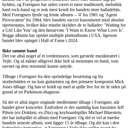
hylden, og Foreigner har siden været et mere traditionelt, melodisk
hard rock-band og er nok mest kendt for bandets store balladehits.
Med Foreigners fjerde og femte albums – '4' fra 1981 og 'Agent
Provocateur' fra 1984, blev bandets succes kanoniseret mod absolut
stjernestatus, hvilket ikke mindst skyldtes de to ballader: ’Waiting for
a Girl Like You’ og den førnævnte ’I Want to Know What Love Is’.
Begge albums har opnået multiple platinalbums i USA, ligesom
bandet blev optaget i Hall of Fame i 2024.
Ikke samme band
Det var altså noget af et verdensnavn, som gæstede musikteatret i
Vejle. Og så måske alligevel ikke helt så monstrøst en band, som
navnet og dets renommé kunne antyde.
Tilbage i Foreigner fra den oprindelige besætning og fra
storhedstiden er nu kun guitaristen og den primære komponist Mick
Jones tilbage. Og han er holdt op med at spille live for tre år siden på
grund af en Parkinson-diagnose.
Så der er altså ingen originale medlemmer tilbage i Foreigner, når
bandet giver koncerter. Endvidere er der samtidig kun bassisten Jeff
Pilson (ex-Dokken, ex-Dio) og keyboardspiller Michael Bluestein,
der har indspillet et album med Foreigner. Og det er vel at mærke
bandets seneste album, som ligger 15 år tilbage. Og det kan i den
forbindelse bemærkes, at Foreigner i Vejle ikke spiller noget fra