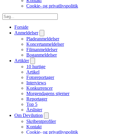
Kontakt
Cookie- og privatlivspolitik
Forside
Anmeldelser
Pladeanmeldelser
Koncertanmeldelser
Filmanmeldelser
Boganmeldelser
Artikler
10 hurtige
Artikel
Fotoreportager
Interviews
Konkurrencer
Morgendagens stjerner
Reportager
Top 5
Årslister
Om Devilution
Skribentprofiler
Kontakt
Cookie- og privatlivspolitik