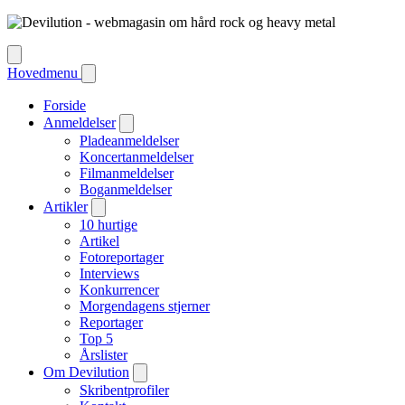
Hovedmenu
Forside
Anmeldelser
Pladeanmeldelser
Koncertanmeldelser
Filmanmeldelser
Boganmeldelser
Artikler
10 hurtige
Artikel
Fotoreportager
Interviews
Konkurrencer
Morgendagens stjerner
Reportager
Top 5
Årslister
Om Devilution
Skribentprofiler