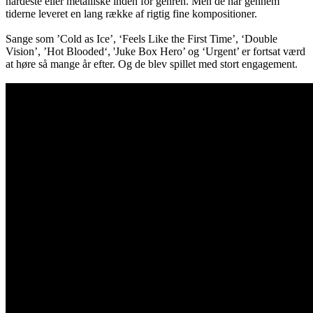
hårdeste eller metalliske inden for genren. Men de har gennem
tiderne leveret en lang række af rigtig fine kompositioner.
Sange som ’Cold as Ice’, ‘Feels Like the First Time’, ‘Double
Vision’, ’Hot Blooded‘, 'Juke Box Hero’ og ‘Urgent’ er fortsat værd
at høre så mange år efter. Og de blev spillet med stort engagement.