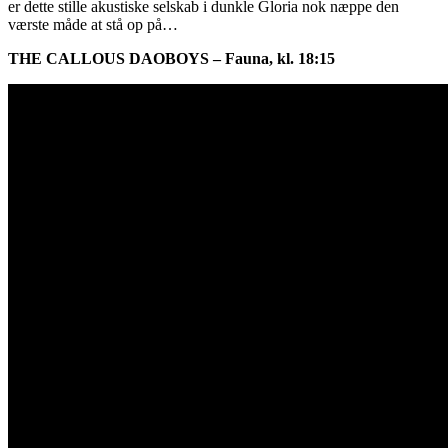
er dette stille akustiske selskab i dunkle Gloria nok næppe den
værste måde at stå op på…
THE CALLOUS DAOBOYS – Fauna, kl. 18:15