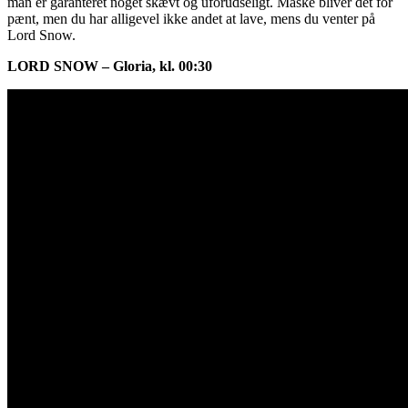
man er garanteret noget skævt og uforudseligt. Måske bliver det for
pænt, men du har alligevel ikke andet at lave, mens du venter på
Lord Snow.
LORD SNOW – Gloria, kl. 00:30