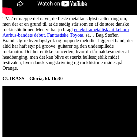
TV-2 er næppe det navn, de fleste metalfans først sætter ring om,
men der er en grund til, at de stadig står som en af de store danske
rockinstitutioner. Men vi har jo bragt
en ekstrametallisk artikel om
Aarhus-bandets debut, Fantastiske Toyota
, så… Bag Steffen
Brandts tørre hverdagslyrik og poppede melodier ligger et band, der
altid har haft styr på groove, guitarer og den underspillede
rockmotor. Det her er ikke koncerten, hvor du får nakkesmerter af
headbanging, men det kan blive et stærkt fællesøjeblik midt i
festivalen, hvor dansk sangskrivning og rockhistorie mødes på
Orange.
CUIRASS – Gloria, kl. 16:30