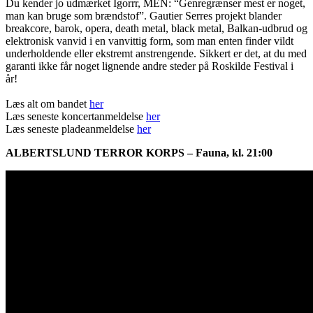
Du kender jo udmærket Igorrr, MEN: “Genregrænser mest er noget,
man kan bruge som brændstof”. Gautier Serres projekt blander
breakcore, barok, opera, death metal, black metal, Balkan-udbrud og
elektronisk vanvid i en vanvittig form, som man enten finder vildt
underholdende eller ekstremt anstrengende. Sikkert er det, at du med
garanti ikke får noget lignende andre steder på Roskilde Festival i
år!
Læs alt om bandet
her
Læs seneste koncertanmeldelse
her
Læs seneste pladeanmeldelse
her
ALBERTSLUND TERROR KORPS – Fauna, kl. 21:00