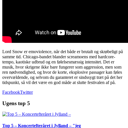
Lord Snow er emoviolence, når det både er brutalt og skrøbeligt på
samme tid. Chicago-bandet blander screamoens med hardcore-
tempo, kaotiske udbrud og en følelsesmæssig intensitet. Det er
musik, hvor skrigene ikke bare fungerer som aggression, men som
ren nødvendighed, og hvor de korte, eksplosive passager kan føles
overvældende, og selvom du garanteret er sindssygt træt på det her
tidspunkt, så vil det være en god måde at slutte festivalen af på.
Facebook
Twitter
Ugens top 5
Top 5 – Koncertefteråret i Jylland – "jeg