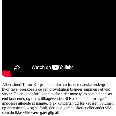
Albertslund Terror Korps er et kultnavn fra den danske undergrund,
hvor rave, breakbeats og ren provokation blandes sammen i et vild
virvar. De er kendt for liveoplevelser, der mere føles som hændelser
end koncerter, og deres tilbagevenden til Roskilde efter mange år
imødeses allerede af mange. Tjek koncerten ud for kaosset, volumen
og intensiteten – og så fordi, der med garanti sker et eller andet vildt,
som du ikke ville være gået glip af.