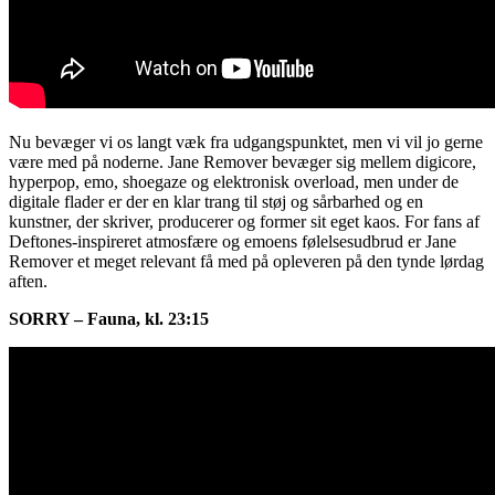
Nu bevæger vi os langt væk fra udgangspunktet, men vi vil jo gerne
være med på noderne. Jane Remover bevæger sig mellem digicore,
hyperpop, emo, shoegaze og elektronisk overload, men under de
digitale flader er der en klar trang til støj og sårbarhed og en
kunstner, der skriver, producerer og former sit eget kaos. For fans af
Deftones-inspireret atmosfære og emoens følelsesudbrud er Jane
Remover et meget relevant få med på opleveren på den tynde lørdag
aften.
SORRY – Fauna, kl. 23:15