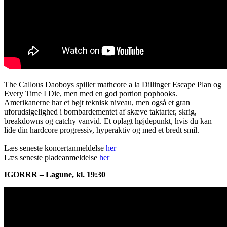
The Callous Daoboys spiller mathcore a la Dillinger Escape Plan og
Every Time I Die, men med en god portion pophooks.
Amerikanerne har et højt teknisk niveau, men også et gran
uforudsigelighed i bombardementet af skæve taktarter, skrig,
breakdowns og catchy vanvid. Et oplagt højdepunkt, hvis du kan
lide din hardcore progressiv, hyperaktiv og med et bredt smil.
Læs seneste koncertanmeldelse
her
Læs seneste pladeanmeldelse
her
IGORRR – Lagune, kl. 19:30