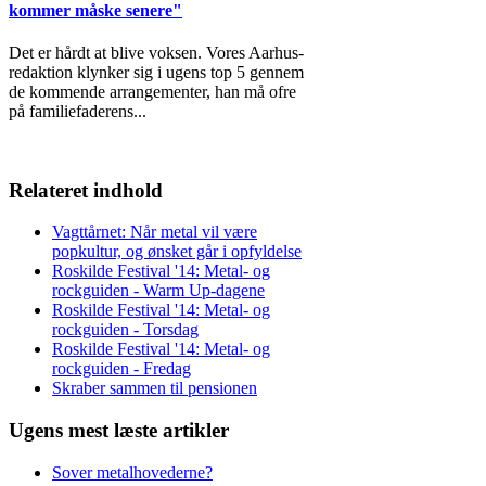
kommer måske senere"
Det er hårdt at blive voksen. Vores Aarhus-
redaktion klynker sig i ugens top 5 gennem
de kommende arrangementer, han må ofre
på familiefaderens
...
Relateret indhold
Vagttårnet: Når metal vil være
popkultur, og ønsket går i opfyldelse
Roskilde Festival '14: Metal- og
rockguiden - Warm Up-dagene
Roskilde Festival '14: Metal- og
rockguiden - Torsdag
Roskilde Festival '14: Metal- og
rockguiden - Fredag
Skraber sammen til pensionen
Ugens mest læste artikler
Sover metalhovederne?