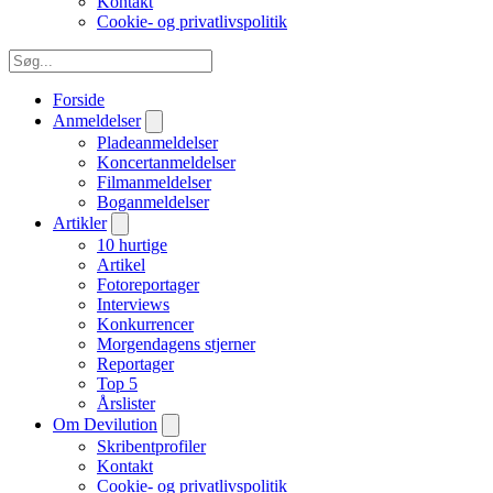
Kontakt
Cookie- og privatlivspolitik
Forside
Anmeldelser
Pladeanmeldelser
Koncertanmeldelser
Filmanmeldelser
Boganmeldelser
Artikler
10 hurtige
Artikel
Fotoreportager
Interviews
Konkurrencer
Morgendagens stjerner
Reportager
Top 5
Årslister
Om Devilution
Skribentprofiler
Kontakt
Cookie- og privatlivspolitik