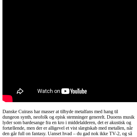
Danske Cuirass har masser at tilbyde metalfans med hang til
dungeon synth, neofolk og episk stemninger generelt. Duoens musik
lyder som bardesange fra en kro i middelalderen, det er akustisk og
fortællende, men der er alligevel et vist slægtskab med metallen, når
den går full on fantasy. Uanset hvad – du gad nok ikke TV-2, og så