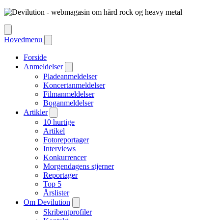
Hovedmenu
Forside
Anmeldelser
Pladeanmeldelser
Koncertanmeldelser
Filmanmeldelser
Boganmeldelser
Artikler
10 hurtige
Artikel
Fotoreportager
Interviews
Konkurrencer
Morgendagens stjerner
Reportager
Top 5
Årslister
Om Devilution
Skribentprofiler