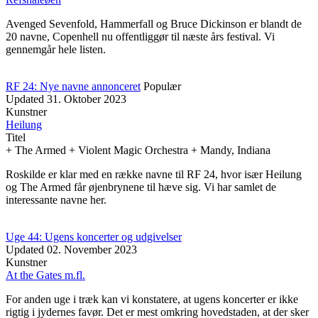
Avenged Sevenfold, Hammerfall og Bruce Dickinson er blandt de
20 navne, Copenhell nu offentliggør til næste års festival. Vi
gennemgår hele listen.
RF 24: Nye navne annonceret
Populær
Updated
31. Oktober 2023
Kunstner
Heilung
Titel
+ The Armed + Violent Magic Orchestra + Mandy, Indiana
Roskilde er klar med en række navne til RF 24, hvor især Heilung
og The Armed får øjenbrynene til hæve sig. Vi har samlet de
interessante navne her.
Uge 44: Ugens koncerter og udgivelser
Updated
02. November 2023
Kunstner
At the Gates m.fl.
For anden uge i træk kan vi konstatere, at ugens koncerter er ikke
rigtig i jydernes favør. Det er mest omkring hovedstaden, at der sker