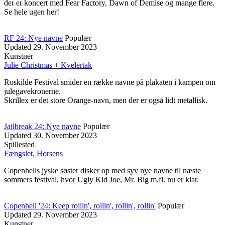
der er koncert med Fear Factory, Dawn of Demise og mange flere.
Se hele ugen her!
RF 24: Nye navne
Populær
Updated
29. November 2023
Kunstner
Julie Christmas + Kvelertak
Roskilde Festival smider en række navne på plakaten i kampen om
julegavekronerne.
Skrillex er det store Orange-navn, men der er også lidt metallisk.
Jailbreak 24: Nye navne
Populær
Updated
30. November 2023
Spillested
Fængslet, Horsens
Copenhells jyske søster disker op med syv nye navne til næste
sommers festival, hvor Ugly Kid Joe, Mr. Big m.fl. nu er klar.
Copenhell '24: Keep rollin', rollin', rollin', rollin'
Populær
Updated
29. November 2023
Kunstner