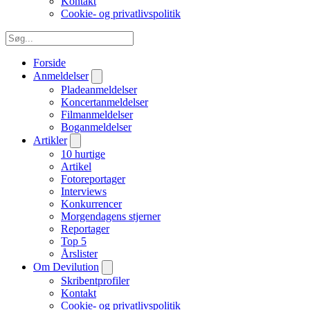
Kontakt
Cookie- og privatlivspolitik
Forside
Anmeldelser
Pladeanmeldelser
Koncertanmeldelser
Filmanmeldelser
Boganmeldelser
Artikler
10 hurtige
Artikel
Fotoreportager
Interviews
Konkurrencer
Morgendagens stjerner
Reportager
Top 5
Årslister
Om Devilution
Skribentprofiler
Kontakt
Cookie- og privatlivspolitik