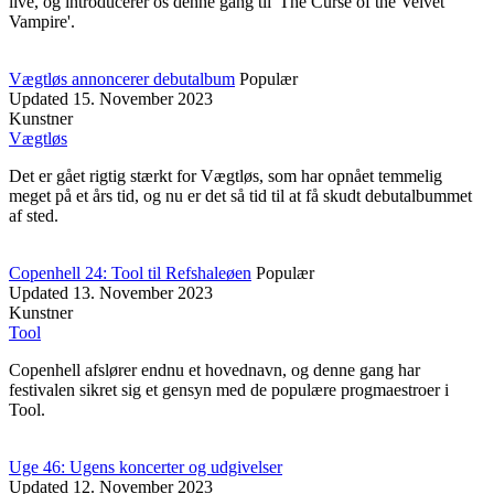
live, og introducerer os denne gang til 'The Curse of the Velvet
Vampire'.
Vægtløs annoncerer debutalbum
Populær
Updated
15. November 2023
Kunstner
Vægtløs
Det er gået rigtig stærkt for Vægtløs, som har opnået temmelig
meget på et års tid, og nu er det så tid til at få skudt debutalbummet
af sted.
Copenhell 24: Tool til Refshaleøen
Populær
Updated
13. November 2023
Kunstner
Tool
Copenhell afslører endnu et hovednavn, og denne gang har
festivalen sikret sig et gensyn med de populære progmaestroer i
Tool.
Uge 46: Ugens koncerter og udgivelser
Updated
12. November 2023