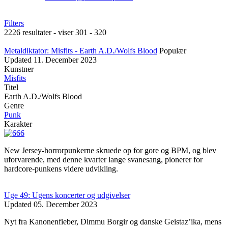
Filters
2226 resultater - viser 301 - 320
Metaldiktator: Misfits - Earth A.D./Wolfs Blood
Populær
Updated
11. December 2023
Kunstner
Misfits
Titel
Earth A.D./Wolfs Blood
Genre
Punk
Karakter
New Jersey-horrorpunkerne skruede op for gore og BPM, og blev
uforvarende, med denne kvarter lange svanesang, pionerer for
hardcore-punkens videre udvikling.
Uge 49: Ugens koncerter og udgivelser
Updated
05. December 2023
Nyt fra Kanonenfieber, Dimmu Borgir og danske Geistaz’ika, mens