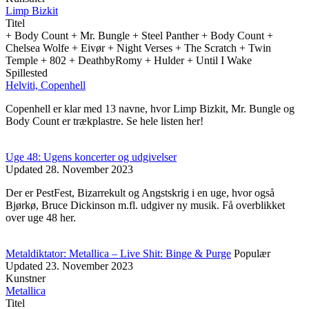
Limp Bizkit
Titel
+ Body Count + Mr. Bungle + Steel Panther + Body Count +
Chelsea Wolfe + Eivør + Night Verses + The Scratch + Twin
Temple + 802 + DeathbyRomy + Hulder + Until I Wake
Spillested
Helviti, Copenhell
Copenhell er klar med 13 navne, hvor Limp Bizkit, Mr. Bungle og
Body Count er trækplastre. Se hele listen her!
Uge 48: Ugens koncerter og udgivelser
Updated
28. November 2023
Der er PestFest, Bizarrekult og Angstskrig i en uge, hvor også
Bjørkø, Bruce Dickinson m.fl. udgiver ny musik. Få overblikket
over uge 48 her.
Metaldiktator: Metallica – Live Shit: Binge & Purge
Populær
Updated
23. November 2023
Kunstner
Metallica
Titel