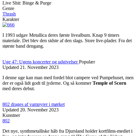
Live Shit: Binge & Purge
Genre
Thrash
Karakter
I 1993 udgav Metallica deres første livealbum. Knap 9 timers
materiale. Det blev den sidste af den slags. Store live-plader. Fra det
største band dengang.
Uge 47: Ugens koncerter og udgivelser
Populær
Updated
21. November 2023
I denne uge kan man med fordel blot campere ved Pumpehuset, men
der er også lidt godt til jyderne. Og så kommer
Temple of Scorn
med deres debut.
802 drages af vampyrer i mørket
Updated
20. November 2023
Kunstner
802
Det nye, synthmetalliske håb fra Djursland holder kortfilms-mediet i