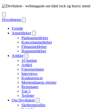
Hovedmenu
Forside
Anmeldelser
Pladeanmeldelser
Koncertanmeldelser
Filmanmeldelser
Boganmeldelser
Artikler
10 hurtige
Artikel
Fotoreportager
Interviews
Konkurrencer
Morgendagens stjerner
Reportager
Top 5
Årslister
Om Devilution
Skribentprofiler