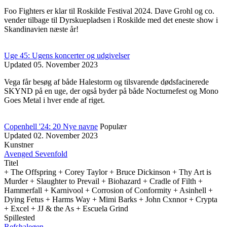
Foo Fighters er klar til Roskilde Festival 2024. Dave Grohl og co.
vender tilbage til Dyrskuepladsen i Roskilde med det eneste show i
Skandinavien næste år!
Uge 45: Ugens koncerter og udgivelser
Updated
05. November 2023
Vega får besøg af både Halestorm og tilsvarende dødsfacinerede
SKYND på en uge, der også byder på både Nocturnefest og Mono
Goes Metal i hver ende af riget.
Copenhell '24: 20 Nye navne
Populær
Updated
02. November 2023
Kunstner
Avenged Sevenfold
Titel
+ The Offspring + Corey Taylor + Bruce Dickinson + Thy Art is
Murder + Slaughter to Prevail + Biohazard + Cradle of Filth +
Hammerfall + Karnivool + Corrosion of Conformity + Asinhell +
Dying Fetus + Harms Way + Mimi Barks + John Cxnnor + Crypta
+ Excel + JJ & the As + Escuela Grind
Spillested
Refshaleøen