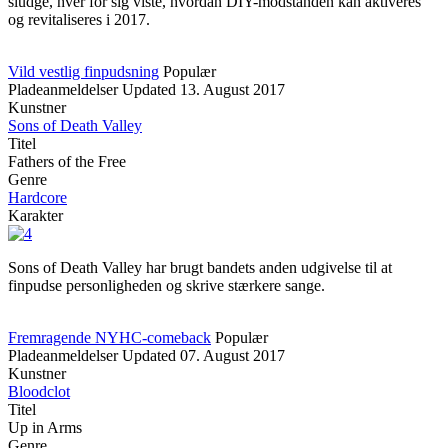
sludge, hver for sig viste, hvordan DIY-modstanden kan aktiveres
og revitaliseres i 2017.
Vild vestlig finpudsning
Populær
Pladeanmeldelser
Updated
13. August 2017
Kunstner
Sons of Death Valley
Titel
Fathers of the Free
Genre
Hardcore
Karakter
Sons of Death Valley har brugt bandets anden udgivelse til at
finpudse personligheden og skrive stærkere sange.
Fremragende NYHC-comeback
Populær
Pladeanmeldelser
Updated
07. August 2017
Kunstner
Bloodclot
Titel
Up in Arms
Genre