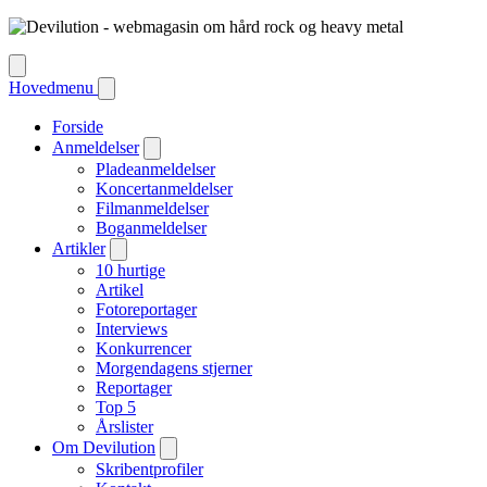
Hovedmenu
Forside
Anmeldelser
Pladeanmeldelser
Koncertanmeldelser
Filmanmeldelser
Boganmeldelser
Artikler
10 hurtige
Artikel
Fotoreportager
Interviews
Konkurrencer
Morgendagens stjerner
Reportager
Top 5
Årslister
Om Devilution
Skribentprofiler