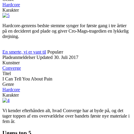
Hardcore
Karakter
Hardcore-genrens bedste stemme synger for første gang i tre årtier
på en decideret god plade og giver Cro-Mags-tragedien en lykkelig
drejning.
En smerte, vi er vant til
Populær
Pladeanmeldelser
Updated
30. Juli 2017
Kunstner
Converge
Titel
I Can Tell You About Pain
Genre
Hardcore
Karakter
Vi kender efterhånden alt, hvad Converge har at byde på, og det
tager toppen af ens overvældelse over bandets første nye materiale i
fem år.
Ugens top 5