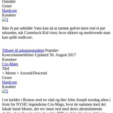
Outsider
Genre
Hardcore
Karakter
Ikke ét par udtrådte Vans kan nå at ramme gulvet mere end et par
sekunder, når Comeback Kid viser, hvor sikkert og medrivende man
kan spille mallcore.
Tilbage til udgangspunktet
Populær
Koncertanmeldelser
Updated
30. August 2017
Kunstner
Cro-Mags
Titel
+ Morne + Ascend/Descend
Genre
Hardcore
Karakter
I en kælder i Boston stod en vital og ilter John Joseph torsdag aften i
front for NYHC-legenderne Cro-Mags, hvor de sammen med det
lokale band Morne, der rev mure ned med deres altomsluttende