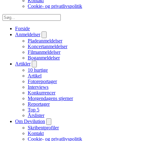
Kontakt
Cookie- og privatlivspolitik
Forside
Anmeldelser
Pladeanmeldelser
Koncertanmeldelser
Filmanmeldelser
Boganmeldelser
Artikler
10 hurtige
Artikel
Fotoreportager
Interviews
Konkurrencer
Morgendagens stjerner
Reportager
Top 5
Årslister
Om Devilution
Skribentprofiler
Kontakt
Cookie- og privatlivspolitik