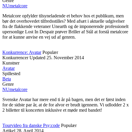
Genre
NUmetalcore
Metalcore opfylder tilsyneladende et behov hos et publikum, men
bør det overhovedet tilfredsstilles? Med afsæt i aktuelle udgivelser
fra de flakkende veteraner Unearth og de imponerende professionelt
upersonlige Lost In Despair prøver Briller af Stål at forstå metalcore
for at kunne anvise en vej ud af genren.
Konkurrence: Avatar
Populær
Konkurrencer
Updated
25. November 2014
Kunstner
Avatar
Spillested
Beta
Genre
NUmetalcore
Svenske Avatar har mere end ti år på bagen, men det er først inden
for de sidste par år, at de for alvor er brudt igennem. Vi udlodder 2 x
2 billetter til koncerten inklusive et møde med bandet!
Tourvideo fra danske Psy:code
Populær
Artikel
28. April 2014