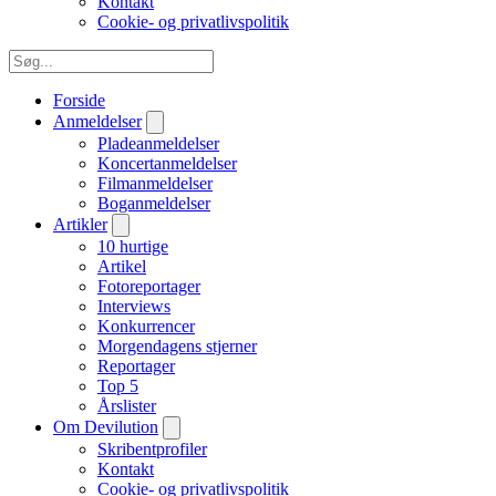
Kontakt
Cookie- og privatlivspolitik
Forside
Anmeldelser
Pladeanmeldelser
Koncertanmeldelser
Filmanmeldelser
Boganmeldelser
Artikler
10 hurtige
Artikel
Fotoreportager
Interviews
Konkurrencer
Morgendagens stjerner
Reportager
Top 5
Årslister
Om Devilution
Skribentprofiler
Kontakt
Cookie- og privatlivspolitik