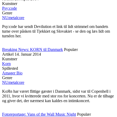
Kunstner
Psy:code
Genre
NUmetalcore
Psy:code har sendt Devilution et link til lidt strimmel om bandets
turne over påsken til Tjekkiet og Slovakiet - se den og læs lidt om
turnéen her.
Breaking News: KORN til Danmark
Populær
Artikel
14. Januar 2014
Kunstner
Korn
Spillested
Amager Bio
Genre
NUmetalcore
KoЯn har været flittige gæster i Danmark, sidst var til Copenhell i
2011, hvor vi kvitterede med stor ros for koncerten. Nu er de tilbage
og giver det, der nærmest kan kaldes en intimkoncert.
Fotoreportage: Vans of the Wall Music Night
Populær