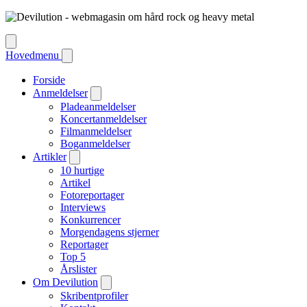
Hovedmenu
Forside
Anmeldelser
Pladeanmeldelser
Koncertanmeldelser
Filmanmeldelser
Boganmeldelser
Artikler
10 hurtige
Artikel
Fotoreportager
Interviews
Konkurrencer
Morgendagens stjerner
Reportager
Top 5
Årslister
Om Devilution
Skribentprofiler