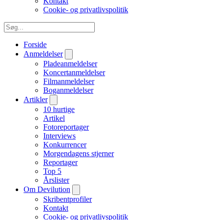
Kontakt
Cookie- og privatlivspolitik
Forside
Anmeldelser
Pladeanmeldelser
Koncertanmeldelser
Filmanmeldelser
Boganmeldelser
Artikler
10 hurtige
Artikel
Fotoreportager
Interviews
Konkurrencer
Morgendagens stjerner
Reportager
Top 5
Årslister
Om Devilution
Skribentprofiler
Kontakt
Cookie- og privatlivspolitik