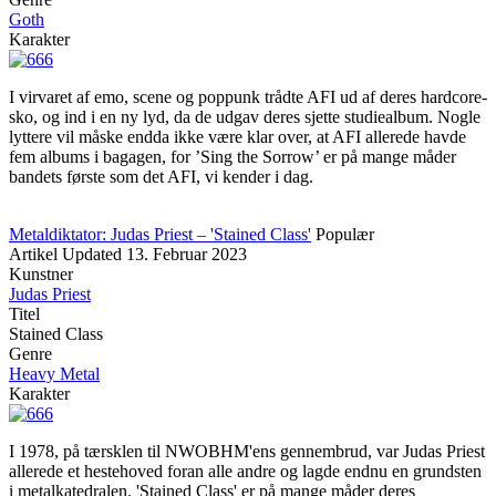
Goth
Karakter
I virvaret af emo, scene og poppunk trådte AFI ud af deres hardcore-
sko, og ind i en ny lyd, da de udgav deres sjette studiealbum. Nogle
lyttere vil måske endda ikke være klar over, at AFI allerede havde
fem albums i bagagen, for ’Sing the Sorrow’ er på mange måder
bandets første som det AFI, vi kender i dag.
Metaldiktator: Judas Priest – 'Stained Class'
Populær
Artikel
Updated
13. Februar 2023
Kunstner
Judas Priest
Titel
Stained Class
Genre
Heavy Metal
Karakter
I 1978, på tærsklen til NWOBHM'ens gennembrud, var Judas Priest
allerede et hestehoved foran alle andre og lagde endnu en grundsten
i metalkatedralen. 'Stained Class' er på mange måder deres