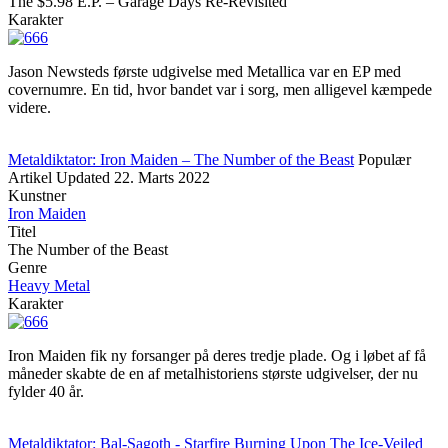
The $5.98 E.P. – Garage Days Re-Revisited
Karakter
Jason Newsteds første udgivelse med Metallica var en EP med
covernumre. En tid, hvor bandet var i sorg, men alligevel kæmpede
videre.
Metaldiktator: Iron Maiden – The Number of the Beast
Populær
Artikel
Updated
22. Marts 2022
Kunstner
Iron Maiden
Titel
The Number of the Beast
Genre
Heavy Metal
Karakter
Iron Maiden fik ny forsanger på deres tredje plade. Og i løbet af få
måneder skabte de en af metalhistoriens største udgivelser, der nu
fylder 40 år.
Metaldiktator: Bal-Sagoth - Starfire Burning Upon The Ice-Veiled