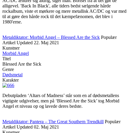
AC/DC ændrer sig aldrig, siger man. Bortset fra at det gør de
alligevel. 'Back In Black', alle tiders bedst sælgende hårde
rockalbum, viste et mørkere og mere metallisk AC/DC og var med
til at gøre den hårde rock til det kæmpefænomen, det blev i
1980'erne.
Metaldiktator: Morbid Angel – Blessed Are the Sick
Populær
Artikel
Updated
22. Maj 2021
Kunstner
Morbid Angel
Titel
Blessed Are the Sick
Genre
Dødsmetal
Karakter
Debutpladen ‘Altars of Madness’ står som en af dødsmetallens
vigtigste udgivelser, men på ‘Blessed Are the Sick’ tog Morbid
Angel et niveau op og lavede deres bedste.
Metaldiktator: Pantera – The Great Southern Trendkill
Populær
Artikel
Updated
02. Maj 2021
Kunstner