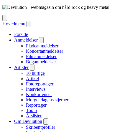
Hovedmenu
Forside
Anmeldelser
Pladeanmeldelser
Koncertanmeldelser
Filmanmeldelser
Boganmeldelser
Artikler
10 hurtige
Artikel
Fotoreportager
Interviews
Konkurrencer
Morgendagens stjerner
Reportager
Top 5
Årslister
Om Devilution
Skribentprofiler