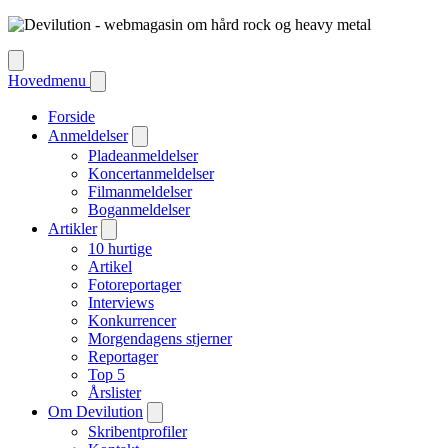
Hovedmenu
Forside
Anmeldelser
Pladeanmeldelser
Koncertanmeldelser
Filmanmeldelser
Boganmeldelser
Artikler
10 hurtige
Artikel
Fotoreportager
Interviews
Konkurrencer
Morgendagens stjerner
Reportager
Top 5
Årslister
Om Devilution
Skribentprofiler