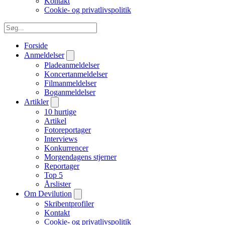
Kontakt
Cookie- og privatlivspolitik
Forside
Anmeldelser
Pladeanmeldelser
Koncertanmeldelser
Filmanmeldelser
Boganmeldelser
Artikler
10 hurtige
Artikel
Fotoreportager
Interviews
Konkurrencer
Morgendagens stjerner
Reportager
Top 5
Årslister
Om Devilution
Skribentprofiler
Kontakt
Cookie- og privatlivspolitik