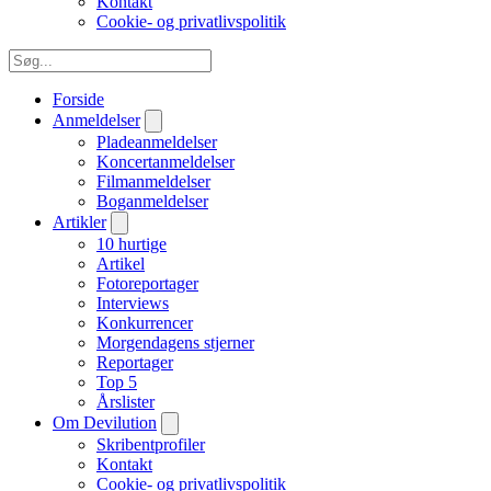
Kontakt
Cookie- og privatlivspolitik
Forside
Anmeldelser
Pladeanmeldelser
Koncertanmeldelser
Filmanmeldelser
Boganmeldelser
Artikler
10 hurtige
Artikel
Fotoreportager
Interviews
Konkurrencer
Morgendagens stjerner
Reportager
Top 5
Årslister
Om Devilution
Skribentprofiler
Kontakt
Cookie- og privatlivspolitik