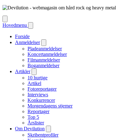
Hovedmenu
Forside
Anmeldelser
Pladeanmeldelser
Koncertanmeldelser
Filmanmeldelser
Boganmeldelser
Artikler
10 hurtige
Artikel
Fotoreportager
Interviews
Konkurrencer
Morgendagens stjerner
Reportager
Top 5
Årslister
Om Devilution
Skribentprofiler