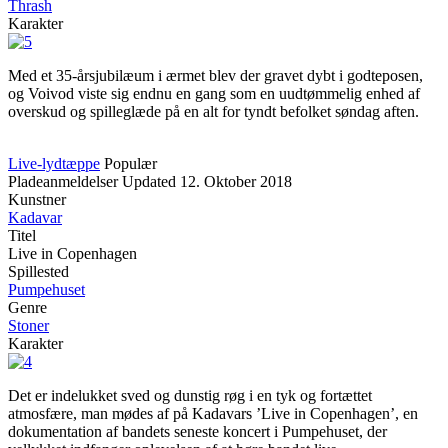
Thrash
Karakter
Med et 35-årsjubilæum i ærmet blev der gravet dybt i godteposen,
og Voivod viste sig endnu en gang som en uudtømmelig enhed af
overskud og spilleglæde på en alt for tyndt befolket søndag aften.
Live-lydtæppe
Populær
Pladeanmeldelser
Updated
12. Oktober 2018
Kunstner
Kadavar
Titel
Live in Copenhagen
Spillested
Pumpehuset
Genre
Stoner
Karakter
Det er indelukket sved og dunstig røg i en tyk og fortættet
atmosfære, man mødes af på Kadavars ’Live in Copenhagen’, en
dokumentation af bandets seneste koncert i Pumpehuset, der