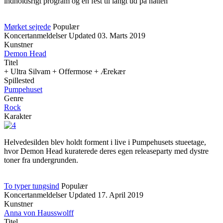
indholdsrigt program og en fest til langt ud på natten
Mørket sejrede
Populær
Koncertanmeldelser
Updated
03. Marts 2019
Kunstner
Demon Head
Titel
+ Ultra Silvam + Offermose + Ærekær
Spillested
Pumpehuset
Genre
Rock
Karakter
Helvedesilden blev holdt forment i live i Pumpehusets stueetage,
hvor Demon Head kuraterede deres egen releaseparty med dystre
toner fra undergrunden.
To typer tungsind
Populær
Koncertanmeldelser
Updated
17. April 2019
Kunstner
Anna von Hausswolff
Titel