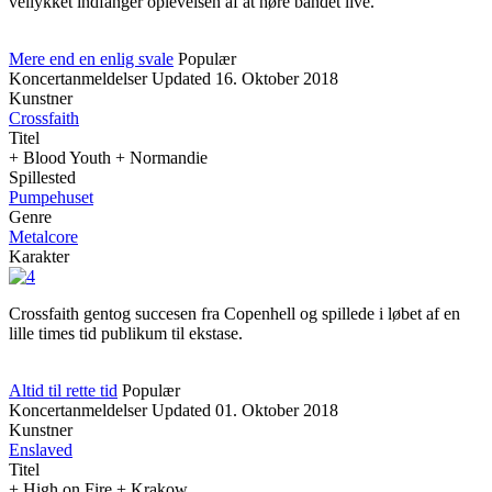
vellykket indfanger oplevelsen af at høre bandet live.
Mere end en enlig svale
Populær
Koncertanmeldelser
Updated
16. Oktober 2018
Kunstner
Crossfaith
Titel
+ Blood Youth + Normandie
Spillested
Pumpehuset
Genre
Metalcore
Karakter
Crossfaith gentog succesen fra Copenhell og spillede i løbet af en
lille times tid publikum til ekstase.
Altid til rette tid
Populær
Koncertanmeldelser
Updated
01. Oktober 2018
Kunstner
Enslaved
Titel
+ High on Fire + Krakow