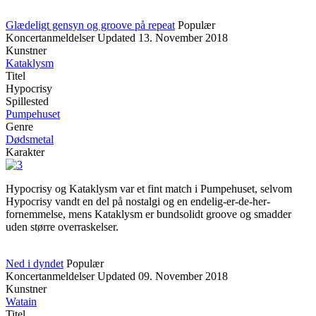
Glædeligt gensyn og groove på repeat
Populær
Koncertanmeldelser
Updated
13. November 2018
Kunstner
Kataklysm
Titel
Hypocrisy
Spillested
Pumpehuset
Genre
Dødsmetal
Karakter
Hypocrisy og Kataklysm var et fint match i Pumpehuset, selvom
Hypocrisy vandt en del på nostalgi og en endelig-er-de-her-
fornemmelse, mens Kataklysm er bundsolidt groove og smadder
uden større overraskelser.
Ned i dyndet
Populær
Koncertanmeldelser
Updated
09. November 2018
Kunstner
Watain
Titel