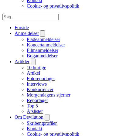
Kontakt
Cookie- og privatlivspolitik
Forside
Anmeldelser
Pladeanmeldelser
Koncertanmeldelser
Filmanmeldelser
Boganmeldelser
Artikler
10 hurtige
Artikel
Fotoreportager
Interviews
Konkurrencer
Morgendagens stjerner
Reportager
Top 5
Årslister
Om Devilution
Skribentprofiler
Kontakt
Cookie- og privatlivspolitik