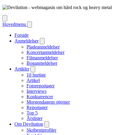
Hovedmenu
Forside
Anmeldelser
Pladeanmeldelser
Koncertanmeldelser
Filmanmeldelser
Boganmeldelser
Artikler
10 hurtige
Artikel
Fotoreportager
Interviews
Konkurrencer
Morgendagens stjerner
Reportager
Top 5
Årslister
Om Devilution
Skribentprofiler