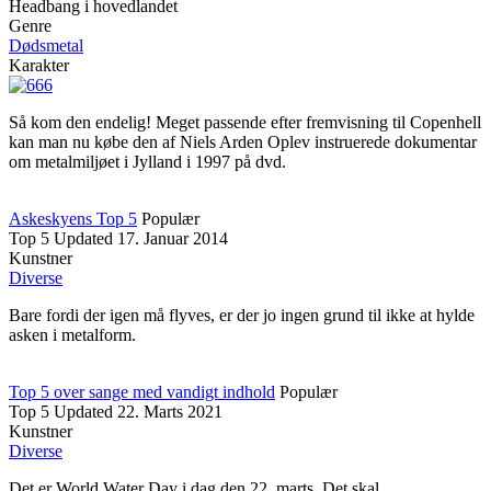
Headbang i hovedlandet
Genre
Dødsmetal
Karakter
Så kom den endelig! Meget passende efter fremvisning til Copenhell
kan man nu købe den af Niels Arden Oplev instruerede dokumentar
om metalmiljøet i Jylland i 1997 på dvd.
Askeskyens Top 5
Populær
Top 5
Updated
17. Januar 2014
Kunstner
Diverse
Bare fordi der igen må flyves, er der jo ingen grund til ikke at hylde
asken i metalform.
Top 5 over sange med vandigt indhold
Populær
Top 5
Updated
22. Marts 2021
Kunstner
Diverse
Det er World Water Day i dag den 22. marts. Det skal