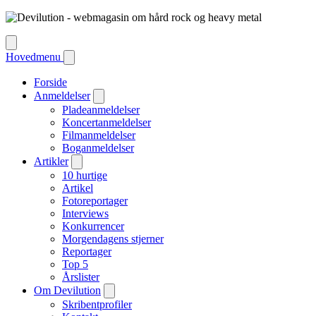
Hovedmenu
Forside
Anmeldelser
Pladeanmeldelser
Koncertanmeldelser
Filmanmeldelser
Boganmeldelser
Artikler
10 hurtige
Artikel
Fotoreportager
Interviews
Konkurrencer
Morgendagens stjerner
Reportager
Top 5
Årslister
Om Devilution
Skribentprofiler