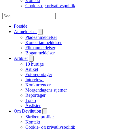
Kontakt
Cookie- og privatlivspolitik
Forside
Anmeldelser
Pladeanmeldelser
Koncertanmeldelser
Filmanmeldelser
Boganmeldelser
Artikler
10 hurtige
Artikel
Fotoreportager
Interviews
Konkurrencer
Morgendagens stjerner
Reportager
Top 5
Årslister
Om Devilution
Skribentprofiler
Kontakt
Cookie- og privatlivspolitik