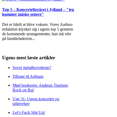
Top 5 – Koncertefteråret i Jylland – "jeg
kommer måske senere"
Det er hårdt at blive voksen. Vores Aarhus-
redaktion klynker sig i ugens top 5 gennem
de kommende arrangementer, han må ofre
på familiefaderens
...
Ugens mest læste artikler
Sover metalhovederne?
Tilbage til Arkham
Mød bookeren: Andreas Truelsen,
Rock og Rul
Uge 31: Ugens koncerter og
udgivelser
Let’s Fuck Shit Up!