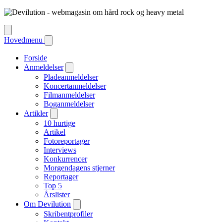
Hovedmenu
Forside
Anmeldelser
Pladeanmeldelser
Koncertanmeldelser
Filmanmeldelser
Boganmeldelser
Artikler
10 hurtige
Artikel
Fotoreportager
Interviews
Konkurrencer
Morgendagens stjerner
Reportager
Top 5
Årslister
Om Devilution
Skribentprofiler