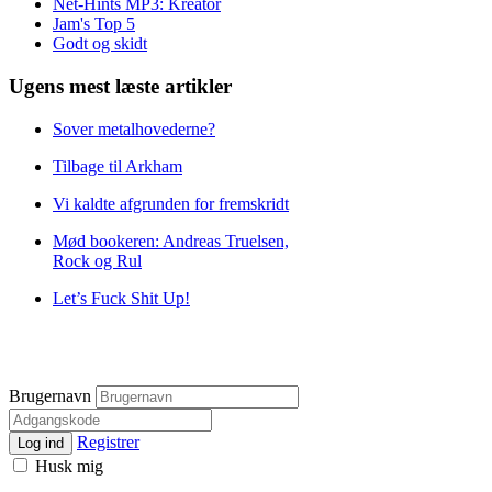
Net-Hints MP3: Kreator
Jam's Top 5
Godt og skidt
Ugens mest læste artikler
Sover metalhovederne?
Tilbage til Arkham
Vi kaldte afgrunden for fremskridt
Mød bookeren: Andreas Truelsen,
Rock og Rul
Let’s Fuck Shit Up!
Brugernavn
Registrer
Log ind
Husk mig