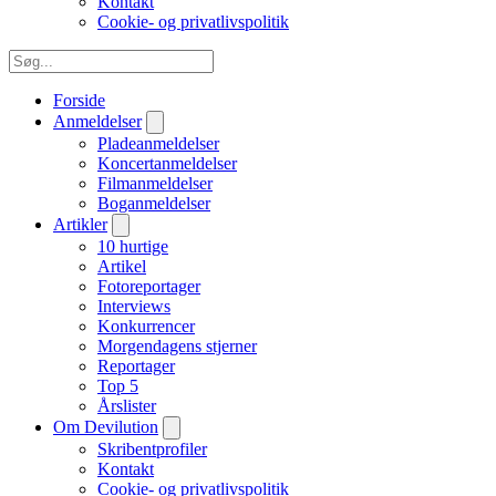
Kontakt
Cookie- og privatlivspolitik
Forside
Anmeldelser
Pladeanmeldelser
Koncertanmeldelser
Filmanmeldelser
Boganmeldelser
Artikler
10 hurtige
Artikel
Fotoreportager
Interviews
Konkurrencer
Morgendagens stjerner
Reportager
Top 5
Årslister
Om Devilution
Skribentprofiler
Kontakt
Cookie- og privatlivspolitik