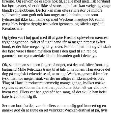
firserne. Og selvom de er store nok til, at alle med metallisk forstand
har hørt navnet, så er de ikke så store, at de bare kan vælge og vrage
blandt spillejobbene. Derfor kan man ofte se Kreator på mindre
spillesteder, som godt nok kan noget med intimitet, men som
lydmæssigt ikke kan hamle op med Wackens mægtige PA som i
øvrig blev betjent dygtigt festivalen igennem, og således også til
Kreators ære.
Og lyden var i høj grad med til at gøre Kreator-oplevelsen nærmest
frygtindgydende. Når et så tight band får så megen præcist skåret
bund, er der ikke meget og klage over. For den brutalitet og vildskab
der børe være i thrash metallen kom i den grad til sin ret, og
gammelt som nyt materiale klædte hinanden godt i dette lys.
Ok, skulle man sætte en finger på noget, må det nok blive front- og
bagmand Mille Petrozzas trang til at tale til nationen. Han gjorde det
dog på engelsk i erkendelse af, at mange Wacken-gæster ikke taler
tysk, men for megen snak var der nu alligevel. Eksempelvis blev
'Flag of Hate' introduceret temmelig mange gange, hvilket måske
skyldes at reaktionen fra et øltræt publikum, ikke helt var vild nok,
hvem ved. Ellers var han god når han sang, så det skulle han helst
bare have holdt sig til.
Ser man bort fra det, var det ellers en temmelig god koncert og en
ganske god én at slutte en ret vellykket Wacken-festival af på, hvis