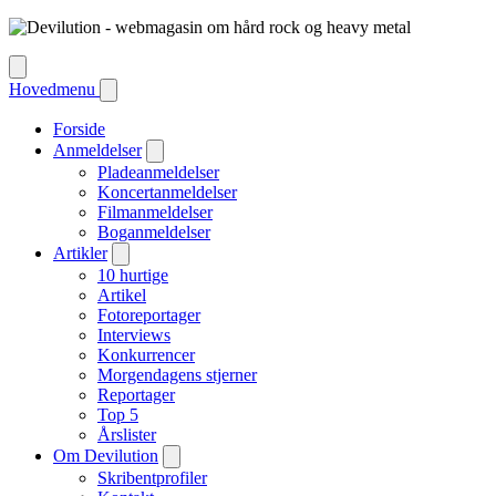
Hovedmenu
Forside
Anmeldelser
Pladeanmeldelser
Koncertanmeldelser
Filmanmeldelser
Boganmeldelser
Artikler
10 hurtige
Artikel
Fotoreportager
Interviews
Konkurrencer
Morgendagens stjerner
Reportager
Top 5
Årslister
Om Devilution
Skribentprofiler