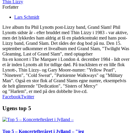
Thin Lizzy
Forfatter
Lars Schmidt
Live album fra Phil Lynotts post-Lizzy band, Grand Slam! Phil
Lynotts sidste år - efter bruddet med Thin Lizzy i 1983 - var aktive,
men det lykkedes ham aldrig at få en pladekontrakt med hans post-
Lizzy band, Grand Slam. Det rådes der dog bod på nu. Den 15.
september udkommer et livealbum med Grand Slam, "Twilight Was
Gleaming, Last of Grand Slam", med optagelser
fra en koncert i The Marquee i London 4. december 1984 - lidt over
et år inden Lynotts alt for tidlige død. På tracklisten er en lille flok
Lynott-, Thin Lizzy- og Gary Moore-numre: "Yellow Pearl",
"Nineteen", "Cold Sweat", "Parisienne Walkways" og "Military
Man". Også en stor flok af Grand Slams egne numre, eksempelvis
de helt glimrende "Dedication", "Sisters of Mercy"
og "Harlem", er med på den dobbelte live-cd.
Facebook
Twitter
Ugens top 5
Top 5 – Koncertefteråret i Jylland – "jeg