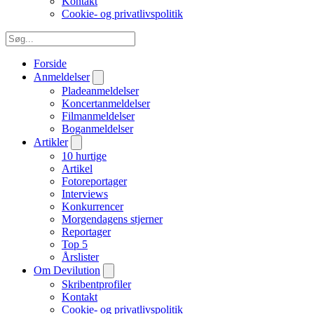
Kontakt
Cookie- og privatlivspolitik
Forside
Anmeldelser
Pladeanmeldelser
Koncertanmeldelser
Filmanmeldelser
Boganmeldelser
Artikler
10 hurtige
Artikel
Fotoreportager
Interviews
Konkurrencer
Morgendagens stjerner
Reportager
Top 5
Årslister
Om Devilution
Skribentprofiler
Kontakt
Cookie- og privatlivspolitik