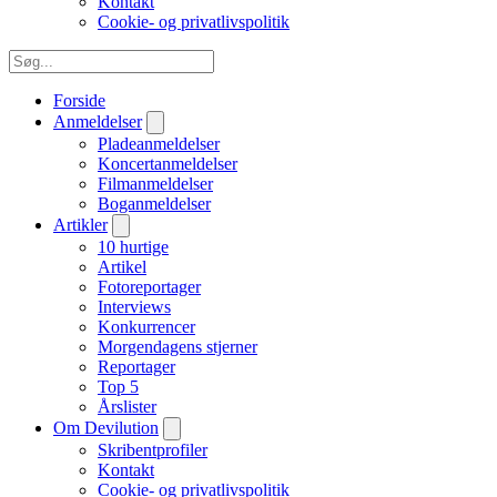
Kontakt
Cookie- og privatlivspolitik
Forside
Anmeldelser
Pladeanmeldelser
Koncertanmeldelser
Filmanmeldelser
Boganmeldelser
Artikler
10 hurtige
Artikel
Fotoreportager
Interviews
Konkurrencer
Morgendagens stjerner
Reportager
Top 5
Årslister
Om Devilution
Skribentprofiler
Kontakt
Cookie- og privatlivspolitik