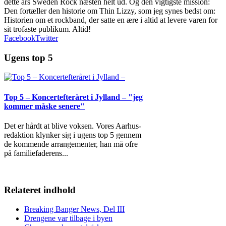
dette års Sweden Rock næsten helt ud. Og den vigtigste mission:
Den fortæller den historie om Thin Lizzy, som jeg synes bedst om:
Historien om et rockband, der satte en ære i altid at levere varen for
sit trofaste publikum. Altid!
Facebook
Twitter
Ugens top 5
Top 5 – Koncertefteråret i Jylland – "jeg
kommer måske senere"
Det er hårdt at blive voksen. Vores Aarhus-
redaktion klynker sig i ugens top 5 gennem
de kommende arrangementer, han må ofre
på familiefaderens
...
Relateret indhold
Breaking Banger News, Del III
Drengene var tilbage i byen