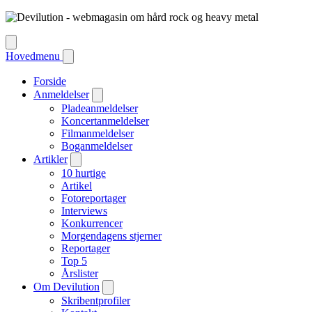
Hovedmenu
Forside
Anmeldelser
Pladeanmeldelser
Koncertanmeldelser
Filmanmeldelser
Boganmeldelser
Artikler
10 hurtige
Artikel
Fotoreportager
Interviews
Konkurrencer
Morgendagens stjerner
Reportager
Top 5
Årslister
Om Devilution
Skribentprofiler