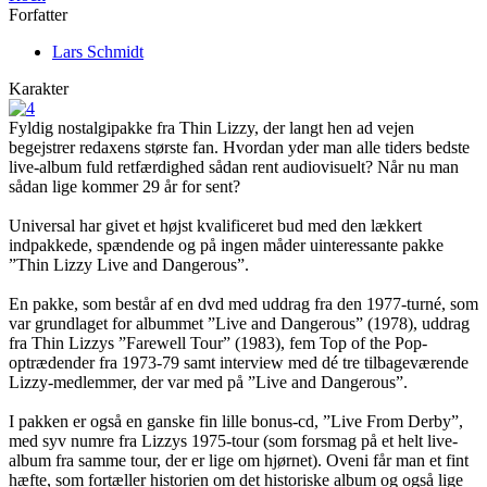
Forfatter
Lars Schmidt
Karakter
Fyldig nostalgipakke fra Thin Lizzy, der langt hen ad vejen
begejstrer redaxens største fan. Hvordan yder man alle tiders bedste
live-album fuld retfærdighed sådan rent audiovisuelt? Når nu man
sådan lige kommer 29 år for sent?
Universal har givet et højst kvalificeret bud med den lækkert
indpakkede, spændende og på ingen måder uinteressante pakke
”Thin Lizzy Live and Dangerous”.
En pakke, som består af en dvd med uddrag fra den 1977-turné, som
var grundlaget for albummet ”Live and Dangerous” (1978), uddrag
fra Thin Lizzys ”Farewell Tour” (1983), fem Top of the Pop-
optrædender fra 1973-79 samt interview med dé tre tilbageværende
Lizzy-medlemmer, der var med på ”Live and Dangerous”.
I pakken er også en ganske fin lille bonus-cd, ”Live From Derby”,
med syv numre fra Lizzys 1975-tour (som forsmag på et helt live-
album fra samme tour, der er lige om hjørnet). Oveni får man et fint
hæfte, som fortæller historien om det historiske album og også lige