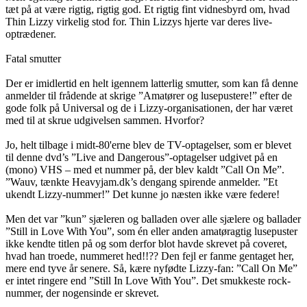
tæt på at være rigtig, rigtig god. Et rigtig fint vidnesbyrd om, hvad
Thin Lizzy virkelig stod for. Thin Lizzys hjerte var deres live-
optrædener.
Fatal smutter
Der er imidlertid en helt igennem latterlig smutter, som kan få denne
anmelder til frådende at skrige ”Amatører og lusepustere!” efter de
gode folk på Universal og de i Lizzy-organisationen, der har været
med til at skrue udgivelsen sammen. Hvorfor?
Jo, helt tilbage i midt-80'erne blev de TV-optagelser, som er blevet
til denne dvd’s ”Live and Dangerous”-optagelser udgivet på en
(mono) VHS – med et nummer på, der blev kaldt ”Call On Me”.
”Wauv, tænkte Heavyjam.dk’s dengang spirende anmelder. ”Et
ukendt Lizzy-nummer!” Det kunne jo næsten ikke være federe!
Men det var ”kun” sjæleren og balladen over alle sjælere og ballader
”Still in Love With You”, som én eller anden amatøragtig lusepuster
ikke kendte titlen på og som derfor blot havde skrevet på coveret,
hvad han troede, nummeret hed!!?? Den fejl er fanme gentaget her,
mere end tyve år senere. Så, kære nyfødte Lizzy-fan: ”Call On Me”
er intet ringere end ”Still In Love With You”. Det smukkeste rock-
nummer, der nogensinde er skrevet.