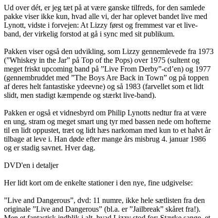
Ud over dét, er jeg tæt på at være ganske tilfreds, for den samlede
pakke viser ikke kun, hvad alle vi, der har oplevet bandet live med
Lynott, vidste i forvejen: At Lizzy først og fremmest var et live-
band, der virkelig forstod at gå i sync med sit publikum.
Pakken viser også den udvikling, som Lizzy gennemlevede fra 1973
(”Whiskey in the Jar” på Top of the Pops) over 1975 (sultent og
meget friskt upcoming band på ”Live From Derby”-cd’en) og 1977
(gennembruddet med ”The Boys Are Back in Town” og på toppen
af deres helt fantastiske ydeevne) og så 1983 (farvellet som et lidt
slidt, men stadigt kæmpende og stærkt live-band).
Pakken er også et vidnesbyrd om Philip Lynotts nedtur fra at være
en ung, stram og meget smart ung tyr med bassen nede om hofterne
til en lidt oppustet, træt og lidt hæs narkoman med kun to et halvt år
tilbage at leve i. Han døde efter mange års misbrug 4. januar 1986
og er stadig savnet. Hver dag.
DVD'en i detaljer
Her lidt kort om de enkelte stationer i den nye, fine udgivelse:
”Live and Dangerous”, dvd: 11 numre, ikke hele sætlisten fra den
originale ”Live and Dangerous” (bl.a. er ”Jailbreak” skåret fra!).
Men et fantastisk indblik i alt, hvad Lizzy stod for: Stærke sange, et