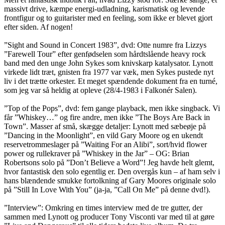
massivt drive, kæmpe energi-udladning, karismatisk og levende
frontfigur og to guitarister med en feeling, som ikke er blevet gjort
efter siden. Af nogen!
”Sight and Sound in Concert 1983”, dvd: Otte numre fra Lizzys
”Farewell Tour” efter genfødselen som hårdtslående heavy rock
band med den unge John Sykes som knivskarp katalysator. Lynott
virkede lidt træt, gnisten fra 1977 var væk, men Sykes pustede nyt
liv i det trætte orkester. Et meget spændende dokument fra en turné,
som jeg var så heldig at opleve (28/4-1983 i Falkonér Salen).
”Top of the Pops”, dvd: fem gange playback, men ikke singback. Vi
får ”Whiskey…” og fire andre, men ikke ”The Boys Are Back in
Town”. Masser af små, skægge detaljer: Lynott med sæbeøje på
”Dancing in the Moonlight”, en vild Gary Moore og en ukendt
reservetrommeslager på ”Waiting For an Alibi”, sort/hvid flower
power og rullekraver på ”Whiskey in the Jar” – OG: Brian
Robertsons solo på ”Don’t Believe a Word”! Jeg havde helt glemt,
hvor fantastisk den solo egentlig er. Den overgås kun – af ham selv i
hans blændende smukke fortolkning af Gary Moores originale solo
på ”Still In Love With You” (ja-ja, ”Call On Me” på denne dvd!).
”Interview”: Omkring en times interview med de tre gutter, der
sammen med Lynott og producer Tony Visconti var med til at gøre