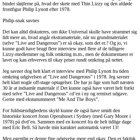
binder sløjferne på, hvad der skete med Thin Lizzy og den afdøde
frontfigur Philip Lynott efter 1978.
Philip-snak savnes
Det kan altid diskuteres, om ikke Universal skulle have strammet sig
lidt mere an, hvad angår ekstramateriale, når nu grundmaterialet
(selve ”Live and Dangerous”) er så okay, som det er.? Og jo, vi
kunne godt have brugt flere interview med flere af de tidligere
Lizzy-medlemmer og folk omkring m.m., men de dokumentarer er
lavet og kan erhverves til okay priser rundt omkring på nettet.
Jeg savner dog helt klart et interview med Philip Lynott fra tiden
omkring udgivelsen af ”Live and Dangerous” i 1978. Jeg savner
helt klart nogle off-stage optagelser. De har jo lige som haft næsten
30 år at indsamle materiale i! Det kunne også have været helt frækt
med selve ”Live and Dangerous” cd’en i ny og remixet udgave.
Gerne med ekstanummeret ”Me And The Boys”.
For fuldstændighedens skyld kunne de også have smidt den
historiske koncert foran Operahuset i Sydney (med Gary Moore i
1978) på dvd’en. Sammen med en koncert fra de helt tidlige dage
med Eric Bell. Så havde min karakter automatisk været 13!
Men egentlig er denne fine udgivelse mere end okay. Den er faktisk