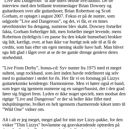
”Live and Dangerous” til alle tiders bedste live-album. De tre
interview med den brillante trommeslager Brian Downey og
guitarduoen over alle guitarduoer, Brian Robertson og Scott
Gorham, er optaget i august 2007. Fokus er på de numre, som
udgjorde ”Live and Dangerous”, og det, vi får, er en times
røverhistorier fra dengang, numrene blev skabt. Downey fortæller
fakta, Gorham forherliger lidt, men fortæller meget levende, mens
Robertson (tydeligvis i en pause fra den lokale bumsebar) brokker
sig lidt, kærligt, over, at han ikke var hurtigt nok ude til at få de
credits, som han efter sin egen mening skulle have haft. Man bliver
sgu lidt glad i låget over at se de tre gamle drenge genleve deres
storhedstid.
”Live From Derby”, bonus-cd: Syv numre fra 1975 med et meget
sultent, ungt rockband, som året inden havde redefineret sig selv
med to guitarister i stedet for én. Her får vi en forsmag på Lizzys
guitartekniske kendetegn: Harmonierne. Men vi hører også et band,
som leger sig igennem numrene og en sanger/bassist, der i den grad
fører sig frigjort frem. Lyden er ikke noget specielt, men modsat den
rigtige ”Live and Dangerous” er der så heller ikke fiflet med
indspilningerne, hvilket en helt igennem charmerende kikset intro til
”Wild One” vidner om.
Alt i alt er jeg meget, meget glad for min nye Lizzy-pakke, for den
visker ”Thin Lizzys” bovlamme og gravskændende optræden på