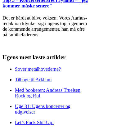
Top 5 – Koncertefteråret i Jylland – "jeg
kommer måske senere"
Det er hårdt at blive voksen. Vores Aarhus-
redaktion klynker sig i ugens top 5 gennem
de kommende arrangementer, han må ofre
på familiefaderens
...
Ugens mest læste artikler
Sover metalhovederne?
Tilbage til Arkham
Mød bookeren: Andreas Truelsen,
Rock og Rul
Uge 31: Ugens koncerter og
udgivelser
Let’s Fuck Shit Up!