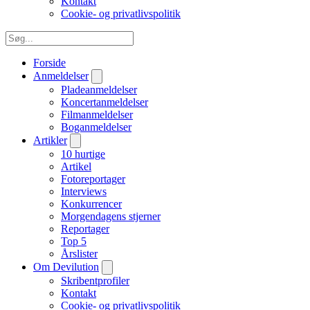
Kontakt
Cookie- og privatlivspolitik
Forside
Anmeldelser
Pladeanmeldelser
Koncertanmeldelser
Filmanmeldelser
Boganmeldelser
Artikler
10 hurtige
Artikel
Fotoreportager
Interviews
Konkurrencer
Morgendagens stjerner
Reportager
Top 5
Årslister
Om Devilution
Skribentprofiler
Kontakt
Cookie- og privatlivspolitik