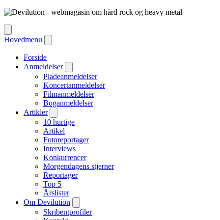
Hovedmenu
Forside
Anmeldelser
Pladeanmeldelser
Koncertanmeldelser
Filmanmeldelser
Boganmeldelser
Artikler
10 hurtige
Artikel
Fotoreportager
Interviews
Konkurrencer
Morgendagens stjerner
Reportager
Top 5
Årslister
Om Devilution
Skribentprofiler