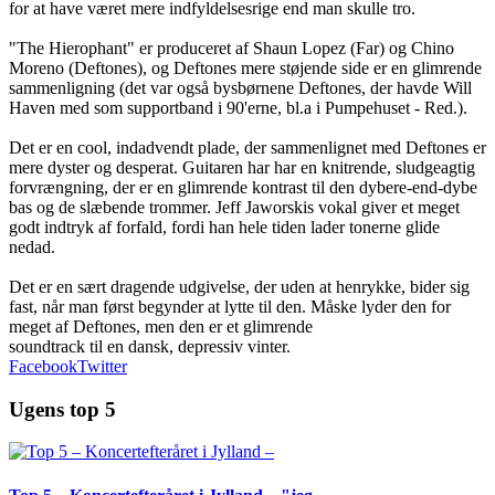
for at have været mere indfyldelsesrige end man skulle tro.
"The Hierophant" er produceret af Shaun Lopez (Far) og Chino
Moreno (Deftones), og Deftones mere støjende side er en glimrende
sammenligning (det var også bysbørnene Deftones, der havde Will
Haven med som supportband i 90'erne, bl.a i Pumpehuset - Red.).
Det er en cool, indadvendt plade, der sammenlignet med Deftones er
mere dyster og desperat. Guitaren har har en knitrende, sludgeagtig
forvrængning, der er en glimrende kontrast til den dybere-end-dybe
bas og de slæbende trommer. Jeff Jaworskis vokal giver et meget
godt indtryk af forfald, fordi han hele tiden lader tonerne glide
nedad.
Det er en sært dragende udgivelse, der uden at henrykke, bider sig
fast, når man først begynder at lytte til den. Måske lyder den for
meget af Deftones, men den er et glimrende
soundtrack til en dansk, depressiv vinter.
Facebook
Twitter
Ugens top 5