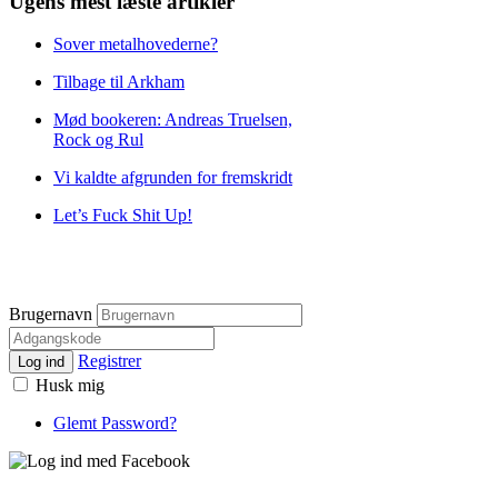
Ugens mest læste artikler
Sover metalhovederne?
Tilbage til Arkham
Mød bookeren: Andreas Truelsen,
Rock og Rul
Vi kaldte afgrunden for fremskridt
Let’s Fuck Shit Up!
Brugernavn
Registrer
Log ind
Husk mig
Glemt Password?