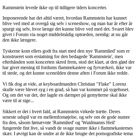
Rammstein levede ikke op til tidligere tiders koncerter.
Imponerende har det altid været, hvordan Rammstein har kunnet
blive ved med at overgå sig selv i sceneshow, og man har år efter år
spurgt sig selv, hvor længe det kunne blive ved med det. Svaret blev
givet i Forum via noget middelmådig optræden, nemlig: at nu går
den ikke længere.
Tyskerne kom ellers godt fra start med den nye 'Rammlied' som er
konstrueret som erstatning for den bedagede 'Rammstein', men
efterhånden som koncerten skred frem, stod det klart, at den glød der
har givet mening til fordums flammekastere og fyrværkeri, ikke var
til stede, og det kunne sceneilden denne aften i Forum ikke redde.
Vi fik dog at vide, at keyboardmanden Christian "Flake" Lorenz
skulle være blevet syg i en grad, så han var kommet på sygehuset.
Og om det var det, der lagde en dæmper på gemytterne skal ikke
være til at sige...
Sikkert er det i hvert fald, at Rammstein virkede trætte. Deres
seneste udspil var en mellemfornøjelse, og selv om de gode numre
fra den, såsom førnævnte 'Rammlied' og 'Waidmanns Heil'
fungerede fint live, så vandt de svage numre ikke i flammekasternes
skær. I øvrigt kan de undre at de ikke brugte det pornografiske tema