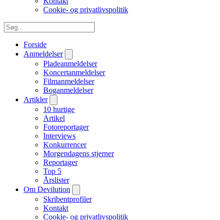
Kontakt
Cookie- og privatlivspolitik
Forside
Anmeldelser
Pladeanmeldelser
Koncertanmeldelser
Filmanmeldelser
Boganmeldelser
Artikler
10 hurtige
Artikel
Fotoreportager
Interviews
Konkurrencer
Morgendagens stjerner
Reportager
Top 5
Årslister
Om Devilution
Skribentprofiler
Kontakt
Cookie- og privatlivspolitik