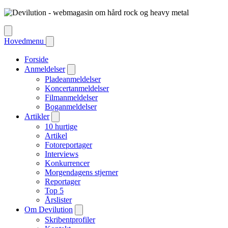
Hovedmenu
Forside
Anmeldelser
Pladeanmeldelser
Koncertanmeldelser
Filmanmeldelser
Boganmeldelser
Artikler
10 hurtige
Artikel
Fotoreportager
Interviews
Konkurrencer
Morgendagens stjerner
Reportager
Top 5
Årslister
Om Devilution
Skribentprofiler