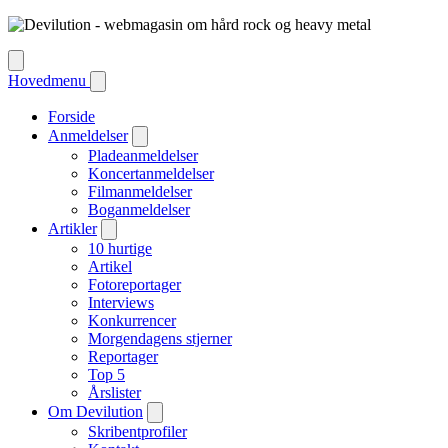
Hovedmenu
Forside
Anmeldelser
Pladeanmeldelser
Koncertanmeldelser
Filmanmeldelser
Boganmeldelser
Artikler
10 hurtige
Artikel
Fotoreportager
Interviews
Konkurrencer
Morgendagens stjerner
Reportager
Top 5
Årslister
Om Devilution
Skribentprofiler