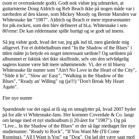
(som er overraskende godt). Godt nok vidste jeg udmærket, at
guitaristerne Doug Aldrich og Reb Beach ikke på nogen måde var i
nærheden af den klasse, som Mickey Moody og Bernie Marsden var
Whitesnake før "1987". Aldrich og Beach er mere repræsentanter
for pik-rocken, som den blev defineret af bl.a. Whitesnake i sen-
80'erne: De kan eddermame spille hurtigt og se godt ud imens.
Så jeg vidste godt, hvad det var, jeg gik ind til, men glædede mig
alligevel. For et dobbeltalbum med "In the Shadow of the Blues" i
titlen måtte jo betyde en noget interessant sætliste? Og sætlisten på
albummet er faktisk slet ikke skuffende, selv om den selvfølgelig
sagtens kunne være lidt mere udtømmende. Vi, der er til bluesy
Whitesnake får numre som "Ain't No Love in the Heart of the City",
"Slide it In", "Slow an' Easy", "Walking in the Shadow of the
Blues", "Ready an' Willing" og (ja!!!) "Don't Break My Heart
Again".
Fire nye numre
Spændende var det også at få sig en smuglytter på, hvad 2007 byder
på for alle vi Whitesnake-fans. Her kommer Coverdale & Co. langt
om længe med et nyt studioalbum (i 20-året for "1987"). Og på
"Live... In the Shadow of the Blues" er der så lige medtaget fire nye
studienumre: "Ready to Rock", "If You Want Me (I'll Come
Running), "All I Want is You" og "Dog". Og lad det være sagt med