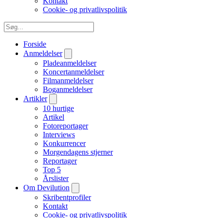
Kontakt
Cookie- og privatlivspolitik
Forside
Anmeldelser
Pladeanmeldelser
Koncertanmeldelser
Filmanmeldelser
Boganmeldelser
Artikler
10 hurtige
Artikel
Fotoreportager
Interviews
Konkurrencer
Morgendagens stjerner
Reportager
Top 5
Årslister
Om Devilution
Skribentprofiler
Kontakt
Cookie- og privatlivspolitik