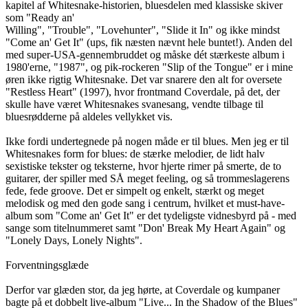
kapitel af Whitesnake-historien, bluesdelen med klassiske skiver
som "Ready an'
Willing", "Trouble", "Lovehunter", "Slide it In" og ikke mindst
"Come an' Get It" (ups, fik næsten nævnt hele buntet!). Anden del
med super-USA-gennembruddet og måske dét stærkeste album i
1980'erne, "1987", og pik-rockeren "Slip of the Tongue" er i mine
øren ikke rigtig Whitesnake. Det var snarere den alt for oversete
"Restless Heart" (1997), hvor frontmand Coverdale, på det, der
skulle have været Whitesnakes svanesang, vendte tilbage til
bluesrødderne på aldeles vellykket vis.
Ikke fordi undertegnede på nogen måde er til blues. Men jeg er til
Whitesnakes form for blues: de stærke melodier, de lidt halv
sexistiske tekster og teksterne, hvor hjerte rimer på smerte, de to
guitarer, der spiller med SÅ meget feeling, og så trommeslagerens
fede, fede groove. Det er simpelt og enkelt, stærkt og meget
melodisk og med den gode sang i centrum, hvilket et must-have-
album som "Come an' Get It" er det tydeligste vidnesbyrd på - med
sange som titelnummeret samt "Don' Break My Heart Again" og
"Lonely Days, Lonely Nights".
Forventningsglæde
Derfor var glæden stor, da jeg hørte, at Coverdale og kumpaner
bagte på et dobbelt live-album "Live... In the Shadow of the Blues"