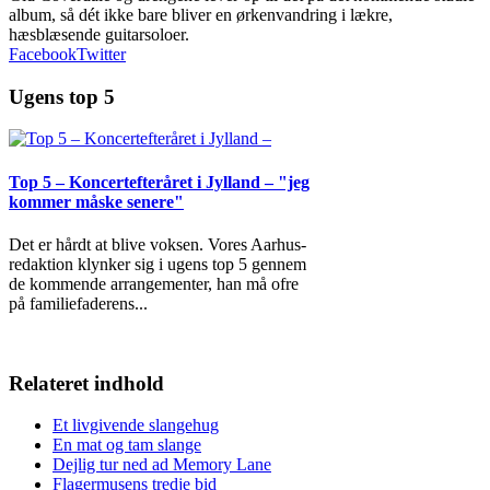
album, så dét ikke bare bliver en ørkenvandring i lækre,
hæsblæsende guitarsoloer.
Facebook
Twitter
Ugens top 5
Top 5 – Koncertefteråret i Jylland – "jeg
kommer måske senere"
Det er hårdt at blive voksen. Vores Aarhus-
redaktion klynker sig i ugens top 5 gennem
de kommende arrangementer, han må ofre
på familiefaderens
...
Relateret indhold
Et livgivende slangehug
En mat og tam slange
Dejlig tur ned ad Memory Lane
Flagermusens tredje bid