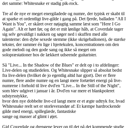
det samme: Whitesnake er stadig pik-rock.
Tre af de nye er meget energiladede og numre, der typisk er skabt til
at sparke et ordentligt live-gilde i gang på. Det fjerde, balladen "All I
Want is You", er skåret over nøjagtig samme læst som "Here I Go
Again". Alt er hørt før, og det er mit lønlige håb, at Coverdale tager
sig selv gevaldigt i nakken og søger ned i skuffen med alle
talenterne: den dybe sexede stemme (ikke skrigeballonen), de stærke
tekster, der rammer én lige i hjertekulen, koncentrationen om den
gode melodi og den gode sang og ikke så meget om
solopræstationer hos de lækkert udseende guitarister.
Så "Live... In the Shadow of the Blues" er delt op i to afdelinger:
Live-delen og studiedelen. Og Whitesnake slipper så absolut bedst
fra live-delen (hvilket de jo egentlig altid har gjort). Der er flere
numre, flere andre numre og en langt mere fortættet energi på live-
numrene i forhold til live dvd'en "Live... In the Still of the Night",
som blev udgivet i januar i år. Dvd'en var mere et blankpoleret
udstyrsstykke,
hvor den nye dobbelte live-cd langt mere er et ægte udtryk for, hvad
Whitesnake reelt set er storleverandør af: Et kæmpe hardrockende
gilde med energi, spilleglæde, fantastiske
sange og masser af glimt i øjet.
Gid Coverdale og drengene lever op til det på det kommende studie