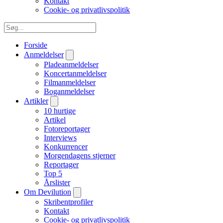
Kontakt
Cookie- og privatlivspolitik
Forside
Anmeldelser
Pladeanmeldelser
Koncertanmeldelser
Filmanmeldelser
Boganmeldelser
Artikler
10 hurtige
Artikel
Fotoreportager
Interviews
Konkurrencer
Morgendagens stjerner
Reportager
Top 5
Årslister
Om Devilution
Skribentprofiler
Kontakt
Cookie- og privatlivspolitik