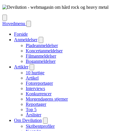
Hovedmenu
Forside
Anmeldelser
Pladeanmeldelser
Koncertanmeldelser
Filmanmeldelser
Boganmeldelser
Artikler
10 hurtige
Artikel
Fotoreportager
Interviews
Konkurrencer
Morgendagens stjerner
Reportager
Top 5
Årslister
Om Devilution
Skribentprofiler