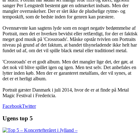
sanger Per Lengstedt bestemt gør en udmærket indsats. Men der
mangler overraskelser. Der er slet ikke de pludselige rytme- og
temposkift, som de bedste inden for genren kan præstere.
Ovennævnte kan sagtens lyde som en noget negativ bedømmelse af
Portrait, men det er hverken bevidst eller retfærdigt, for der er faktisk
meget god musik på 'Crossroads'. Måske opstår tvivlen om Portraits
niveau på grund af det faktum, at bandet tilsyneladende ikke helt har
fundet ud af, om det vil spille black metal eller traditionel metal.
'Crossroads' er et godt album. Men det mangler lige det, der gør, at
det nok vil blive spillet igen og igen. Men test selv. Det anbefales en
lytter inden køb. Men der er garanteret metalfans, der vil synes, at
det er et herligt album.
Portrait gæster Danmark i juli 2014, hvor de er at finde på Metal
Magic Festival i Fredericia.
Facebook
Twitter
Ugens top 5