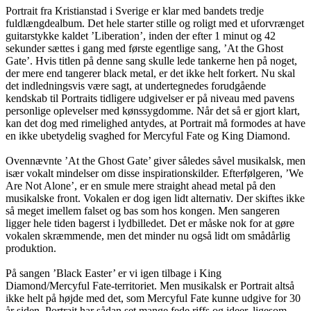
Portrait fra Kristianstad i Sverige er klar med bandets tredje
fuldlængdealbum. Det hele starter stille og roligt med et uforvrænget
guitarstykke kaldet ’Liberation’, inden der efter 1 minut og 42
sekunder sættes i gang med første egentlige sang, ’At the Ghost
Gate’. Hvis titlen på denne sang skulle lede tankerne hen på noget,
der mere end tangerer black metal, er det ikke helt forkert. Nu skal
det indledningsvis være sagt, at undertegnedes forudgående
kendskab til Portraits tidligere udgivelser er på niveau med pavens
personlige oplevelser med kønssygdomme. Når det så er gjort klart,
kan det dog med rimelighed antydes, at Portrait må formodes at have
en ikke ubetydelig svaghed for Mercyful Fate og King Diamond.
Ovennævnte ’At the Ghost Gate’ giver således såvel musikalsk, men
især vokalt mindelser om disse inspirationskilder. Efterfølgeren, ’We
Are Not Alone’, er en smule mere straight ahead metal på den
musikalske front. Vokalen er dog igen lidt alternativ. Der skiftes ikke
så meget imellem falset og bas som hos kongen. Men sangeren
ligger hele tiden bagerst i lydbilledet. Det er måske nok for at gøre
vokalen skræmmende, men det minder nu også lidt om smådårlig
produktion.
På sangen ’Black Easter’ er vi igen tilbage i King
Diamond/Mercyful Fate-territoriet. Men musikalsk er Portrait altså
ikke helt på højde med det, som Mercyful Fate kunne udgive for 30
år siden. Portrait har sådan set mange fede riffs og ideer, ligesom