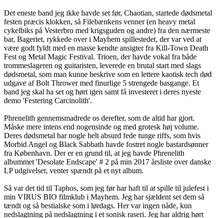
Det eneste band jeg ikke havde set før, Chaotian, startede dødsmetal
festen præcis klokken, så Filebænkens venner (en heavy metal
cykelbiks på Vesterbro med krigsguden og andre) fra den nærmeste
bar, Bageriet, rykkede over i Mayhem spillestedet, der var ved at
være godt fyldt med en masse kendte ansigter fra Kill-Town Death
Fest og Metal Magic Festival. Trioen, der havde vokal fra både
trommeslageren og guitaristen, leverede en brutal start med slags
dødsmetal, som man kunne beskrive som en lettere kaotisk tech død
udgave af Bolt Thrower med finurlige 5 strengede basgange. Et
band jeg skal ha set og hørt igen samt få investeret i deres nyeste
demo 'Festering Carcinolith'.
Phrenelith gennemsmadrede os derefter, som de altid har gjort.
Måske mere intens end nogensinde og med grotesk høj volume.
Deres dødsmetal har nogle helt absurd fede tunge riffs, som hvis
Morbid Angel og Black Sabbath havde fostret nogle bastardsønner
fra København. Der er en grund til, at jeg havde Phrenelith
albummet 'Desolate Endscape' # 2 på min 2017 årsliste over danske
LP udgivelser, venter spændt på et nyt album.
Så var det tid til Taphos, som jeg før har haft til at spille til julefest i
min VIRUS BIO filmklub i Mayhem. Jeg har sjældent set dem så
tændt og så bestialske som i lørdags. Her var ingen nåde, kun
nedslagtning på nedslagtning i et sonisk raseri. Jeg har aldrig hørt