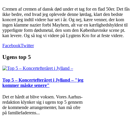
Cremen af cremen af dansk død under et tag for en flad 50er. Det fås
ikke bedre, end hvad jeg oplevede denne lørdag, klart den bedste
koncert jeg indtil videre har set i år. Og nej, kære venner, der kom
ingen klamme nazier forbi Mayhem, alt var en kærlighedshyldest til
ypperligste form dødsmetal, den som den Københavnske scene pt.
kan levere. Og så tog vi videre på Lygtens Kro for at feste videre.
Facebook
Twitter
Ugens top 5
Top 5 – Koncertefteråret i Jylland – "jeg
kommer måske senere"
Det er hårdt at blive voksen. Vores Aarhus-
redaktion klynker sig i ugens top 5 gennem
de kommende arrangementer, han må ofre
på familiefaderens
...