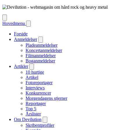
Hovedmenu
Forside
Anmeldelser
Pladeanmeldelser
Koncertanmeldelser
Filmanmeldelser
Boganmeldelser
Artikler
10 hurtige
Artikel
Fotoreportager
Interviews
Konkurrencer
Morgendagens stjerner
Reportager
Top 5
Årslister
Om Devilution
Skribentprofiler