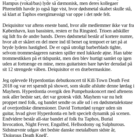
Hampus (vokal/bas) lyde så dæmonisk, men deres kollegaer
Phrenelith havde jo også lige vist, hvor dødsmetal skabet skulle stå,
så klart at Taphos energimæssigt var oppe i det røde felt.
Deiquisitor var aftens eneste band, hvor alle medlemmer ikke var fra
København, kun bassisten, resten er fra Ringsted. Trioen adskiller
sig lidt fra de andre bands. Deres dødsmetal består af kortere numre,
hvor alt er skåret en del mere ind til benet og tempoet er tæt på at
bryde lydens hastighed. De er også utroligt barberblads tighte,
selvom trommeslageren næsten spiller med lukkede øjne. Han tabte
trommestikken på et tidspunkt, men den blev hurtigt samlet op igen
uden at fortrænge en mine, mens guitaristen bare høvler derudad på
sit 12 strengede våben. Deiquisitor er en dræbermaskine.
Jeg oplevede Hyperdontias debutkoncert til Kill-Town Death Fest
2018 og var ret spændt på showet, som skulle afslutte denne lørdag i
Mayhem. Hyperdontia overgik den Pumpehuskoncert med aftenens
nok aller bedste sæt, det var grotesk vildt. Mayhem var nu helt
proppet med folk, og bandet sendte os alle ud i en dødsmetalekstase
af overjordiske dimensioner. David Torturdød synger uden sin
guitar, hvad giver Hyperdontia en helt specielt dynamik på scenen.
Endvidere består all-star bandet af folk fra Taphos, Burial
Invocation, Night Fever, Engulfed, Hellsodomy og Sulphurous.
Sidstnævnte udgav det bedste danske metalalbum sidste år,
'Dolorous Death Knell'.