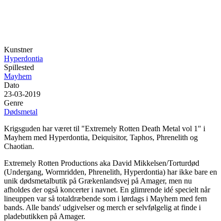
Kunstner
Hyperdontia
Spillested
Mayhem
Dato
23-03-2019
Genre
Dødsmetal
Krigsguden har været til "Extremely Rotten Death Metal vol 1" i
Mayhem med Hyperdontia, Deiquisitor, Taphos, Phrenelith og
Chaotian.
Extremely Rotten Productions aka David Mikkelsen/Torturdød
(Undergang, Wormridden, Phrenelith, Hyperdontia) har ikke bare en
unik dødsmetalbutik på Grækenlandsvej på Amager, men nu
afholdes der også koncerter i navnet. En glimrende idé specielt når
lineuppen var så totaldræbende som i lørdags i Mayhem med fem
bands. Alle bands' udgivelser og merch er selvfølgelig at finde i
pladebutikken på Amager.