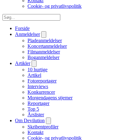
Kontakt
Cookie- og privatlivspolitik
Forside
Anmeldelser
Pladeanmeldelser
Koncertanmeldelser
Filmanmeldelser
Boganmeldelser
Artikler
10 hurtige
Artikel
Fotoreportager
Interviews
Konkurrencer
Morgendagens stjerner
Reportager
Top 5
Årslister
Om Devilution
Skribentprofiler
Kontakt
Cookie- og privatlivspolitik