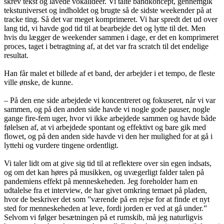
skrev tekst og lavede vokalidéer. Vi talte bandkoncept, gennemgik
tekstuniverset og indholdet og brugte så de sidste weekender på at
tracke ting. Så det var meget komprimeret. Vi har spredt det ud over
lang tid, vi havde god tid til at bearbejde det og lytte til det. Men
hvis du lægger de weekender sammen i dage, er det en komprimeret
proces, taget i betragtning af, at det var fra scratch til det endelige
resultat.
Han får malet et billede af et band, der arbejder i et tempo, de fleste
ville ønske, de kunne.
– På den ene side arbejdede vi koncentreret og fokuseret, når vi var
sammen, og på den anden side havde vi nogle gode pauser, nogle
gange fire-fem uger, hvor vi ikke arbejdede sammen og havde både
følelsen af, at vi arbejdede spontant og effektivt og bare gik med
flowet, og på den anden side havde vi den her mulighed for at gå i
lyttehi og vurdere tingene ordentligt.
Vi taler lidt om at give sig tid til at reflektere over sin egen indsats,
og om det kan høres på musikken, og uvægerligt falder talen på
pandemiens effekt på menneskeheden. Jeg foreholder ham en
udtalelse fra et interview, de har givet omkring temaet på pladen,
hvor de beskriver det som ”værende på en rejse for at finde et nyt
sted for menneskeheden at leve, fordi jorden er ved at gå under.”
Selvom vi følger besætningen på et rumskib, må jeg naturligvis