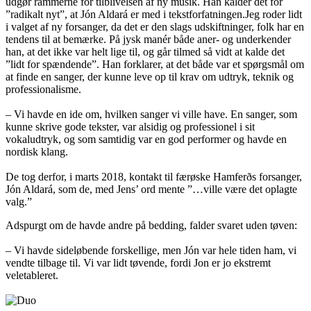
udgør rammerne for tilblivelsen af ny musik. Han kalder det for
”radikalt nyt”, at Jón Aldará er med i tekstforfatningen.Jeg roder lidt
i valget af ny forsanger, da det er den slags udskiftninger, folk har en
tendens til at bemærke. På jysk manér både aner- og underkender
han, at det ikke var helt lige til, og går tilmed så vidt at kalde det
”lidt for spændende”. Han forklarer, at det både var et spørgsmål om
at finde en sanger, der kunne leve op til krav om udtryk, teknik og
professionalisme.
– Vi havde en ide om, hvilken sanger vi ville have. En sanger, som
kunne skrive gode tekster, var alsidig og professionel i sit
vokaludtryk, og som samtidig var en god performer og havde en
nordisk klang.
De tog derfor, i marts 2018, kontakt til færøske Hamferðs forsanger,
Jón Aldará, som de, med Jens’ ord mente ”…ville være det oplagte
valg.”
Adspurgt om de havde andre på bedding, falder svaret uden tøven:
– Vi havde sideløbende forskellige, men Jón var hele tiden ham, vi
vendte tilbage til. Vi var lidt tøvende, fordi Jon er jo ekstremt
veletableret.