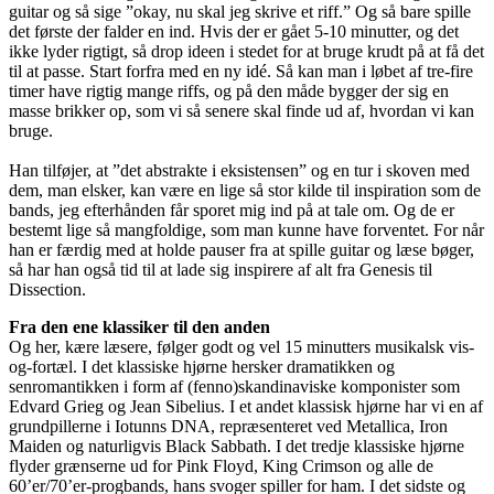
guitar og så sige ”okay, nu skal jeg skrive et riff.” Og så bare spille
det første der falder en ind. Hvis der er gået 5-10 minutter, og det
ikke lyder rigtigt, så drop ideen i stedet for at bruge krudt på at få det
til at passe. Start forfra med en ny idé. Så kan man i løbet af tre-fire
timer have rigtig mange riffs, og på den måde bygger der sig en
masse brikker op, som vi så senere skal finde ud af, hvordan vi kan
bruge.
Han tilføjer, at ”det abstrakte i eksistensen” og en tur i skoven med
dem, man elsker, kan være en lige så stor kilde til inspiration som de
bands, jeg efterhånden får sporet mig ind på at tale om. Og de er
bestemt lige så mangfoldige, som man kunne have forventet. For når
han er færdig med at holde pauser fra at spille guitar og læse bøger,
så har han også tid til at lade sig inspirere af alt fra Genesis til
Dissection.
Fra den ene klassiker til den anden
Og her, kære læsere, følger godt og vel 15 minutters musikalsk vis-
og-fortæl. I det klassiske hjørne hersker dramatikken og
senromantikken i form af (fenno)skandinaviske komponister som
Edvard Grieg og Jean Sibelius. I et andet klassisk hjørne har vi en af
grundpillerne i Iotunns DNA, repræsenteret ved Metallica, Iron
Maiden og naturligvis Black Sabbath. I det tredje klassiske hjørne
flyder grænserne ud for Pink Floyd, King Crimson og alle de
60’er/70’er-progbands, hans svoger spiller for ham. I det sidste og