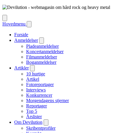
Hovedmenu
Forside
Anmeldelser
Pladeanmeldelser
Koncertanmeldelser
Filmanmeldelser
Boganmeldelser
Artikler
10 hurtige
Artikel
Fotoreportager
Interviews
Konkurrencer
Morgendagens stjerner
Reportager
Top 5
Årslister
Om Devilution
Skribentprofiler