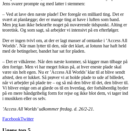
Jens svarer prompte og med latter i stemmen:
– Ved at lave den næste plade! Der foregår en milliard ting. Det er
svært at planlægge; der er mange ting at have i luften som band.
Men jeg kan ikke bekræfte noget på nuværende tidspunkt. Alting er
teoretisk. Og som sagt, så arbejder vi intensivt på en efterfølger.
Der er ingen tvivl om, at der er lagt masser af omtanke i ’Access All
Worlds’. Når man lytter til den, står det klart, at Iotunn har haft held
med de betingelser, bandet har sat for pladen.
– Det er vilkårene. Når den næste kommer, så kigger man tilbage på
den forrige. Men vi har meget fokus på, at hver eneste plade skal
være sin helt egen. Nu er ’Access All Worlds’ klar til at blive sendt
afsted, den er lukket. Så prøver vi at holde plade to ude af billedet,
når vi arbejder på plade tre – og så må den blive til det, den bliver til.
Vi bliver enige om at glæde os til en hverdag, der forhåbentlig byder
på en mere håndgribelig form for rejse og ikke blot dem, vi tager ind
i musikken eller os selv.
’Access All Worlds’ udkommer fredag. d. 26/2-21.
Facebook
Twitter
Ugens top 5