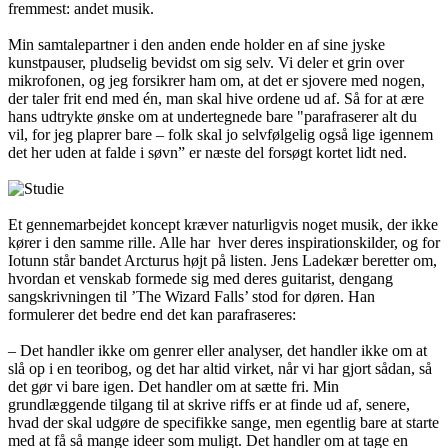
fremmest: andet musik.
Min samtalepartner i den anden ende holder en af sine jyske
kunstpauser, pludselig bevidst om sig selv. Vi deler et grin over
mikrofonen, og jeg forsikrer ham om, at det er sjovere med nogen,
der taler frit end med én, man skal hive ordene ud af. Så for at ære
hans udtrykte ønske om at undertegnede bare "parafraserer alt du
vil, for jeg plaprer bare – folk skal jo selvfølgelig også lige igennem
det her uden at falde i søvn” er næste del forsøgt kortet lidt ned.
Et gennemarbejdet koncept kræver naturligvis noget musik, der ikke
kører i den samme rille. Alle har hver deres inspirationskilder, og for
Iotunn står bandet Arcturus højt på listen. Jens Ladekær beretter om,
hvordan et venskab formede sig med deres guitarist, dengang
sangskrivningen til ’The Wizard Falls’ stod for døren. Han
formulerer det bedre end det kan parafraseres:
– Det handler ikke om genrer eller analyser, det handler ikke om at
slå op i en teoribog, og det har altid virket, når vi har gjort sådan, så
det gør vi bare igen. Det handler om at sætte fri. Min
grundlæggende tilgang til at skrive riffs er at finde ud af, senere,
hvad der skal udgøre de specifikke sange, men egentlig bare at starte
med at få så mange ideer som muligt. Det handler om at tage en