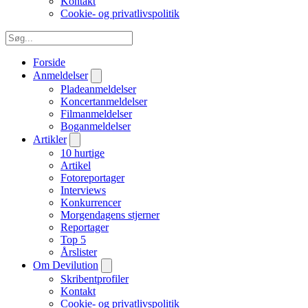
Kontakt
Cookie- og privatlivspolitik
Forside
Anmeldelser
Pladeanmeldelser
Koncertanmeldelser
Filmanmeldelser
Boganmeldelser
Artikler
10 hurtige
Artikel
Fotoreportager
Interviews
Konkurrencer
Morgendagens stjerner
Reportager
Top 5
Årslister
Om Devilution
Skribentprofiler
Kontakt
Cookie- og privatlivspolitik