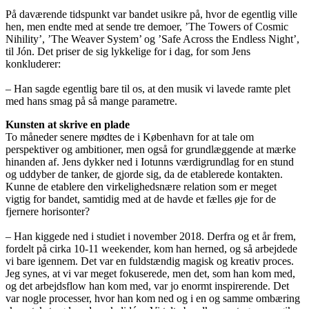
På daværende tidspunkt var bandet usikre på, hvor de egentlig ville
hen, men endte med at sende tre demoer, ’The Towers of Cosmic
Nihility’, ’The Weaver System’ og ’Safe Across the Endless Night’,
til Jón. Det priser de sig lykkelige for i dag, for som Jens
konkluderer:
– Han sagde egentlig bare til os, at den musik vi lavede ramte plet
med hans smag på så mange parametre.
Kunsten at skrive en plade
To måneder senere mødtes de i København for at tale om
perspektiver og ambitioner, men også for grundlæggende at mærke
hinanden af. Jens dykker ned i Iotunns værdigrundlag for en stund
og uddyber de tanker, de gjorde sig, da de etablerede kontakten.
Kunne de etablere den virkelighedsnære relation som er meget
vigtig for bandet, samtidig med at de havde et fælles øje for de
fjernere horisonter?
– Han kiggede ned i studiet i november 2018. Derfra og et år frem,
fordelt på cirka 10-11 weekender, kom han herned, og så arbejdede
vi bare igennem. Det var en fuldstændig magisk og kreativ proces.
Jeg synes, at vi var meget fokuserede, men det, som han kom med,
og det arbejdsflow han kom med, var jo enormt inspirerende. Det
var nogle processer, hvor han kom ned og i en og samme ombæring