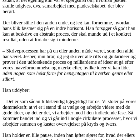
sådan, at det egentlig kun var et spørgsmål om, hvordan pladen
skulle udgives, dvs. samarbejdet med pladeselskabet, der blev
berørt.
Der bliver stille i den anden ende, og jeg kan fornemme, hvordan
hans blik fæstner sig på en indre horisont. Han forsøger så godt han
kan at beskrive en abstrakt proces, der skal munde ud i et konkret
resultat, uden at fortabe sig i minderne.
– Skriveprocessen har på en eller anden måde været, som den altid
har været. Jesper, min bror, og jeg skriver alle riffs og guitarideer og
prøver i den udforskende proces og milliarderne af ideer at gå efter
vores mavefornemmelse og mærke efter, hvilke ideer vi kan lide,
uden nogen som helst form for hensyntagen til hverken genre eller
stilart.
Han uddyber:
– Det er som sådan fuldstændig ligegyldigt for os. Vi stoler på vores
dømmekraft; at vi er i stand til at vælge og arbejde videre med de
gode ideer, og det er det, vi arbejder med i den indledende fase. Så
kommer bandet ind og vi går ind i nogle cirkulære processer, hvor vi
arbejder sammen og kaster overvejelser på kryds og tværs.
Han holder en lille pause, inden han løfter sløret for, hvad der ellers