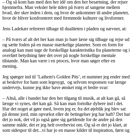
– Og så kom han med den her idé om den her besætning, der rejser
hjemmefra. Man veksler hele tiden på tværs af sangene mellem
hvad, der sker inden i dem, og hvor de ankommer til andre planeter,
hvor de bliver konfronteret med fremmede kulturer og livsformer.
Jens Ladekær refererer tilbage til dualiteten i pladen og nævner, at:
– På tværs af alt det her kan man jo bare læne sig tilbage og rejse ud
og sætte foden på en masse mærkelige planeter. Som en form for
analogi kan man tage de forskellige karakteristika fra planeterne og i
overført betydning føre det over på nogle forskellige mentale
tilstande. Man kan være i en proces, hvor man søger efter en
mening.
Jeg spørger ind til ’Laihem's Golden Pits’, et nummer jeg ender med
at beskrive for ham som legesygt, og selvom responsen var længe
undervejs, kunne jeg ikke have ønsket mig et bedre svar:
– Altså, alle i bandet har den her tilgang til musik, at alt kan gå, så
længe vi synes, det kan gå. Så kan man fortolke dybere ind i det.
Har det noget at gøre med, hvem jeg er, fra det øjeblik jeg blev sat
på denne jord, min opvækst eller de betingelser jeg har haft? Det har
det jo nok, det vil jo også gøre sig gældende for de andre på den
samme måde, det er jeg helt overbevist om. Og så er det jo klart, at
som sidespor til det...vi har jo en masse kilder til inspiration, først og