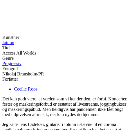
Kunstner
Iotunn
Titel
Access All Worlds
Genre
Progressiv
Fotograf
Nikolaj Bransholm/PR
Forfatter
Cecilie Roos
Det kan godt være, at verden som vi kender den, er forbi. Koncerter,
fester og maskeringsforbud er erstattet af livestreams, joggingbukser
og maskeringspåbud. Men heldigvis har pandemien ikke fået bugt
med udgivelsen af musik, der kan nydes derhjemme.
Jeg satte Jens Ladekær, guitarist i Iotunn i stævne til en corona-
venlig snak om skriveprocesser, hvorfor det ikke kan betale sig at