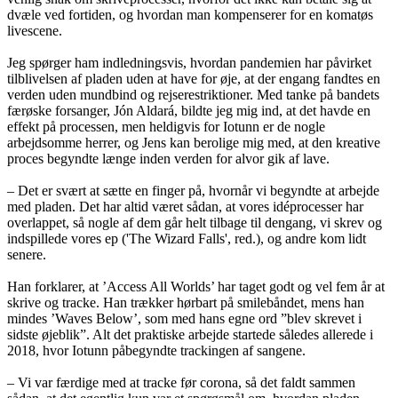
dvæle ved fortiden, og hvordan man kompenserer for en komatøs
livescene.
Jeg spørger ham indledningsvis, hvordan pandemien har påvirket
tilblivelsen af pladen uden at have for øje, at der engang fandtes en
verden uden mundbind og rejserestriktioner. Med tanke på bandets
færøske forsanger, Jón Aldará, bildte jeg mig ind, at det havde en
effekt på processen, men heldigvis for Iotunn er de nogle
arbejdsomme herrer, og Jens kan berolige mig med, at den kreative
proces begyndte længe inden verden for alvor gik af lave.
– Det er svært at sætte en finger på, hvornår vi begyndte at arbejde
med pladen. Det har altid været sådan, at vores idéprocesser har
overlappet, så nogle af dem går helt tilbage til dengang, vi skrev og
indspillede vores ep ('The Wizard Falls', red.), og andre kom lidt
senere.
Han forklarer, at ’Access All Worlds’ har taget godt og vel fem år at
skrive og tracke. Han trækker hørbart på smilebåndet, mens han
mindes ’Waves Below’, som med hans egne ord ”blev skrevet i
sidste øjeblik”. Alt det praktiske arbejde startede således allerede i
2018, hvor Iotunn påbegyndte trackingen af sangene.
– Vi var færdige med at tracke før corona, så det faldt sammen