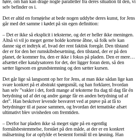
høre, om han kan drage nogle paralleller fra deres situation til den, vi
selv befinder os i.
Det er altid en fornøjelse at bede nogen uddybe deres kunst, for Jens
går med det samme i kødet på sin egen definition:
– Det er ikke så eksplicit i teksterne, og det er heller ikke meningen.
Altså vi vil jo meget gerne holde kortene åbne, så folk selv kan
danne sig et indtryk af, hvad der rent faktisk foregår. Den tilstand
der er for den her rumskibsbesætning, den tilstand, der er på den
planet, de kommer fra, den er ikke i fokus på pladen. Den er mere…
afsættet eller katalysatoren for det, der ligger foran dem, så den
sætter ligesom en grundstemning og den sætter kursen.
Det går lige så langsomt op her for Jens, at man ikke sådan lige kan
svare konkret på et abstrakt spørgsmål, og han forklarer, hvordan
han selv ”vakler i det, fordi mange af teksterne fra dag til dag får én
betydning ud af det og andre gange får en anden betydning ud af
det”. Han beskriver levende besværet ved at prøve på at få to
betydninger til at passe sammen, og hvordan det tematiske afsæt
ultimativt blev uvisheden om fremtiden.
– Derfor har pladen ikke så meget sigte på en egentlig
formålsbestemmelse, forstået på den måde, at der er en konkret
målsætning for at opfylde et bestemt formål til en løsning. Han