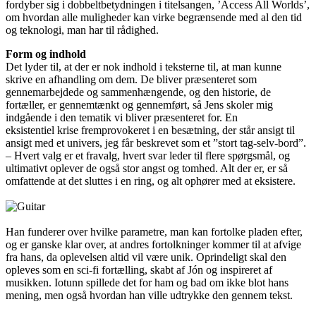
fordyber sig i dobbeltbetydningen i titelsangen, ’Access All Worlds’,
om hvordan alle muligheder kan virke begrænsende med al den tid
og teknologi, man har til rådighed.
Form og indhold
Det lyder til, at der er nok indhold i teksterne til, at man kunne
skrive en afhandling om dem. De bliver præsenteret som
gennemarbejdede og sammenhængende, og den historie, de
fortæller, er gennemtænkt og gennemført, så Jens skoler mig
indgående i den tematik vi bliver præsenteret for. En
eksistentiel krise fremprovokeret i en besætning, der står ansigt til
ansigt med et univers, jeg får beskrevet som et ”stort tag-selv-bord”.
– Hvert valg er et fravalg, hvert svar leder til flere spørgsmål, og
ultimativt oplever de også stor angst og tomhed. Alt der er, er så
omfattende at det sluttes i en ring, og alt ophører med at eksistere.
Han funderer over hvilke parametre, man kan fortolke pladen efter,
og er ganske klar over, at andres fortolkninger kommer til at afvige
fra hans, da oplevelsen altid vil være unik. Oprindeligt skal den
opleves som en sci-fi fortælling, skabt af Jón og inspireret af
musikken. Iotunn spillede det for ham og bad om ikke blot hans
mening, men også hvordan han ville udtrykke den gennem tekst.