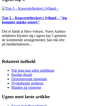
Top 5 – Koncertefteråret i Jylland – "jeg
kommer måske senere"
Det er hårdt at blive voksen. Vores Aarhus-
redaktion klynker sig i ugens top 5 gennem
de kommende arrangementer, han må ofre
på familiefaderens
...
Relateret indhold
Når man kan uden publikum
Rastløs thrash
Deprimerende tungetale
Nyskabende genbrug
Maiden på vingerne
Ugens mest læste artikler
Sover metalhovederne?