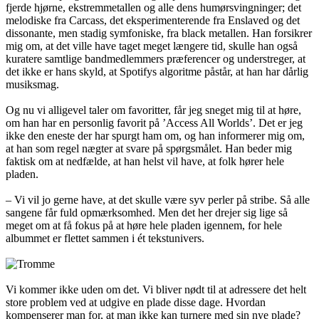
fjerde hjørne, ekstremmetallen og alle dens humørsvingninger; det
melodiske fra Carcass, det eksperimenterende fra Enslaved og det
dissonante, men stadig symfoniske, fra black metallen. Han forsikrer
mig om, at det ville have taget meget længere tid, skulle han også
kuratere samtlige bandmedlemmers præferencer og understreger, at
det ikke er hans skyld, at Spotifys algoritme påstår, at han har dårlig
musiksmag.
Og nu vi alligevel taler om favoritter, får jeg sneget mig til at høre,
om han har en personlig favorit på ’Access All Worlds’. Det er jeg
ikke den eneste der har spurgt ham om, og han informerer mig om,
at han som regel nægter at svare på spørgsmålet. Han beder mig
faktisk om at nedfælde, at han helst vil have, at folk hører hele
pladen.
– Vi vil jo gerne have, at det skulle være syv perler på stribe. Så alle
sangene får fuld opmærksomhed. Men det her drejer sig lige så
meget om at få fokus på at høre hele pladen igennem, for hele
albummet er flettet sammen i ét tekstunivers.
Vi kommer ikke uden om det. Vi bliver nødt til at adressere det helt
store problem ved at udgive en plade disse dage. Hvordan
kompenserer man for, at man ikke kan turnere med sin nye plade?