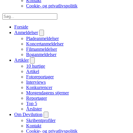
Kontakt
Cookie- og privatlivspolitik
Forside
Anmeldelser
Pladeanmeldelser
Koncertanmeldelser
Filmanmeldelser
Boganmeldelser
Artikler
10 hurtige
Artikel
Fotoreportager
Interviews
Konkurrencer
Morgendagens stjerner
Reportager
Top 5
Årslister
Om Devilution
Skribentprofiler
Kontakt
Cookie- og privatlivspolitik