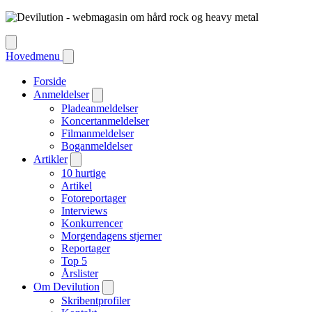
Hovedmenu
Forside
Anmeldelser
Pladeanmeldelser
Koncertanmeldelser
Filmanmeldelser
Boganmeldelser
Artikler
10 hurtige
Artikel
Fotoreportager
Interviews
Konkurrencer
Morgendagens stjerner
Reportager
Top 5
Årslister
Om Devilution
Skribentprofiler