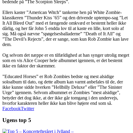
bedende på ”The Scorpion Sleeps”.
Ellers kaster ”American Witch” tankerne hen på White Zombie-
klassikeren ”Thunder Kiss ’65” og den drivende uptempo-sag ”Let
It All Bleed Out” med et fængende omkvæd er bestemt heller ikke
dårlig, og her får John 5 endda lov til at kaste en lille, kort solo af
sig. Må også nævne ”spøgelsesballaderne” ”Death of It All” og
”The Devil’s Rejects”, der er sange, som kun Rob Zombie kan lave
dem.
Og selvom det næppe er en tilfældighed at han synger utrolig meget
som en vis Alice Cooper hele albummet igennem, er det bestemt
ikke en faktor der skæmmer.
”Educated Horses” er Rob Zombies bedste og mest alsidige
soloalbum til dato, og dette album kan varmt anbefales til de, der
ikke kunne sidde hverken ”Hellbilly Deluxe” eller ”The Sinister
Urge” igennem. Selvom albummet er Zombies ”mest alsidige”,
betyder det dog ikke, at der ikke går tomgang i den undervejs,
hvorfor karakteren heller ikke kan blive højere end som så.
Facebook
Twitter
Ugens top 5