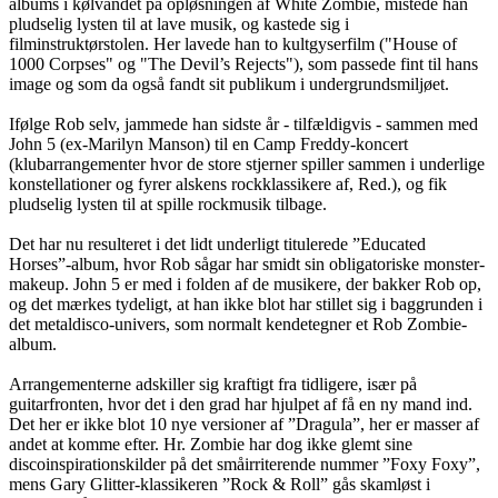
albums i kølvandet på opløsningen af White Zombie, mistede han
pludselig lysten til at lave musik, og kastede sig i
filminstruktørstolen. Her lavede han to kultgyserfilm ("House of
1000 Corpses" og "The Devil’s Rejects"), som passede fint til hans
image og som da også fandt sit publikum i undergrundsmiljøet.
Ifølge Rob selv, jammede han sidste år - tilfældigvis - sammen med
John 5 (ex-Marilyn Manson) til en Camp Freddy-koncert
(klubarrangementer hvor de store stjerner spiller sammen i underlige
konstellationer og fyrer alskens rockklassikere af, Red.), og fik
pludselig lysten til at spille rockmusik tilbage.
Det har nu resulteret i det lidt underligt titulerede ”Educated
Horses”-album, hvor Rob sågar har smidt sin obligatoriske monster-
makeup. John 5 er med i folden af de musikere, der bakker Rob op,
og det mærkes tydeligt, at han ikke blot har stillet sig i baggrunden i
det metaldisco-univers, som normalt kendetegner et Rob Zombie-
album.
Arrangementerne adskiller sig kraftigt fra tidligere, især på
guitarfronten, hvor det i den grad har hjulpet af få en ny mand ind.
Det her er ikke blot 10 nye versioner af ”Dragula”, her er masser af
andet at komme efter. Hr. Zombie har dog ikke glemt sine
discoinspirationskilder på det småirriterende nummer ”Foxy Foxy”,
mens Gary Glitter-klassikeren ”Rock & Roll” gås skamløst i