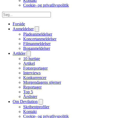
Kontakt
Cookie- og privatlivspolitik
Forside
Anmeldelser
Pladeanmeldelser
Koncertanmeldelser
Filmanmeldelser
Boganmeldelser
Artikler
10 hurtige
Artikel
Fotoreportager
Interviews
Konkurrencer
Morgendagens stjerner
Reportager
Top 5
Årslister
Om Devilution
Skribentprofiler
Kontakt
Cookie- og privatlivspolitik