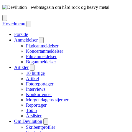
Hovedmenu
Forside
Anmeldelser
Pladeanmeldelser
Koncertanmeldelser
Filmanmeldelser
Boganmeldelser
Artikler
10 hurtige
Artikel
Fotoreportager
Interviews
Konkurrencer
Morgendagens stjerner
Reportager
Top 5
Årslister
Om Devilution
Skribentprofiler