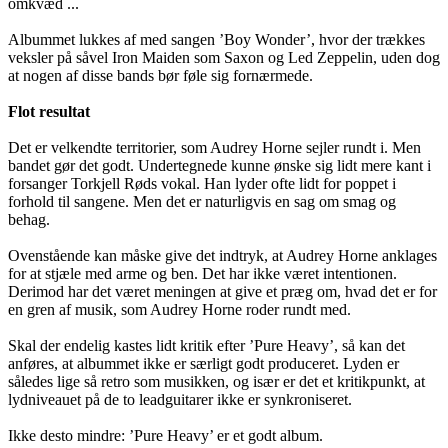
omkvæd ...
Albummet lukkes af med sangen ’Boy Wonder’, hvor der trækkes
veksler på såvel Iron Maiden som Saxon og Led Zeppelin, uden dog
at nogen af disse bands bør føle sig fornærmede.
Flot resultat
Det er velkendte territorier, som Audrey Horne sejler rundt i. Men
bandet gør det godt. Undertegnede kunne ønske sig lidt mere kant i
forsanger Torkjell Røds vokal. Han lyder ofte lidt for poppet i
forhold til sangene. Men det er naturligvis en sag om smag og
behag.
Ovenstående kan måske give det indtryk, at Audrey Horne anklages
for at stjæle med arme og ben. Det har ikke været intentionen.
Derimod har det været meningen at give et præg om, hvad det er for
en gren af musik, som Audrey Horne roder rundt med.
Skal der endelig kastes lidt kritik efter ’Pure Heavy’, så kan det
anføres, at albummet ikke er særligt godt produceret. Lyden er
således lige så retro som musikken, og især er det et kritikpunkt, at
lydniveauet på de to leadguitarer ikke er synkroniseret.
Ikke desto mindre: ’Pure Heavy’ er et godt album.