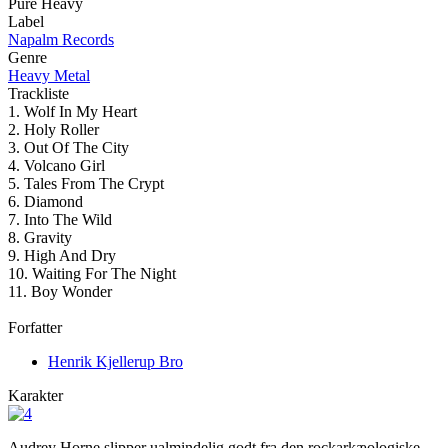
Pure Heavy
Label
Napalm Records
Genre
Heavy Metal
Trackliste
1. Wolf In My Heart
2. Holy Roller
3. Out Of The City
4. Volcano Girl
5. Tales From The Crypt
6. Diamond
7. Into The Wild
8. Gravity
9. High And Dry
10. Waiting For The Night
11. Boy Wonder
Forfatter
Henrik Kjellerup Bro
Karakter
Audrey Horne slipper ualmindelig godt fra den rockarkæologiske