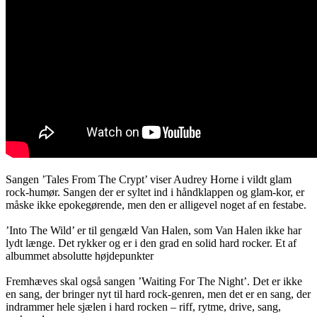
Sangen ’Tales From The Crypt’ viser Audrey Horne i vildt glam
rock-humør. Sangen der er syltet ind i håndklappen og glam-kor, er
måske ikke epokegørende, men den er alligevel noget af en festabe.
’Into The Wild’ er til gengæld Van Halen, som Van Halen ikke har
lydt længe. Det rykker og er i den grad en solid hard rocker. Et af
albummet absolutte højdepunkter
Fremhæves skal også sangen ’Waiting For The Night’. Det er ikke
en sang, der bringer nyt til hard rock-genren, men det er en sang, der
indrammer hele sjælen i hard rocken – riff, rytme, drive, sang,