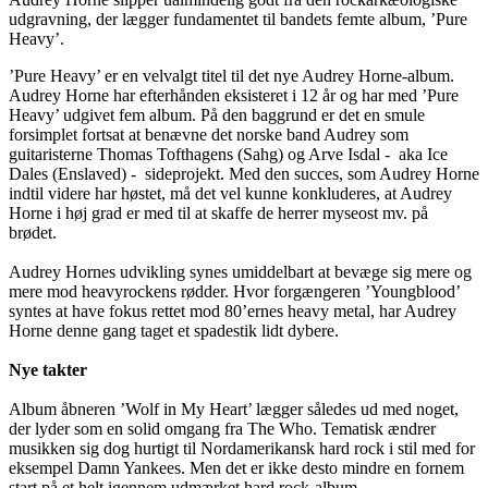
udgravning, der lægger fundamentet til bandets femte album, ’Pure
Heavy’.
’Pure Heavy’ er en velvalgt titel til det nye Audrey Horne-album.
Audrey Horne har efterhånden eksisteret i 12 år og har med ’Pure
Heavy’ udgivet fem album. På den baggrund er det en smule
forsimplet fortsat at benævne det norske band Audrey som
guitaristerne Thomas Tofthagens (Sahg) og Arve Isdal - aka Ice
Dales (Enslaved) - sideprojekt. Med den succes, som Audrey Horne
indtil videre har høstet, må det vel kunne konkluderes, at Audrey
Horne i høj grad er med til at skaffe de herrer myseost mv. på
brødet.
Audrey Hornes udvikling synes umiddelbart at bevæge sig mere og
mere mod heavyrockens rødder. Hvor forgængeren ’Youngblood’
syntes at have fokus rettet mod 80’ernes heavy metal, har Audrey
Horne denne gang taget et spadestik lidt dybere.
Nye takter
Album åbneren ’Wolf in My Heart’ lægger således ud med noget,
der lyder som en solid omgang fra The Who. Tematisk ændrer
musikken sig dog hurtigt til Nordamerikansk hard rock i stil med for
eksempel Damn Yankees. Men det er ikke desto mindre en fornem
start på et helt igennem udmærket hard rock-album.