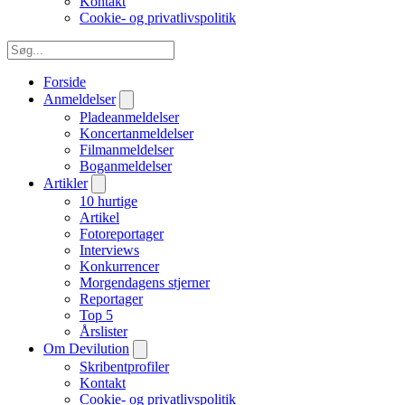
Kontakt
Cookie- og privatlivspolitik
Forside
Anmeldelser
Pladeanmeldelser
Koncertanmeldelser
Filmanmeldelser
Boganmeldelser
Artikler
10 hurtige
Artikel
Fotoreportager
Interviews
Konkurrencer
Morgendagens stjerner
Reportager
Top 5
Årslister
Om Devilution
Skribentprofiler
Kontakt
Cookie- og privatlivspolitik