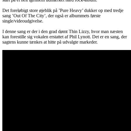
Det foreløbigt store øjeblik på ’Pure Heavy’ dukker op med tredje
sang ’Out Of The City’, der også er albummets første
single/videoudgivelse.
I denne sang er der i den grad dømt Thin Lizzy, hvor man næsten
kan forestille sig vokalen erstattet af Phil Lynott. Det er en sang, der
sagtens kunne tænkes at hitte på udvalgte markeder.