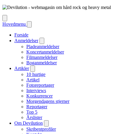
Hovedmenu
Forside
Anmeldelser
Pladeanmeldelser
Koncertanmeldelser
Filmanmeldelser
Boganmeldelser
Artikler
10 hurtige
Artikel
Fotoreportager
Interviews
Konkurrencer
Morgendagens stjerner
Reportager
Top 5
Årslister
Om Devilution
Skribentprofiler