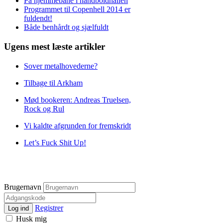
På hjemmebane i håndboldhallen
Programmet til Copenhell 2014 er
fuldendt!
Både benhårdt og sjælfuldt
Ugens mest læste artikler
Sover metalhovederne?
Tilbage til Arkham
Mød bookeren: Andreas Truelsen,
Rock og Rul
Vi kaldte afgrunden for fremskridt
Let’s Fuck Shit Up!
Brugernavn
Registrer
Log ind
Husk mig