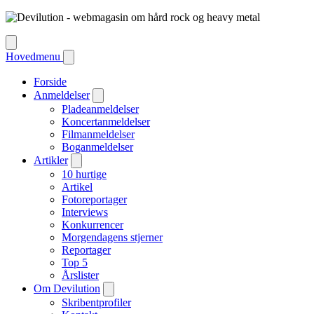
Hovedmenu
Forside
Anmeldelser
Pladeanmeldelser
Koncertanmeldelser
Filmanmeldelser
Boganmeldelser
Artikler
10 hurtige
Artikel
Fotoreportager
Interviews
Konkurrencer
Morgendagens stjerner
Reportager
Top 5
Årslister
Om Devilution
Skribentprofiler