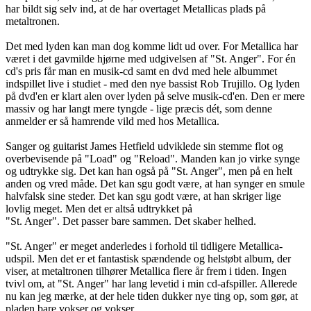
har bildt sig selv ind, at de har overtaget Metallicas plads på
metaltronen.
Det med lyden kan man dog komme lidt ud over. For Metallica har
været i det gavmilde hjørne med udgivelsen af "St. Anger". For én
cd's pris får man en musik-cd samt en dvd med hele albummet
indspillet live i studiet - med den nye bassist Rob Trujillo. Og lyden
på dvd'en er klart alen over lyden på selve musik-cd'en. Den er mere
massiv og har langt mere tyngde - lige præcis dét, som denne
anmelder er så hamrende vild med hos Metallica.
Sanger og guitarist James Hetfield udviklede sin stemme flot og
overbevisende på "Load" og "Reload". Manden kan jo virke synge
og udtrykke sig. Det kan han også på "St. Anger", men på en helt
anden og vred måde. Det kan sgu godt være, at han synger en smule
halvfalsk sine steder. Det kan sgu godt være, at han skriger lige
lovlig meget. Men det er altså udtrykket på
"St. Anger". Det passer bare sammen. Det skaber helhed.
"St. Anger" er meget anderledes i forhold til tidligere Metallica-
udspil. Men det er et fantastisk spændende og helstøbt album, der
viser, at metaltronen tilhører Metallica flere år frem i tiden. Ingen
tvivl om, at "St. Anger" har lang levetid i min cd-afspiller. Allerede
nu kan jeg mærke, at der hele tiden dukker nye ting op, som gør, at
pladen bare vokser og vokser.