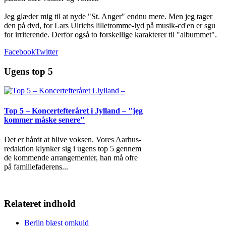
Jeg glæder mig til at nyde "St. Anger" endnu mere. Men jeg tager
den på dvd, for Lars Ulrichs lilletromme-lyd på musik-cd'en er sgu
for irriterende. Derfor også to forskellige karakterer til "albummet".
Facebook
Twitter
Ugens top 5
Top 5 – Koncertefteråret i Jylland – "jeg
kommer måske senere"
Det er hårdt at blive voksen. Vores Aarhus-
redaktion klynker sig i ugens top 5 gennem
de kommende arrangementer, han må ofre
på familiefaderens
...
Relateret indhold
Berlin blæst omkuld