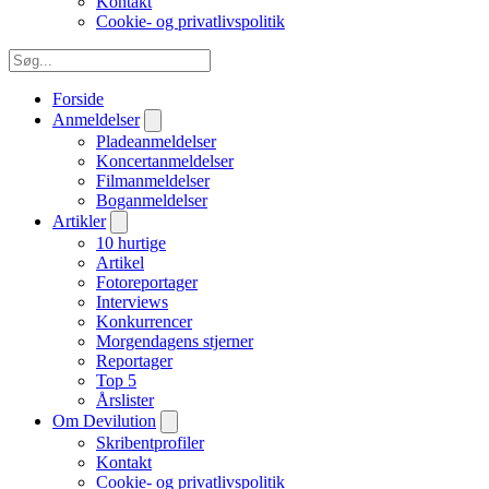
Kontakt
Cookie- og privatlivspolitik
Forside
Anmeldelser
Pladeanmeldelser
Koncertanmeldelser
Filmanmeldelser
Boganmeldelser
Artikler
10 hurtige
Artikel
Fotoreportager
Interviews
Konkurrencer
Morgendagens stjerner
Reportager
Top 5
Årslister
Om Devilution
Skribentprofiler
Kontakt
Cookie- og privatlivspolitik