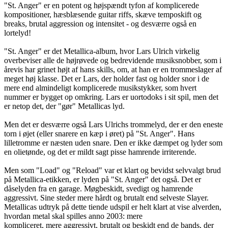
"St. Anger" er en potent og højspændt tyfon af komplicerede
kompositioner, hæsblæsende guitar riffs, skæve temposkift og
breaks, brutal aggression og intensitet - og desværre også en
lortelyd!
"St. Anger" er det Metallica-album, hvor Lars Ulrich virkelig
overbeviser alle de højrøvede og bedrevidende musiksnobber, som i
årevis har grinet højt af hans skills, om, at han er en trommeslager af
meget høj klasse. Det er Lars, der holder fast og holder snor i de
mere end almindeligt komplicerede musikstykker, som hvert
nummer er bygget op omkring. Lars er uortodoks i sit spil, men det
er netop det, der "gør" Metallicas lyd.
Men det er desværre også Lars Ulrichs trommelyd, der er den eneste
torn i øjet (eller snarere en kæp i øret) på "St. Anger". Hans
lilletromme er næsten uden snare. Den er ikke dæmpet og lyder som
en olietønde, og det er mildt sagt pisse hamrende irriterende.
Men som "Load" og "Reload" var et klart og bevidst selvvalgt brud
på Metallica-etikken, er lyden på "St. Anger" det også. Det er
dåselyden fra en garage. Møgbeskidt, svedigt og hamrende
aggressivt. Sine steder mere hårdt og brutalt end selveste Slayer.
Metallicas udtryk på dette tiende udspil er helt klart at vise alverden,
hvordan metal skal spilles anno 2003: mere
kompliceret, mere aggressivt, brutalt og beskidt end de bands, der