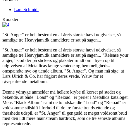
Lars Schmidt
Karakter
"St. Anger" er helt bestemt en af årets største hævi udgivelser, så
samtlige tre Heavyjam.dk anmeldere er sat på sagen...
"St. Anger" er helt bestemt en af årets største hævi udgivelser, så
samtlige tre Heavyjam.dk anmeldere er sat på sagen... "Release your
anger," stod der på stickers og plakater rundt om i byen op til
udgivelsen af Metallicas længe ventede og hemmeligheds-
omspændte nye og tiende album, "St. Anger". Og man må sige, at
Lars Ulrich & Co. har frigjort deres vrede. Wauv for et
røvsparkende metalbum.
Denne ydmyge anmelder må hellere krybe til korset på stedet og
bekende, at både "Load" og "Reload" er perler i Metallica-kataloget.
Mens "Black Album" samt de to udskældte "Load" og "Reload" er
voldsomme stilskift i forhold til de tre første trendsættende og
thrashede udspil, er "St. Anger" til gengæld et meget voldsomt brud
med den lidt mere mainstream hardrock, som de tre seneste albums
repræsenterede.