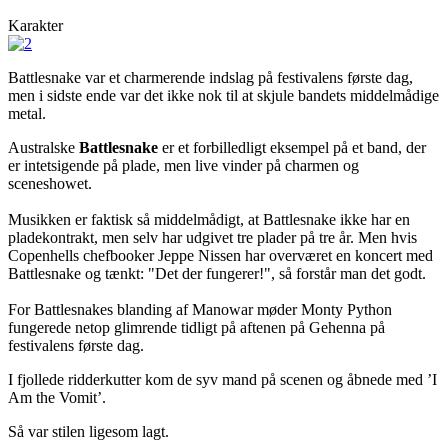
Karakter
Battlesnake var et charmerende indslag på festivalens første dag,
men i sidste ende var det ikke nok til at skjule bandets middelmådige
metal.
Australske
Battlesnake
er et forbilledligt eksempel på et band, der
er intetsigende på plade, men live vinder på charmen og
sceneshowet.
Musikken er faktisk så middelmådigt, at Battlesnake ikke har en
pladekontrakt, men selv har udgivet tre plader på tre år. Men hvis
Copenhells chefbooker Jeppe Nissen har overværet en koncert med
Battlesnake og tænkt: "Det der fungerer!", så forstår man det godt.
For Battlesnakes blanding af Manowar møder Monty Python
fungerede netop glimrende tidligt på aftenen på Gehenna på
festivalens første dag.
I fjollede ridderkutter kom de syv mand på scenen og åbnede med ’I
Am the Vomit’.
Så var stilen ligesom lagt.