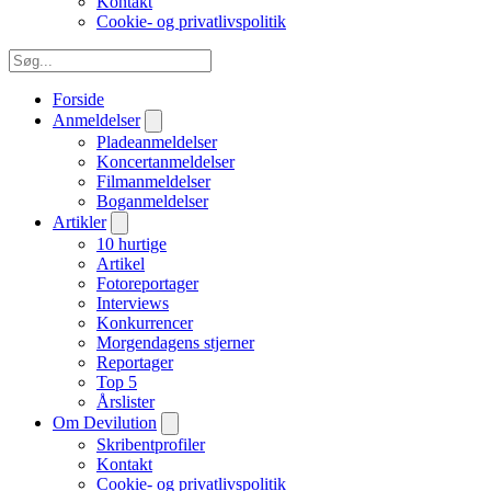
Kontakt
Cookie- og privatlivspolitik
Forside
Anmeldelser
Pladeanmeldelser
Koncertanmeldelser
Filmanmeldelser
Boganmeldelser
Artikler
10 hurtige
Artikel
Fotoreportager
Interviews
Konkurrencer
Morgendagens stjerner
Reportager
Top 5
Årslister
Om Devilution
Skribentprofiler
Kontakt
Cookie- og privatlivspolitik