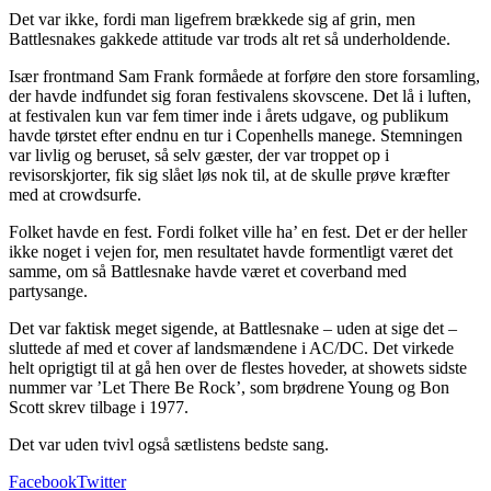
Det var ikke, fordi man ligefrem brækkede sig af grin, men
Battlesnakes gakkede attitude var trods alt ret så underholdende.
Især frontmand Sam Frank formåede at forføre den store forsamling,
der havde indfundet sig foran festivalens skovscene. Det lå i luften,
at festivalen kun var fem timer inde i årets udgave, og publikum
havde tørstet efter endnu en tur i Copenhells manege. Stemningen
var livlig og beruset, så selv gæster, der var troppet op i
revisorskjorter, fik sig slået løs nok til, at de skulle prøve kræfter
med at crowdsurfe.
Folket havde en fest. Fordi folket ville ha’ en fest. Det er der heller
ikke noget i vejen for, men resultatet havde formentligt været det
samme, om så Battlesnake havde været et coverband med
partysange.
Det var faktisk meget sigende, at Battlesnake – uden at sige det –
sluttede af med et cover af landsmændene i AC/DC. Det virkede
helt oprigtigt til at gå hen over de flestes hoveder, at showets sidste
nummer var ’Let There Be Rock’, som brødrene Young og Bon
Scott skrev tilbage i 1977.
Det var uden tvivl også sætlistens bedste sang.
Facebook
Twitter