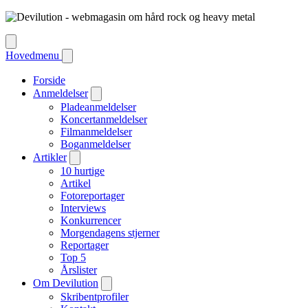
Hovedmenu
Forside
Anmeldelser
Pladeanmeldelser
Koncertanmeldelser
Filmanmeldelser
Boganmeldelser
Artikler
10 hurtige
Artikel
Fotoreportager
Interviews
Konkurrencer
Morgendagens stjerner
Reportager
Top 5
Årslister
Om Devilution
Skribentprofiler