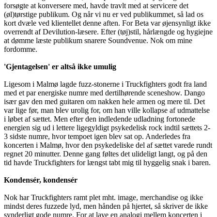
forsøgte at konversere med, havde travlt med at servicere det
(øl)tørstige publikum. Og når vi nu er ved publikummet, så lad os
kort dvæle ved klientellet denne aften. For Beta var øjensynligt ikke
overrendt af Devilution-læsere. Efter (tøj)stil, hårlængde og hygiejne
at dømme læste publikum snarere Soundvenue. Nok om mine
fordomme.
'Gjentagelsen' er altså ikke umulig
Ligesom i Malmø lagde fuzz-stonerne i Truckfighters godt fra land
med et par energiske numre med dertilhørende sceneshow. Dango
især gav den med guitaren om nakken hele armen og mere til. Det
var lige før, man blev urolig for, om han ville kollapse af udmattelse
i løbet af sættet. Men efter den indledende udladning fortonede
energien sig ud i lettere ligegyldigt psykedelisk rock indtil sættets 2-
3 sidste numre, hvor tempoet igen blev sat op. Anderledes fra
koncerten i Malmø, hvor den psykedeliske del af sættet varede rundt
regnet 20 minutter. Denne gang føltes det ulideligt langt, og på den
tid havde Truckfighters for længst tabt mig til hyggelig snak i baren.
Kondensér, kondensér
Nok har Truckfighters ramt plet mht. image, merchandise og ikke
mindst deres fuzzede lyd, men hånden på hjertet, så skriver de ikke
synderligt gode numre. For at lave en analogi mellem koncerten i