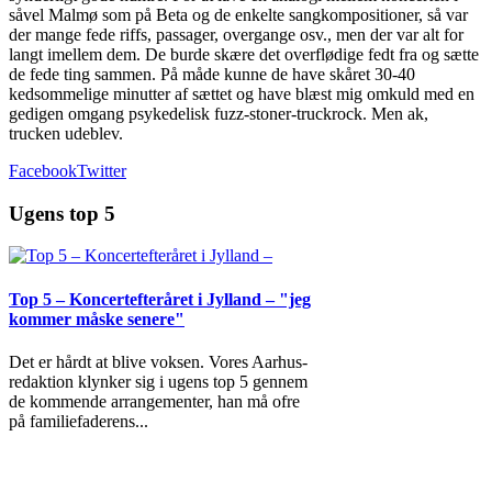
såvel Malmø som på Beta og de enkelte sangkompositioner, så var
der mange fede riffs, passager, overgange osv., men der var alt for
langt imellem dem. De burde skære det overflødige fedt fra og sætte
de fede ting sammen. På måde kunne de have skåret 30-40
kedsommelige minutter af sættet og have blæst mig omkuld med en
gedigen omgang psykedelisk fuzz-stoner-truckrock. Men ak,
trucken udeblev.
Facebook
Twitter
Ugens top 5
Top 5 – Koncertefteråret i Jylland – "jeg
kommer måske senere"
Det er hårdt at blive voksen. Vores Aarhus-
redaktion klynker sig i ugens top 5 gennem
de kommende arrangementer, han må ofre
på familiefaderens
...