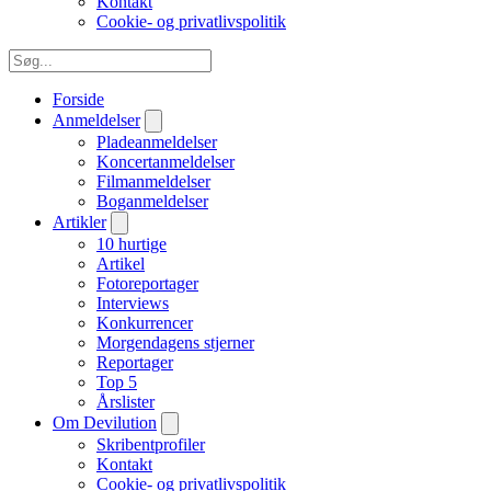
Kontakt
Cookie- og privatlivspolitik
Forside
Anmeldelser
Pladeanmeldelser
Koncertanmeldelser
Filmanmeldelser
Boganmeldelser
Artikler
10 hurtige
Artikel
Fotoreportager
Interviews
Konkurrencer
Morgendagens stjerner
Reportager
Top 5
Årslister
Om Devilution
Skribentprofiler
Kontakt
Cookie- og privatlivspolitik