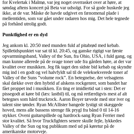
for Kvelertak i Malmø, var jeg noget overrasket over at høre, at
søndag aftens koncert på Beta var udsolgt. For så gode huskede jeg
ikke, at de var. Måske de havde udgivet en fænomenal plade i
mellemtiden, som var gået under radaren hos mig. Det hele tegnede
på forhånd utrolig godt.
Punktlighed er en dyd
Jeg ankom kl. 20:50 med munden fuld af pitabrød med kebab.
Spilletidspunktet var sat til kl. 20:45, og ganske rigtigt var første
opvarmningsband, Valley of the Sun, fra Ohio, USA, i fuld gang, og
man kunne allerede på de svage toner ude fra gården høre, at der var
kvalitet over musikken. Jeg fik taget den sidste bid kebab og skyndte
mig ind i en godt og vel halvfyldt sal til de veleksekverede toner af
Valley of the Suns ”volume rock”. En betegnelse, der velsagtens
skal dække over den hybrid af alskens rockgenrer, som bandet har
fået proppet ind i musikken. En ting er imidlertid sat i sten: Det er
pissegodt at køre bil (læs: lastbil) til, og må retfærdigvis mest af alt
betegnes som hård truckrock. Aaron Boyer tævede med stor iver og
talent sine tønder. Ryan McAllister bangede lystigt sit skæggede
hoved, mens alle bassens strenge fik prygl fra bånd 0 til 14-16
stykker. Oveni guitarspillede og hardrock-sang Ryan Ferrier med
stor kvalitet. Så hvor Truckfighters senere skulle fejle, lykkedes
Valley of the Sun og tog publikum med ud på køretur på de
amerikanske motorveje.