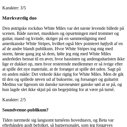
Karakter: 3/5
Mærkværdig duo
Den østrigske rockduo White Miles var det næste levende billede på
scenen. Både navnet, musikken og opsætningen med trommer og
guitar, mand og kvinde, skriger på en sammenligning med
amerikanske White Stripes, hvilket også blev pointeret højlydt af en
af de andre blandt publikum. Hvor White Stripes tog mig med
storm, første gang jeg så dem, følte jeg mig med White Miles
anderledes hensat til en øver, hvor bassisten og andenguitaristen ikke
lige er dukket op, men hvor resterende medlemmer er så ivrige efter
at spille det nye materiale, at de forsøger at spille det uden. Sagt på
en anden måde: Det virkede ikke rigtig for White Miles. Men de gik
til den og spillede røven ud af bukserne, og forsanger og guitarist
Medina var ligesom sin danske navnesøster ganske sød at se på, og
hun lagde slet ikke skjul på sin begejstring for at være på turné.
Karakter: 2/5
Soundvenue-publikum?
Tiden nærmede sig langsomt turnéens hovednavn, og Beta var
efterhånden godt befolket, så barpersonalet, som jeg forgæves