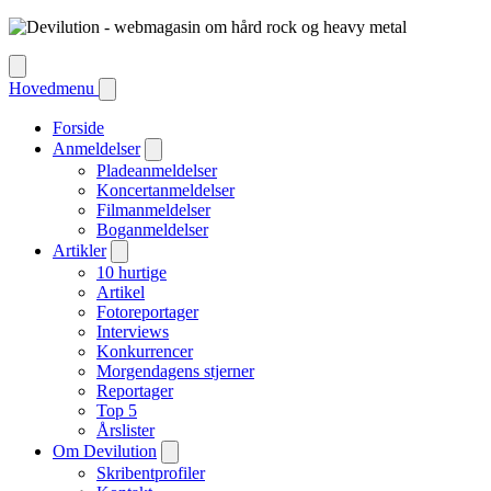
Hovedmenu
Forside
Anmeldelser
Pladeanmeldelser
Koncertanmeldelser
Filmanmeldelser
Boganmeldelser
Artikler
10 hurtige
Artikel
Fotoreportager
Interviews
Konkurrencer
Morgendagens stjerner
Reportager
Top 5
Årslister
Om Devilution
Skribentprofiler