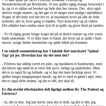
Wonderfestiwall på Bornholm. Vi har spillet rigtig mange koncerter i
år, og vi er sådan set booket op hele den her sæson. Der skal også
skrives nogle numre, og det gør vi så meget som muligt i øjeblikket.
Noget af det fede ved det her er, at musikken lever på alle de fede
nyheder ,der er, hver gang vi mødes. Nye koncerter og så videre.
Det afføder bare endnu mere lyst til at spille og giver blod på tanden.
- Vi vil rigtig gerne bruge noget tid på at skrive numre og vise vores
fulde potentiale. Vi er ikke bare et band, der lever på at spille i bare
maver, synge falske harmonier og spille hårdt på trommer.
I en enkelt sammenhæng har I faktisk fået mærkatet ’Spinal
Tap’ på jer. Hvordan har du det med det?
- Förtress har aldrig været en joke, og musikken er bundseriøs, men
det bliver sgu nødt til at være lidt sjovt, farligt og anderledes. Men
det er jo også fis og ballade, og vi har det bare fucking sjovt. Vi
spiller meget imagepræget musik, og det er med et glimt i øjet, men
det er også dybt seriøst, og det er dét, der skal til.
Er din øvetid efterhånden delt ligeligt mellem By The Patient og
Förtress?
- Ja, det er den. Jeg har travlt, men det er fedt, og det er dét, jeg