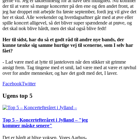
gerne vil. Jeg er taknemmelig for at have den mulighed. Nu kommer
der til at være så mange koncerter på den ene og den andet front, at
jeg har droppet mit arbejde fra første september, fordi jeg vil give det
her et skud. Alle weekender og hverdagsaftner går med at øve eller
spille koncert alligevel, så det bliver super spændende at prøve, og
det skal nok blive hårdt, men det skal også blive fedt!
Her til sidst, har du så et godt råd til andre nye bands, der
kunne tænke sig samme hurtige vej til scenerne, som I selv har
fået?
- Lad være med at lytte til janteloven når den stikker sit grimme
ansigt frem. Tag tingene med et smil, lad være med at være et røvhul
over for andre mennesker, og hav det godt med det, I laver.
Facebook
Twitter
Ugens top 5
Top 5 – Koncertefteråret i Jylland – "jeg
kommer måske senere"
Det er hårdt at blive voksen. Vores Aarhus-