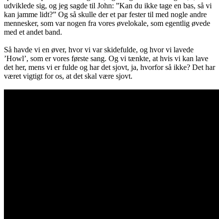
udviklede sig, og jeg sagde til John: ”Kan du ikke tage en bas, så vi
kan jamme lidt?” Og så skulle der et par fester til med nogle andre
mennesker, som var nogen fra vores øvelokale, som egentlig øvede
med et andet band.
Så havde vi en øver, hvor vi var skidefulde, og hvor vi lavede
’Howl’, som er vores første sang. Og vi tænkte, at hvis vi kan lave
det her, mens vi er fulde og har det sjovt, ja, hvorfor så ikke? Det har
været vigtigt for os, at det skal være sjovt.