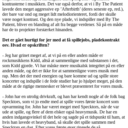
kontrasterne i musikken. Det var også derfor, at vi i By The Patient
lavede den meget aggressive ep ’Afterbirth’ (deres seneste ep, red.),
der bare var ond og meget lidt melodiorienteret, fordi der skulle
være noget kontrast. Og den nye plade, vi indspiller med By The
Patient, bliver en blanding af alt fra begge verdener. Så på en måde
har de to projekter forstærket hinanden.
Det er gået hurtigt for jer med at få spillejobs, pladekontrakt
osv. Hvad er opskriften?
- Jeg har grinet meget af, at vi på en eller anden måde er
rockmusikkens Kidd, altså at sammenligne med substansen i det,
som Kidd gjorde. Vi har måske mere musikalsk integritet på en eller
anden måde, og det er ikke for at sammenligne vores musik med
rap. Men det der med energien og bare komme ud og spille store
koncerter og indspille i de fede studier har jo hjulpet meget, på den
måde at de rigtige mennesker er blevet præsenteret for vores musik.
- John har en utrolig drivkraft, og han har kendt nogle af de folk bag
Specktors, som vi jo endte med at spille vores første koncert som
opvarmning for. John har været meget med Specktors, når de var
ude at spille, og flere af dem elsker også heavymusik. De har en
anden indgangsvinkel til det hele og sagde på et tidspunkt til ham, at
hvis han lavede et heavyband, så skulle det spille sammen med
Specktors en dag. Efter vores første øver ringede de så ...