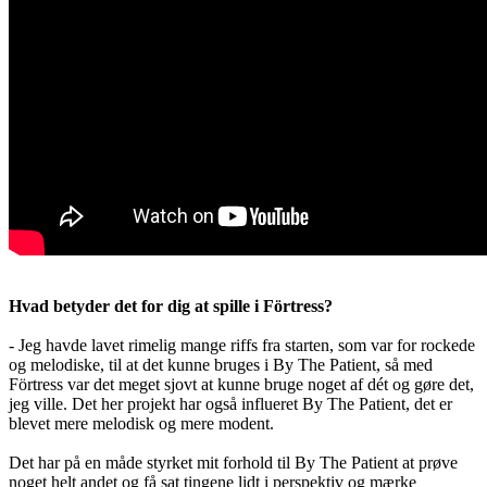
Hvad betyder det for dig at spille i Förtress?
- Jeg havde lavet rimelig mange riffs fra starten, som var for rockede
og melodiske, til at det kunne bruges i By The Patient, så med
Förtress var det meget sjovt at kunne bruge noget af dét og gøre det,
jeg ville. Det her projekt har også influeret By The Patient, det er
blevet mere melodisk og mere modent.
Det har på en måde styrket mit forhold til By The Patient at prøve
noget helt andet og få sat tingene lidt i perspektiv og mærke