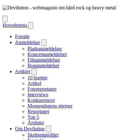
Hovedmenu
Forside
Anmeldelser
Pladeanmeldelser
Koncertanmeldelser
Filmanmeldelser
Boganmeldelser
Artikler
10 hurtige
Artikel
Fotoreportager
Interviews
Konkurrencer
Morgendagens stjerner
Reportager
Top 5
Årslister
Om Devilution
Skribentprofiler