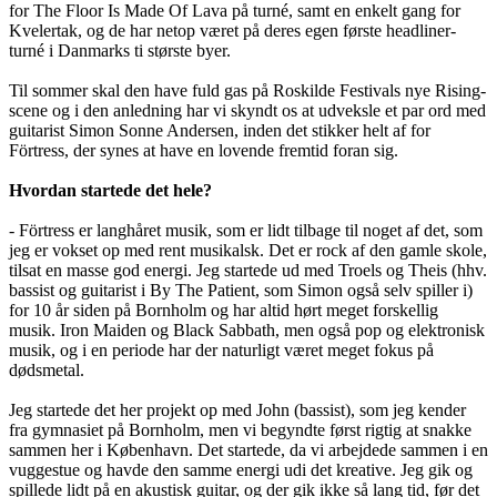
for The Floor Is Made Of Lava på turné, samt en enkelt gang for
Kvelertak, og de har netop været på deres egen første headliner-
turné i Danmarks ti største byer.
Til sommer skal den have fuld gas på Roskilde Festivals nye Rising-
scene og i den anledning har vi skyndt os at udveksle et par ord med
guitarist Simon Sonne Andersen, inden det stikker helt af for
Förtress, der synes at have en lovende fremtid foran sig.
Hvordan startede det hele?
- Förtress er langhåret musik, som er lidt tilbage til noget af det, som
jeg er vokset op med rent musikalsk. Det er rock af den gamle skole,
tilsat en masse god energi. Jeg startede ud med Troels og Theis (hhv.
bassist og guitarist i By The Patient, som Simon også selv spiller i)
for 10 år siden på Bornholm og har altid hørt meget forskellig
musik. Iron Maiden og Black Sabbath, men også pop og elektronisk
musik, og i en periode har der naturligt været meget fokus på
dødsmetal.
Jeg startede det her projekt op med John (bassist), som jeg kender
fra gymnasiet på Bornholm, men vi begyndte først rigtig at snakke
sammen her i København. Det startede, da vi arbejdede sammen i en
vuggestue og havde den samme energi udi det kreative. Jeg gik og
spillede lidt på en akustisk guitar, og der gik ikke så lang tid, før det