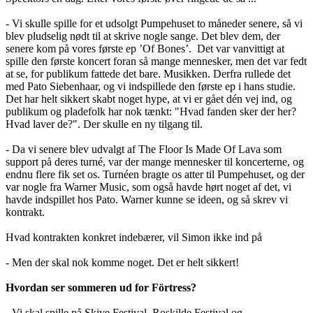
- Vi skulle spille for et udsolgt Pumpehuset to måneder senere, så vi
blev pludselig nødt til at skrive nogle sange. Det blev dem, der
senere kom på vores første ep ’Of Bones’. Det var vanvittigt at
spille den første koncert foran så mange mennesker, men det var fedt
at se, for publikum fattede det bare. Musikken. Derfra rullede det
med Pato Siebenhaar, og vi indspillede den første ep i hans studie.
Det har helt sikkert skabt noget hype, at vi er gået dén vej ind, og
publikum og pladefolk har nok tænkt: "Hvad fanden sker der her?
Hvad laver de?". Der skulle en ny tilgang til.
- Da vi senere blev udvalgt af The Floor Is Made Of Lava som
support på deres turné, var der mange mennesker til koncerterne, og
endnu flere fik set os. Turnéen bragte os atter til Pumpehuset, og der
var nogle fra Warner Music, som også havde hørt noget af det, vi
havde indspillet hos Pato. Warner kunne se ideen, og så skrev vi
kontrakt.
Hvad kontrakten konkret indebærer, vil Simon ikke ind på
- Men der skal nok komme noget. Det er helt sikkert!
Hvordan ser sommeren ud for Förtress?
- Vi skal spille på Skive Festival, Roskilde Festival og