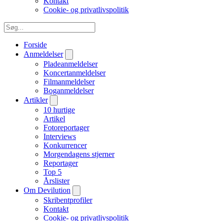
Kontakt
Cookie- og privatlivspolitik
Forside
Anmeldelser
Pladeanmeldelser
Koncertanmeldelser
Filmanmeldelser
Boganmeldelser
Artikler
10 hurtige
Artikel
Fotoreportager
Interviews
Konkurrencer
Morgendagens stjerner
Reportager
Top 5
Årslister
Om Devilution
Skribentprofiler
Kontakt
Cookie- og privatlivspolitik