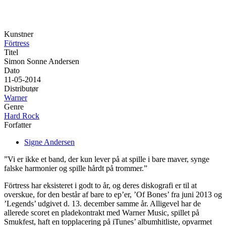
Kunstner
Förtress
Titel
Simon Sonne Andersen
Dato
11-05-2014
Distributør
Warner
Genre
Hard Rock
Forfatter
Signe Andersen
”Vi er ikke et band, der kun lever på at spille i bare maver, synge
falske harmonier og spille hårdt på trommer.”
Förtress har eksisteret i godt to år, og deres diskografi er til at
overskue, for den består af bare to ep’er, ’Of Bones’ fra juni 2013 og
’Legends’ udgivet d. 13. december samme år. Alligevel har de
allerede scoret en pladekontrakt med Warner Music, spillet på
Smukfest, haft en topplacering på iTunes’ albumhitliste, opvarmet