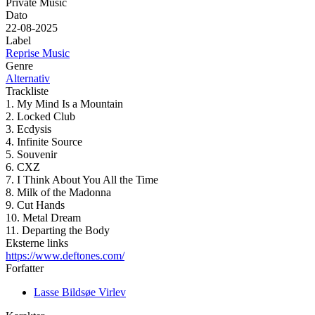
Private Music
Dato
22-08-2025
Label
Reprise Music
Genre
Alternativ
Trackliste
1. My Mind Is a Mountain
2. Locked Club
3. Ecdysis
4. Infinite Source
5. Souvenir
6. CXZ
7. I Think About You All the Time
8. Milk of the Madonna
9. Cut Hands
10. Metal Dream
11. Departing the Body
Eksterne links
https://www.deftones.com/
Forfatter
Lasse Bildsøe Virlev