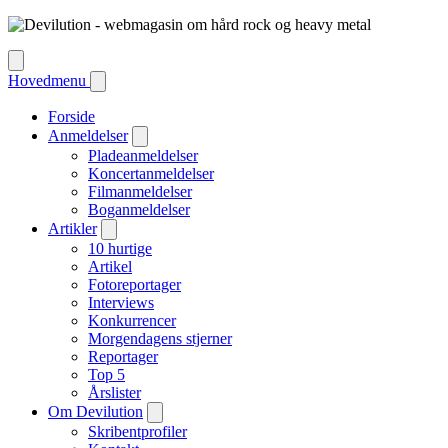
Hovedmenu
Forside
Anmeldelser
Pladeanmeldelser
Koncertanmeldelser
Filmanmeldelser
Boganmeldelser
Artikler
10 hurtige
Artikel
Fotoreportager
Interviews
Konkurrencer
Morgendagens stjerner
Reportager
Top 5
Årslister
Om Devilution
Skribentprofiler