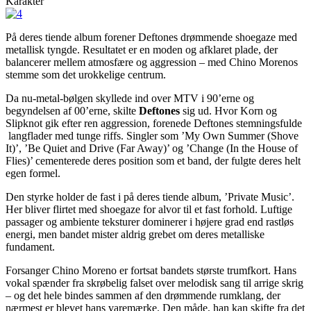
Karakter
På deres tiende album forener Deftones drømmende shoegaze med
metallisk tyngde. Resultatet er en moden og afklaret plade, der
balancerer mellem atmosfære og aggression – med Chino Morenos
stemme som det urokkelige centrum.
Da nu-metal-bølgen skyllede ind over MTV i 90’erne og
begyndelsen af 00’erne, skilte
Deftones
sig ud. Hvor Korn og
Slipknot gik efter ren aggression, forenede Deftones stemningsfulde
langflader med tunge riffs. Singler som ’My Own Summer (Shove
It)’, ’Be Quiet and Drive (Far Away)’ og ’Change (In the House of
Flies)’ cementerede deres position som et band, der fulgte deres helt
egen formel.
Den styrke holder de fast i på deres tiende album, ’Private Music’.
Her bliver flirtet med shoegaze for alvor til et fast forhold. Luftige
passager og ambiente teksturer dominerer i højere grad end rastløs
energi, men bandet mister aldrig grebet om deres metalliske
fundament.
Forsanger Chino Moreno er fortsat bandets største trumfkort. Hans
vokal spænder fra skrøbelig falset over melodisk sang til arrige skrig
– og det hele bindes sammen af den drømmende rumklang, der
nærmest er blevet hans varemærke. Den måde, han kan skifte fra det