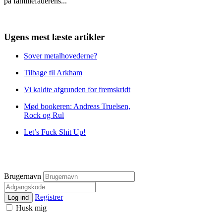
på familiefaderens
...
Ugens mest læste artikler
Sover metalhovederne?
Tilbage til Arkham
Vi kaldte afgrunden for fremskridt
Mød bookeren: Andreas Truelsen,
Rock og Rul
Let’s Fuck Shit Up!
Brugernavn
Registrer
Log ind
Husk mig