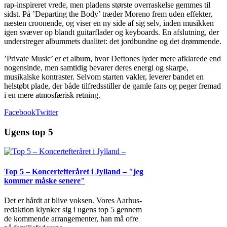
rap-inspireret vrede, men pladens største overraskelse gemmes til
sidst. På ’Departing the Body’ træder Moreno frem uden effekter,
næsten croonende, og viser en ny side af sig selv, inden musikken
igen svæver op blandt guitarflader og keyboards. En afslutning, der
understreger albummets dualitet: det jordbundne og det drømmende.
’Private Music’ er et album, hvor Deftones lyder mere afklarede end
nogensinde, men samtidig bevarer deres energi og skarpe,
musikalske kontraster. Selvom starten vakler, leverer bandet en
helstøbt plade, der både tilfredsstiller de gamle fans og peger fremad
i en mere atmosfærisk retning.
Facebook
Twitter
Ugens top 5
Top 5 – Koncertefteråret i Jylland – "jeg
kommer måske senere"
Det er hårdt at blive voksen. Vores Aarhus-
redaktion klynker sig i ugens top 5 gennem
de kommende arrangementer, han må ofre