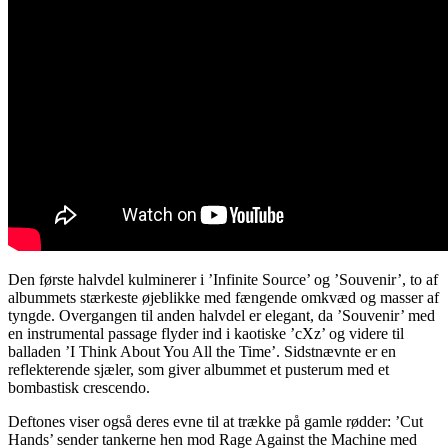
Den første halvdel kulminerer i ’Infinite Source’ og ’Souvenir’, to af
albummets stærkeste øjeblikke med fængende omkvæd og masser af
tyngde. Overgangen til anden halvdel er elegant, da ’Souvenir’ med
en instrumental passage flyder ind i kaotiske ’cXz’ og videre til
balladen ’I Think About You All the Time’. Sidstnævnte er en
reflekterende sjæler, som giver albummet et pusterum med et
bombastisk crescendo.
Deftones viser også deres evne til at trække på gamle rødder: ’Cut
Hands’ sender tankerne hen mod Rage Against the Machine med