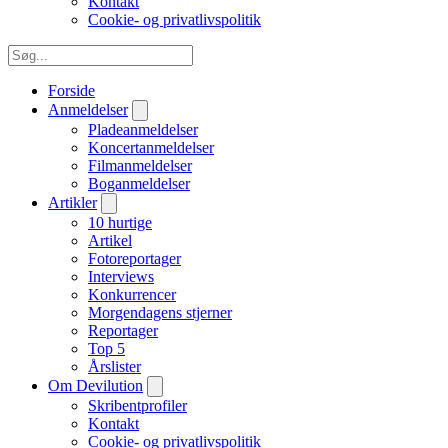
Kontakt
Cookie- og privatlivspolitik
Forside
Anmeldelser
Pladeanmeldelser
Koncertanmeldelser
Filmanmeldelser
Boganmeldelser
Artikler
10 hurtige
Artikel
Fotoreportager
Interviews
Konkurrencer
Morgendagens stjerner
Reportager
Top 5
Årslister
Om Devilution
Skribentprofiler
Kontakt
Cookie- og privatlivspolitik