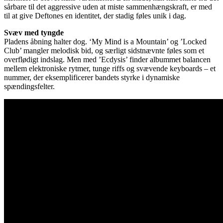
sårbare til det aggressive uden at miste sammenhængskraft, er med
til at give Deftones en identitet, der stadig føles unik i dag.
Svæv med tyngde
Pladens åbning halter dog. ‘My Mind is a Mountain’ og ’Locked
Club’ mangler melodisk bid, og særligt sidstnævnte føles som et
overflødigt indslag. Men med ’Ecdysis’ finder albummet balancen
mellem elektroniske rytmer, tunge riffs og svævende keyboards – et
nummer, der eksemplificerer bandets styrke i dynamiske
spændingsfelter.