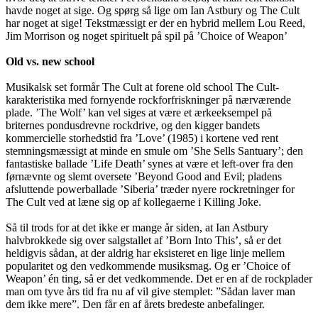
havde noget at sige. Og spørg så lige om Ian Astbury og The Cult
har noget at sige! Tekstmæssigt er der en hybrid mellem Lou Reed,
Jim Morrison og noget spirituelt på spil på ’Choice of Weapon’
Old vs. new school
Musikalsk set formår The Cult at forene old school The Cult-
karakteristika med fornyende rockforfriskninger på nærværende
plade. ’The Wolf’ kan vel siges at være et ærkeeksempel på
briternes pondusdrevne rockdrive, og den kigger bandets
kommercielle storhedstid fra ’Love’ (1985) i kortene ved rent
stemningsmæssigt at minde en smule om ’She Sells Santuary’; den
fantastiske ballade ’Life Death’ synes at være et left-over fra den
førnævnte og slemt oversete ’Beyond Good and Evil; pladens
afsluttende powerballade ’Siberia’ træder nyere rockretninger for
The Cult ved at læne sig op af kollegaerne i Killing Joke.
Så til trods for at det ikke er mange år siden, at Ian Astbury
halvbrokkede sig over salgstallet af ’Born Into This’, så er det
heldigvis sådan, at der aldrig har eksisteret en lige linje mellem
popularitet og den vedkommende musiksmag. Og er ’Choice of
Weapon’ én ting, så er det vedkommende. Det er en af de rockplader
man om tyve års tid fra nu af vil give stemplet: ”Sådan laver man
dem ikke mere”. Den får en af årets bredeste anbefalinger.