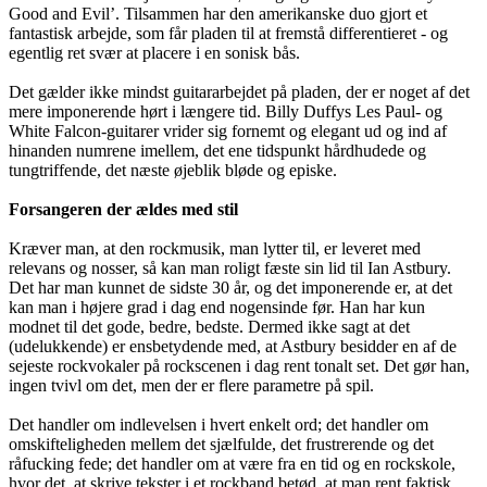
Good and Evil’. Tilsammen har den amerikanske duo gjort et
fantastisk arbejde, som får pladen til at fremstå differentieret - og
egentlig ret svær at placere i en sonisk bås.
Det gælder ikke mindst guitararbejdet på pladen, der er noget af det
mere imponerende hørt i længere tid. Billy Duffys Les Paul- og
White Falcon-guitarer vrider sig fornemt og elegant ud og ind af
hinanden numrene imellem, det ene tidspunkt hårdhudede og
tungtriffende, det næste øjeblik bløde og episke.
Forsangeren der ældes med stil
Kræver man, at den rockmusik, man lytter til, er leveret med
relevans og nosser, så kan man roligt fæste sin lid til Ian Astbury.
Det har man kunnet de sidste 30 år, og det imponerende er, at det
kan man i højere grad i dag end nogensinde før. Han har kun
modnet til det gode, bedre, bedste. Dermed ikke sagt at det
(udelukkende) er ensbetydende med, at Astbury besidder en af de
sejeste rockvokaler på rockscenen i dag rent tonalt set. Det gør han,
ingen tvivl om det, men der er flere parametre på spil.
Det handler om indlevelsen i hvert enkelt ord; det handler om
omskifteligheden mellem det sjælfulde, det frustrerende og det
råfucking fede; det handler om at være fra en tid og en rockskole,
hvor det, at skrive tekster i et rockband betød, at man rent faktisk