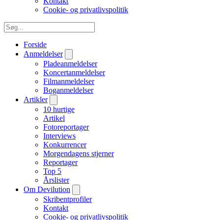
Kontakt
Cookie- og privatlivspolitik
Forside
Anmeldelser
Pladeanmeldelser
Koncertanmeldelser
Filmanmeldelser
Boganmeldelser
Artikler
10 hurtige
Artikel
Fotoreportager
Interviews
Konkurrencer
Morgendagens stjerner
Reportager
Top 5
Årslister
Om Devilution
Skribentprofiler
Kontakt
Cookie- og privatlivspolitik