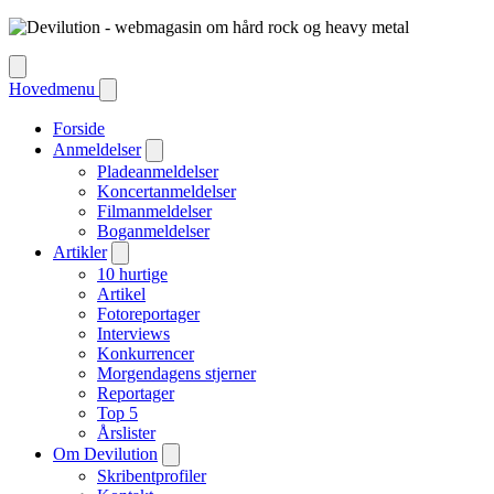
Hovedmenu
Forside
Anmeldelser
Pladeanmeldelser
Koncertanmeldelser
Filmanmeldelser
Boganmeldelser
Artikler
10 hurtige
Artikel
Fotoreportager
Interviews
Konkurrencer
Morgendagens stjerner
Reportager
Top 5
Årslister
Om Devilution
Skribentprofiler