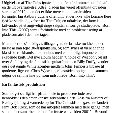
Udgivelsen af The Cults første album i fem år kommer som lidt af
en dejlig overraskelse. Altså, pladen har været offentliggjort siden
starten af 2012, men det er ikke mere end et par år siden, at
forsanger Ian Astbury udtalte offentligt, at der ikke ville komme flere
fysiske studieudgivelser fra The Cult; en udtalelse, der kom i
kølvandet på et angiveligt ringe salgstal af forrige studieplade, ’Born
Into This’ (2007) samt i forbindelse med en problematisering af
pladeformatet i det hele taget.
Men nu er de så heldigvis tilbage igen, de britiske rockhelte, der
næste år kan fejre 30-årsjubilæum, og som synes at være et af de
klassiske rockbands, der modnes med en naturlig, imponerende,
skabende kraft. Det nye album hedder ’Choice of Weapon’, og ud
over Astbury og det fantastiske guitarfænomen Billy Duffy, vender
også det gamle White Zombie-medlem John Tempesta tilbage til
tønderne, ligesom Chris Wyse tager bastråden op igen – tilsammen
udgør de samme line-up, som indspillede ’Born Into This’.
En fantastisk produktion
Som noget særligt har pladen hele to producere inde over,
henholdsvis den amerikanske ørkenrotte Chris Goss fra Masters of
Reality (der også varmede op for The Cult sidst de gæstede landet)
samt Bob Rock, som de har arbejdet sammen med flere gange, men
som de her samarbejder med for første gang siden 2001's ’Beyond