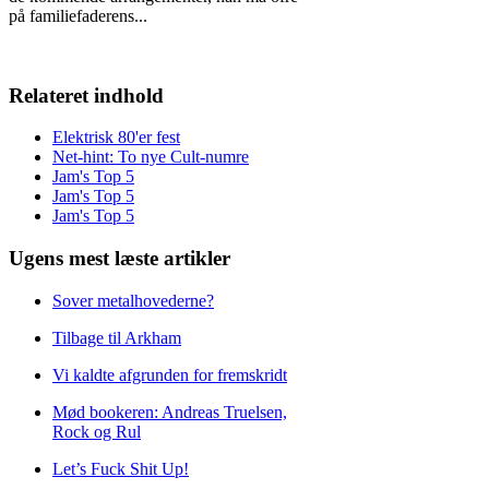
på familiefaderens
...
Relateret indhold
Elektrisk 80'er fest
Net-hint: To nye Cult-numre
Jam's Top 5
Jam's Top 5
Jam's Top 5
Ugens mest læste artikler
Sover metalhovederne?
Tilbage til Arkham
Vi kaldte afgrunden for fremskridt
Mød bookeren: Andreas Truelsen,
Rock og Rul
Let’s Fuck Shit Up!