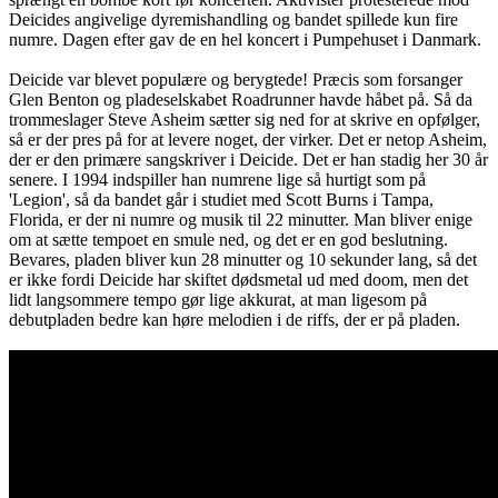
Deicides angivelige dyremishandling og bandet spillede kun fire
numre. Dagen efter gav de en hel koncert i Pumpehuset i Danmark.
Deicide var blevet populære og berygtede! Præcis som forsanger
Glen Benton og pladeselskabet Roadrunner havde håbet på. Så da
trommeslager Steve Asheim sætter sig ned for at skrive en opfølger,
så er der pres på for at levere noget, der virker. Det er netop Asheim,
der er den primære sangskriver i Deicide. Det er han stadig her 30 år
senere. I 1994 indspiller han numrene lige så hurtigt som på
'Legion', så da bandet går i studiet med Scott Burns i Tampa,
Florida, er der ni numre og musik til 22 minutter. Man bliver enige
om at sætte tempoet en smule ned, og det er en god beslutning.
Bevares, pladen bliver kun 28 minutter og 10 sekunder lang, så det
er ikke fordi Deicide har skiftet dødsmetal ud med doom, men det
lidt langsommere tempo gør lige akkurat, at man ligesom på
debutpladen bedre kan høre melodien i de riffs, der er på pladen.