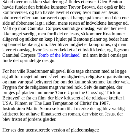
Så ud over musikken skal der også findes et cover. Glen Benton
havde fundet den britiske kunstner Trevor Brown, der også er lidt
kontroversiel, og han havde lavet et cover, hvor man ser Jesus
obduceret efter han har været oppe at hænge på korset med den ene
side af ribbenene lagt i siden, mens resten af indvoldene hænger ud.
Målt op mod Cannibal Corpses samtidige omslag, var det her reelt
ikke noget særligt, men fordi det er Jesus, så kommer Roadrunner
alligevel og stikker en kæp i hjulet på Bentons planer og beder ham
og bandet tænke sig om. Der bliver indgået et kompromis, og man
laver et omslag, hvor Jesus er dækket af et hvidt klæde, og, ligesom
Cannibal Corpses '
Tomb of the Mutilated
', må man inde i omslaget
finde det oprindelige design.
For her ville Roadrunner alligevel ikke tage chancen med at lægge
sig alt for meget ud med såvel myndigheder, religiøse organisationer,
og man var også bekymret for, om det kunne skræmme kunder væk.
Frygten for de religiøses magt var reel nok. Selv de samples, der
bruges på pladen i numrene 'Once Upon the Cross' og 'Trick or
Betrayed' er fra en film, der blev kritiseret af de religiøse kræfter i
USA. Filmen er 'The Last Temptation of Christ' fra 1987.
Instruktøren Martin Scorsese kom til at mærke det og blev vældig
kritiseret for at have filmatiseret en roman, der viste en Jesus, der
blev fristet af jordens glæder.
Her ses den ucensurerede version af pladeomslaget: