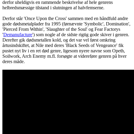
derfor uheldigvis en rammende beskrivelse af hele genrens
helbredsmæssige tilstand i slutningen af halvfemserne.
Derfor står 'Once Upon the Cross' sammen med en håndfuld andre
gode dødsmetalplader fra 1995 (førnævnte 'Symbolic', Domination',
'Pierced From Within', 'Slaughter of the Soul' og Fear Factorys
'
Demanufacture
') som nogle af de sidste rigtig gode skiver i genren.
Derefter gik dødsmetallen kold, og det var vel først omkring
årtusindskiftet, at Nile med deres 'Black Seeds of Vengeance' fik
pustet nyt liv i en ret død genre, ligesom nyere navne som Opeth,
Soilwork, Arch Enemy m.fl. forsøgte at videreføre genren på hver
deres måde.