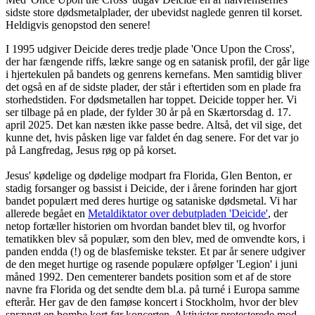
sidste store dødsmetalplader, der ubevidst naglede genren til korset.
Heldigvis genopstod den senere!
I 1995 udgiver Deicide deres tredje plade 'Once Upon the Cross',
der har fængende riffs, lækre sange og en satanisk profil, der går lige
i hjertekulen på bandets og genrens kernefans. Men samtidig bliver
det også en af de sidste plader, der står i eftertiden som en plade fra
storhedstiden. For dødsmetallen har toppet. Deicide topper her. Vi
ser tilbage på en plade, der fylder 30 år på en Skærtorsdag d. 17.
april 2025. Det kan næsten ikke passe bedre. Altså, det vil sige, det
kunne det, hvis påsken lige var faldet én dag senere. For det var jo
på Langfredag, Jesus røg op på korset.
Jesus' kødelige og dødelige modpart fra Florida, Glen Benton, er
stadig forsanger og bassist i Deicide, der i årene forinden har gjort
bandet populært med deres hurtige og sataniske dødsmetal. Vi har
allerede begået en
Metaldiktator over debutpladen 'Deicide'
, der
netop fortæller historien om hvordan bandet blev til, og hvorfor
tematikken blev så populær, som den blev, med de omvendte kors, i
panden endda (!) og de blasfemiske tekster. Et par år senere udgiver
de den meget hurtige og rasende populære opfølger 'Legion' i juni
måned 1992. Den cementerer bandets position som et af de store
navne fra Florida og det sendte dem bl.a. på turné i Europa samme
efterår. Her gav de den famøse koncert i Stockholm, hvor der blev
sprængt en bombe kort før koncerten. Aktivister protesterede mod