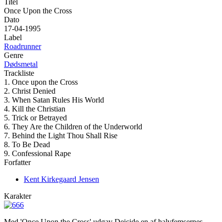
Titel
Once Upon the Cross
Dato
17-04-1995
Label
Roadrunner
Genre
Dødsmetal
Trackliste
1. Once upon the Cross
2. Christ Denied
3. When Satan Rules His World
4. Kill the Christian
5. Trick or Betrayed
6. They Are the Children of the Underworld
7. Behind the Light Thou Shall Rise
8. To Be Dead
9. Confessional Rape
Forfatter
Kent Kirkegaard Jensen
Karakter
Med 'Once Upon the Cross' udgav Deicide en af halvfemsernes