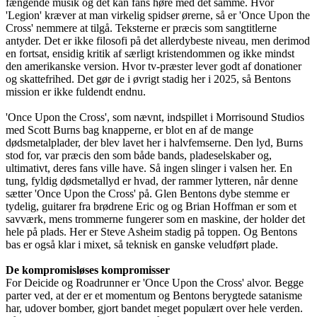
fængende musik og det kan fans høre med det samme. Hvor
'Legion' kræver at man virkelig spidser ørerne, så er 'Once Upon the
Cross' nemmere at tilgå. Teksterne er præcis som sangtitlerne
antyder. Det er ikke filosofi på det allerdybeste niveau, men derimod
en fortsat, ensidig kritik af særligt kristendommen og ikke mindst
den amerikanske version. Hvor tv-præster lever godt af donationer
og skattefrihed. Det gør de i øvrigt stadig her i 2025, så Bentons
mission er ikke fuldendt endnu.
'Once Upon the Cross', som nævnt, indspillet i Morrisound Studios
med Scott Burns bag knapperne, er blot en af de mange
dødsmetalplader, der blev lavet her i halvfemserne. Den lyd, Burns
stod for, var præcis den som både bands, pladeselskaber og,
ultimativt, deres fans ville have. Så ingen slinger i valsen her. En
tung, fyldig dødsmetallyd er hvad, der rammer lytteren, når denne
sætter 'Once Upon the Cross' på. Glen Bentons dybe stemme er
tydelig, guitarer fra brødrene Eric og og Brian Hoffman er som et
savværk, mens trommerne fungerer som en maskine, der holder det
hele på plads. Her er Steve Asheim stadig på toppen. Og Bentons
bas er også klar i mixet, så teknisk en ganske veludført plade.
De kompromisløses kompromisser
For Deicide og Roadrunner er 'Once Upon the Cross' alvor. Begge
parter ved, at der er et momentum og Bentons berygtede satanisme
har, udover bomber, gjort bandet meget populært over hele verden.