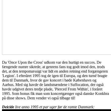
Da 'Once Upon the Cross' udkom var den hurtigt en succes. De
fængende numre sikrede, at genrens fans tog godt imod den, trods
det, at den tempomæssigt var lidt en anden retning end forgængeren
'Legion'. I efteråret 1995 tog de igen til Europa, og den turné bragte
dem til Danmark, hvor de gav koncert i bøde København og
Aarhus. Med sig havde de landsmændene i Suffocation, der også
havde udgivet deres tredje plade, 'Pierced From Within', i foråret
1995. Som bonus fik man som koncertgænger også danske Konkhra
på disse shows. Dem vender vi også tilbage til!
Deicide
live anno 1995 et par uger før de ramte Danmark: