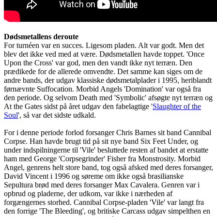
Dødsmetallens deroute
For turnéen var en succes. Ligesom pladen. Alt var godt. Men det
blev det ikke ved med at være. Dødsmetallen havde toppet. 'Once
Upon the Cross' var god, men den vandt ikke nyt terræn. Den
prædikede for de allerede omvendte. Det samme kan siges om de
andre bands, der udgav klassiske dødsmetalplader i 1995, heriblandt
førnævnte Suffocation. Morbid Angels 'Domination' var også fra
den periode. Og selvom Death med 'Symbolic' afsøgte nyt terræn og
At the Gates sidst på året udgav den fabelagtige '
Slaughter of the
Soul
', så var det sidste udkald.
For i denne periode forlod forsanger Chris Barnes sit band Cannibal
Corpse. Han havde brugt tid på sit nye band Six Feet Under, og
under indspilningerne til 'Vile' besluttede resten af bandet at erstatte
ham med George 'Corpsegrinder' Fisher fra Monstrosity. Morbid
Angel, genrens helt store band, tog også afsked med deres forsanger,
David Vincent i 1996 og søreme om ikke også brasilianske
Sepultura brød med deres forsanger Max Cavalera. Genren var i
opbrud og pladerne, der udkom, var ikke i nærheden af
forgængernes storhed. Cannibal Corpse-pladen 'Vile' var langt fra
den forrige 'The Bleeding', og britiske Carcass udgav simpelthen en