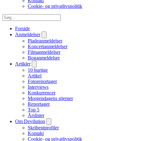
Kontakt
Cookie- og privatlivspolitik
Forside
Anmeldelser
Pladeanmeldelser
Koncertanmeldelser
Filmanmeldelser
Boganmeldelser
Artikler
10 hurtige
Artikel
Fotoreportager
Interviews
Konkurrencer
Morgendagens stjerner
Reportager
Top 5
Årslister
Om Devilution
Skribentprofiler
Kontakt
Cookie- og privatlivspolitik