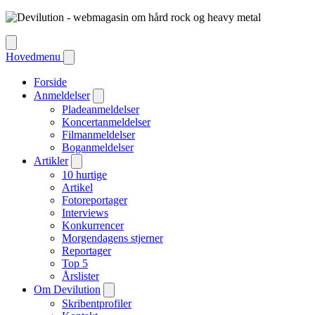
Hovedmenu
Forside
Anmeldelser
Pladeanmeldelser
Koncertanmeldelser
Filmanmeldelser
Boganmeldelser
Artikler
10 hurtige
Artikel
Fotoreportager
Interviews
Konkurrencer
Morgendagens stjerner
Reportager
Top 5
Årslister
Om Devilution
Skribentprofiler