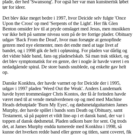
plade, der hed 'Swansong'. For også her var man kunstnerisk løbet
tør for ideer.
Det blev ikke meget bedre i 1997, hvor Deicide selv fulgte 'Once
Upon the Cross' op med 'Serpents of the Light'. Her fik Glen
Benton omsider lov til at pryde omslaget med Jesus, men musikken
var ikke helt på samme niveau som på de tre forrige plader. Obituary
udgav 'Back From the Dead', hvor man forsøgte at genopfinde
genren med nye elementer, men det endte med at tage livet af
bandet, og i 1998 gik de helt i opløsning. For pladen var dårlig og
det vidste både band, fans og pladeselskab. Så man trak stikket, og
det blev symptomatisk for en genre, der i nogle år havde været i en
nedadgående spiral. De store bands snublede, og enkelte gav helt
op.
Danske Konkhra, der havde varmet op for Deicide der i 1995,
udgav i 1997 pladen 'Weed Out the Weak'. Anders Lundemark
havde hyret trommeslager Chris Kontos, der få år forinden havde
været med til at vende metalverdenen op og med med Machine
Heads debutplade 'Burn My Eyes', og dødsmetalguitaristen James
Murphy, der havde spillet i bands som Death og Obituary, samt
Testament, så på papiret et vildt line-up i et dansk band, der var i
toppen af dansk dødsmetal. Pladen udkom bare for sent. Og trods
det, at James Murphy endda turnerede med Konkhra i 1998, så
kunne det hverken redde band eller genre og titlen, samt coveret, fik