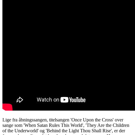
Lige fra åbningssangen, titelsangen 'Once Upon the Cross' over
sange som 'When Satan Rules This World', 'They Are the Children
of the Underworld' og 'Behind the Light Thou Shall Rise', er der