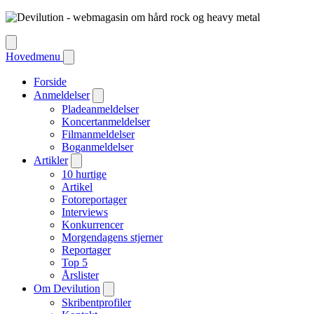
Hovedmenu
Forside
Anmeldelser
Pladeanmeldelser
Koncertanmeldelser
Filmanmeldelser
Boganmeldelser
Artikler
10 hurtige
Artikel
Fotoreportager
Interviews
Konkurrencer
Morgendagens stjerner
Reportager
Top 5
Årslister
Om Devilution
Skribentprofiler