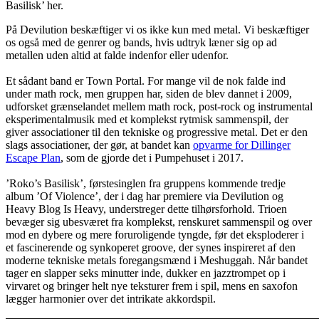
Basilisk’ her.
På Devilution beskæftiger vi os ikke kun med metal. Vi beskæftiger
os også med de genrer og bands, hvis udtryk læner sig op ad
metallen uden altid at falde indenfor eller udenfor.
Et sådant band er Town Portal. For mange vil de nok falde ind
under math rock, men gruppen har, siden de blev dannet i 2009,
udforsket grænselandet mellem math rock, post-rock og instrumental
eksperimentalmusik med et komplekst rytmisk sammenspil, der
giver associationer til den tekniske og progressive metal. Det er den
slags associationer, der gør, at bandet kan
opvarme for Dillinger
Escape Plan
, som de gjorde det i Pumpehuset i 2017.
’Roko’s Basilisk’, førstesinglen fra gruppens kommende tredje
album ’Of Violence’, der i dag har premiere via Devilution og
Heavy Blog Is Heavy, understreger dette tilhørsforhold. Trioen
bevæger sig ubesværet fra komplekst, renskuret sammenspil og over
mod en dybere og mere foruroligende tyngde, før det eksploderer i
et fascinerende og synkoperet groove, der synes inspireret af den
moderne tekniske metals foregangsmænd i Meshuggah. Når bandet
tager en slapper seks minutter inde, dukker en jazztrompet op i
virvaret og bringer helt nye teksturer frem i spil, mens en saxofon
lægger harmonier over det intrikate akkordspil.