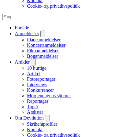
Kontakt
Cookie- og privatlivspolitik
Forside
Anmeldelser
Pladeanmeldelser
Koncertanmeldelser
Filmanmeldelser
Boganmeldelser
Artikler
10 hurtige
Artikel
Fotoreportager
Interviews
Konkurrencer
Morgendagens stjerner
Reportager
Top 5
Årslister
Om Devilution
Skribentprofiler
Kontakt
Cookie- og privatlivspolitik