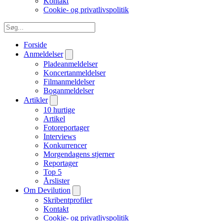
Kontakt
Cookie- og privatlivspolitik
Forside
Anmeldelser
Pladeanmeldelser
Koncertanmeldelser
Filmanmeldelser
Boganmeldelser
Artikler
10 hurtige
Artikel
Fotoreportager
Interviews
Konkurrencer
Morgendagens stjerner
Reportager
Top 5
Årslister
Om Devilution
Skribentprofiler
Kontakt
Cookie- og privatlivspolitik