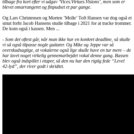
tilbage fra kort efter vi udgav ’Vices.Virtues.Visions’, men som er
blevet omarrangeret og finpudset et par gange.
Og Lars Christensen og Morten ’Molle’ Toft Hansen var dog også et
smut forbi Jacob Hansens studie tilbage i 2021 for at tracke trommer.
De kom også i kassen. Men ...
- Som det oftest går, når man ikke har en konkret deadline, så skulle
vi så også tilpasse nogle guitarer. Og Mike og Jeppe var så
overskudsagtige, at vokalerne også lige skulle have en tur mere – de
har lavet noget virkelig gennemarbejdet vokal denne gang. Bassen
blev også indspillet i etaper, så den nu har den rigtig fede “Level
42-lyd”, der river godt i skridtet.