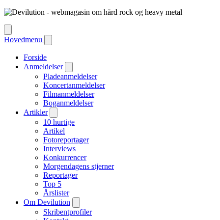
Hovedmenu
Forside
Anmeldelser
Pladeanmeldelser
Koncertanmeldelser
Filmanmeldelser
Boganmeldelser
Artikler
10 hurtige
Artikel
Fotoreportager
Interviews
Konkurrencer
Morgendagens stjerner
Reportager
Top 5
Årslister
Om Devilution
Skribentprofiler