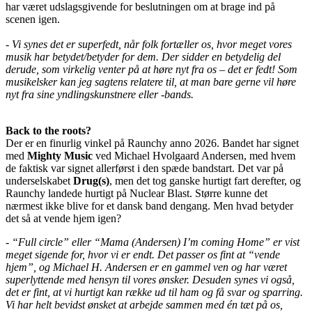
har været udslagsgivende for beslutningen om at brage ind på
scenen igen.
- Vi synes det er superfedt, når folk fortæller os, hvor meget vores
musik har betydet/betyder for dem. Der sidder en betydelig del
derude, som virkelig venter på at høre nyt fra os – det er fedt! Som
musikelsker kan jeg sagtens relatere til, at man bare gerne vil høre
nyt fra sine yndlingskunstnere eller -bands.
Back to the roots?
Der er en finurlig vinkel på Raunchy anno 2026. Bandet har signet
med
Mighty Music
ved Michael Hvolgaard Andersen, med hvem
de faktisk var signet allerførst i den spæde bandstart. Det var på
underselskabet
Drug(s)
, men det tog ganske hurtigt fart derefter, og
Raunchy landede hurtigt på Nuclear Blast. Større kunne det
nærmest ikke blive for et dansk band dengang. Men hvad betyder
det så at vende hjem igen?
- “Full circle” eller “Mama (Andersen) I’m coming Home” er vist
meget sigende for, hvor vi er endt. Det passer os fint at “vende
hjem”, og Michael H. Andersen er en gammel ven og har været
superlyttende med hensyn til vores ønsker. Desuden synes vi også,
det er fint, at vi hurtigt kan række ud til ham og få svar og sparring.
Vi har helt bevidst ønsket at arbejde sammen med én tæt på os,