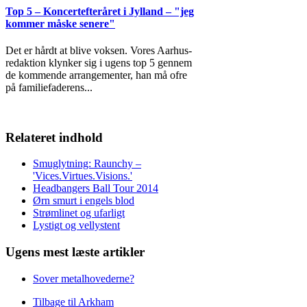
Top 5 – Koncertefteråret i Jylland – "jeg
kommer måske senere"
Det er hårdt at blive voksen. Vores Aarhus-
redaktion klynker sig i ugens top 5 gennem
de kommende arrangementer, han må ofre
på familiefaderens
...
Relateret indhold
Smuglytning: Raunchy –
'Vices.Virtues.Visions.'
Headbangers Ball Tour 2014
Ørn smurt i engels blod
Strømlinet og ufarligt
Lystigt og vellystent
Ugens mest læste artikler
Sover metalhovederne?
Tilbage til Arkham