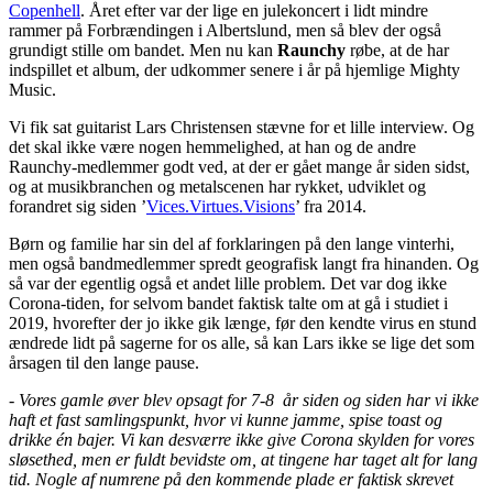
Copenhell
. Året efter var der lige en julekoncert i lidt mindre
rammer på Forbrændingen i Albertslund, men så blev der også
grundigt stille om bandet. Men nu kan
Raunchy
røbe, at de har
indspillet et album, der udkommer senere i år på hjemlige Mighty
Music.
Vi fik sat guitarist Lars Christensen stævne for et lille interview. Og
det skal ikke være nogen hemmelighed, at han og de andre
Raunchy-medlemmer godt ved, at der er gået mange år siden sidst,
og at musikbranchen og metalscenen har rykket, udviklet og
forandret sig siden ’
Vices.Virtues.Visions
’ fra 2014.
Børn og familie har sin del af forklaringen på den lange vinterhi,
men også bandmedlemmer spredt geografisk langt fra hinanden. Og
så var der egentlig også et andet lille problem. Det var dog ikke
Corona-tiden, for selvom bandet faktisk talte om at gå i studiet i
2019, hvorefter der jo ikke gik længe, før den kendte virus en stund
ændrede lidt på sagerne for os alle, så kan Lars ikke se lige det som
årsagen til den lange pause.
- Vores gamle øver blev opsagt for 7-8 år siden og siden har vi ikke
haft et fast samlingspunkt, hvor vi kunne jamme, spise toast og
drikke én bajer. Vi kan desværre ikke give Corona skylden for vores
sløsethed, men er fuldt bevidste om, at tingene har taget alt for lang
tid. Nogle af numrene på den kommende plade er faktisk skrevet