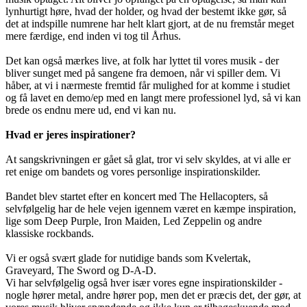
lynhurtigt høre, hvad der holder, og hvad der bestemt ikke gør, så
det at indspille numrene har helt klart gjort, at de nu fremstår meget
mere færdige, end inden vi tog til Århus.
Det kan også mærkes live, at folk har lyttet til vores musik - der
bliver sunget med på sangene fra demoen, når vi spiller dem. Vi
håber, at vi i nærmeste fremtid får mulighed for at komme i studiet
og få lavet en demo/ep med en langt mere professionel lyd, så vi kan
brede os endnu mere ud, end vi kan nu.
Hvad er jeres inspirationer?
At sangskrivningen er gået så glat, tror vi selv skyldes, at vi alle er
ret enige om bandets og vores personlige inspirationskilder.
Bandet blev startet efter en koncert med The Hellacopters, så
selvfølgelig har de hele vejen igennem været en kæmpe inspiration,
lige som Deep Purple, Iron Maiden, Led Zeppelin og andre
klassiske rockbands.
Vi er også svært glade for nutidige bands som Kvelertak,
Graveyard, The Sword og D-A-D.
Vi har selvfølgelig også hver især vores egne inspirationskilder -
nogle hører metal, andre hører pop, men det er præcis det, der gør, at