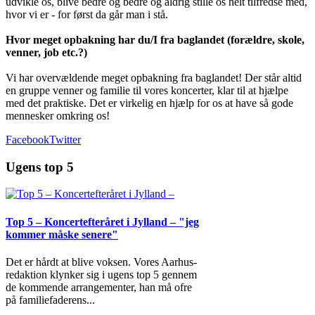
udvikle os, blive bedre og bedre og aldrig stille os helt tilfredse med,
hvor vi er - for først da går man i stå.
Hvor meget opbakning har du/I fra baglandet (forældre, skole,
venner, job etc.?)
Vi har overvældende meget opbakning fra baglandet! Der står altid
en gruppe venner og familie til vores koncerter, klar til at hjælpe
med det praktiske. Det er virkelig en hjælp for os at have så gode
mennesker omkring os!
Facebook
Twitter
Ugens top 5
Top 5 – Koncertefteråret i Jylland – "jeg
kommer måske senere"
Det er hårdt at blive voksen. Vores Aarhus-
redaktion klynker sig i ugens top 5 gennem
de kommende arrangementer, han må ofre
på familiefaderens
...