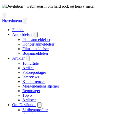
Hovedmenu
Forside
Anmeldelser
Pladeanmeldelser
Koncertanmeldelser
Filmanmeldelser
Boganmeldelser
Artikler
10 hurtige
Artikel
Fotoreportager
Interviews
Konkurrencer
Morgendagens stjerner
Reportager
Top 5
Årslister
Om Devilution
Skribentprofiler