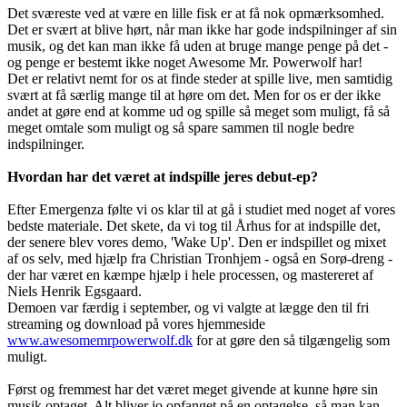
Det sværeste ved at være en lille fisk er at få nok opmærksomhed.
Det er svært at blive hørt, når man ikke har gode indspilninger af sin
musik, og det kan man ikke få uden at bruge mange penge på det -
og penge er bestemt ikke noget Awesome Mr. Powerwolf har!
Det er relativt nemt for os at finde steder at spille live, men samtidig
svært at få særlig mange til at høre om det. Men for os er der ikke
andet at gøre end at komme ud og spille så meget som muligt, få så
meget omtale som muligt og så spare sammen til nogle bedre
indspilninger.
Hvordan har det været at indspille jeres debut-ep?
Efter Emergenza følte vi os klar til at gå i studiet med noget af vores
bedste materiale. Det skete, da vi tog til Århus for at indspille det,
der senere blev vores demo, 'Wake Up'. Den er indspillet og mixet
af os selv, med hjælp fra Christian Tronhjem - også en Sorø-dreng -
der har været en kæmpe hjælp i hele processen, og mastereret af
Niels Henrik Egsgaard.
Demoen var færdig i september, og vi valgte at lægge den til fri
streaming og download på vores hjemmeside
www.awesomemrpowerwolf.dk
for at gøre den så tilgængelig som
muligt.
Først og fremmest har det været meget givende at kunne høre sin
musik optaget. Alt bliver jo opfanget på en optagelse, så man kan