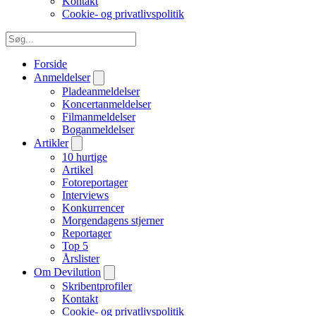
Kontakt
Cookie- og privatlivspolitik
Forside
Anmeldelser
Pladeanmeldelser
Koncertanmeldelser
Filmanmeldelser
Boganmeldelser
Artikler
10 hurtige
Artikel
Fotoreportager
Interviews
Konkurrencer
Morgendagens stjerner
Reportager
Top 5
Årslister
Om Devilution
Skribentprofiler
Kontakt
Cookie- og privatlivspolitik