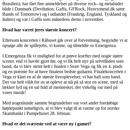
Brasilien), har fået fine anmeldelser på diverse rock- og metalsider
både i Danmark (Devilution, Gaffa, GFRock, Heavymetal.dk samt
Bands of Tomorrow) og i udlandet (Frankrig, England, Tyskland og
Italien) og var i Gaffa som månedens demo i november.
Hvad har været jeres største koncert?
Eftersom koncerten i Råhuset gik over al forventning, begyndte vi at
opsøge alle de spillejobs, vi kunne, og tilmeldte os Emergenza.
I Emergenza fik vi mulighed for at prøve kræfter med nogle større
scener, end vi havde gjort før, og vi fik helt styr på selvtilliden som
band, da vi blev stemt helt i finalen i Store Vega og fik en 4. plads
og en præmie for at have finalens bedste guitarist. Finalekoncerten i
Vega er klart en af de største liveoplevelser, vi har haft som band.
Det var helt vildt for os at opleve at stå på så stor en scene, med så
lækker lyd og en sal fuld af mennesker, der virkelig var med på
vores musik!
Med nogenlunde samme begrundelser var vort andet foreløbige
højdepunkt naturligvis, at vi blev valgt til at varme op for norske
Skambankt i Pumpehuset 28. februar.
Hvad er det sværeste ved at være ny i gamet?