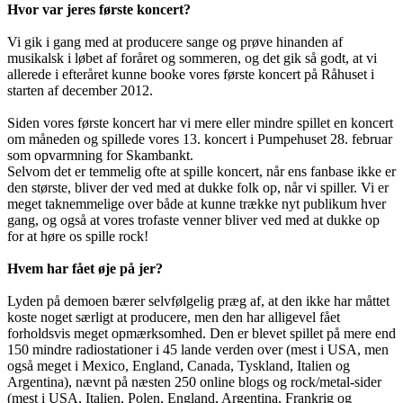
Hvor var jeres første koncert?
Vi gik i gang med at producere sange og prøve hinanden af
musikalsk i løbet af foråret og sommeren, og det gik så godt, at vi
allerede i efteråret kunne booke vores første koncert på Råhuset i
starten af december 2012.
Siden vores første koncert har vi mere eller mindre spillet en koncert
om måneden og spillede vores 13. koncert i Pumpehuset 28. februar
som opvarmning for Skambankt.
Selvom det er temmelig ofte at spille koncert, når ens fanbase ikke er
den største, bliver der ved med at dukke folk op, når vi spiller. Vi er
meget taknemmelige over både at kunne trække nyt publikum hver
gang, og også at vores trofaste venner bliver ved med at dukke op
for at høre os spille rock!
Hvem har fået øje på jer?
Lyden på demoen bærer selvfølgelig præg af, at den ikke har måttet
koste noget særligt at producere, men den har alligevel fået
forholdsvis meget opmærksomhed. Den er blevet spillet på mere end
150 mindre radiostationer i 45 lande verden over (mest i USA, men
også meget i Mexico, England, Canada, Tyskland, Italien og
Argentina), nævnt på næsten 250 online blogs og rock/metal-sider
(mest i USA, Italien, Polen, England, Argentina, Frankrig og