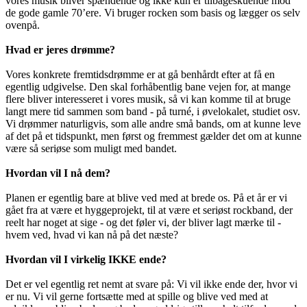
vores musik bliver spændende og ikke kun er tilbageskuende mod
de gode gamle 70’ere. Vi bruger rocken som basis og lægger os selv
ovenpå.
Hvad er jeres drømme?
Vores konkrete fremtidsdrømme er at gå benhårdt efter at få en
egentlig udgivelse. Den skal forhåbentlig bane vejen for, at mange
flere bliver interesseret i vores musik, så vi kan komme til at bruge
langt mere tid sammen som band - på turné, i øvelokalet, studiet osv.
Vi drømmer naturligvis, som alle andre små bands, om at kunne leve
af det på et tidspunkt, men først og fremmest gælder det om at kunne
være så seriøse som muligt med bandet.
Hvordan vil I nå dem?
Planen er egentlig bare at blive ved med at brede os. På et år er vi
gået fra at være et hyggeprojekt, til at være et seriøst rockband, der
reelt har noget at sige - og det føler vi, der bliver lagt mærke til -
hvem ved, hvad vi kan nå på det næste?
Hvordan vil I virkelig IKKE ende?
Det er vel egentlig ret nemt at svare på: Vi vil ikke ende der, hvor vi
er nu. Vi vil gerne fortsætte med at spille og blive ved med at