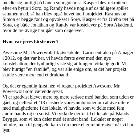
meldte sig hurtigt på banen som guitarist. Kasper blev rekrutteret
efter en bytur i Sorø, og Randy havde nogle af os tidligere spillet
sammen med, så han blev også hevet ind i projektet. Rasmus og
Simon er begge født og opvokset i Sorø. Kasper er fra Orebo tæt på
Sorø, og både Jonathan og Randy var kostelever på Sorø Akademi,
hvor de tre øvrige har gået som dagelever.
Hvor var jeres første øver?
Awesome Mr. Powerwolf fik øvelokale i Larmcentralen på Amager
i 2012, og det var her, vi havde første øver med den nye
konstellation, der lynhurtigt viste sig at fungere virkelig godt. Vi
blev hurtigt "en familie", og var alle enige om, at det her projekt
skulle være mere end et drukband!
Og det er egentlig først her, vi regner projektet Awesome Mr.
Powerwolf som værende søsat.
Vi er gradvist blevet mere og mere seriøse med bandet, som tiden er
gået, og i efteråret ’13 clashede vores ambitioner om at øve oftere
med mulighederne i det lokale, vi havde, som vi delte med fem
andre bands og en solist. Vi rykkede derfor til et lokale på Islands
Brygge, som vi kun deler med ét andet band. Lokalet er noget
mindre, men til gengæld kan vi nu mere eller mindre øve, når vi har
lyst.