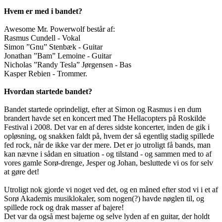
Hvem er med i bandet?
Awesome Mr. Powerwolf består af:
Rasmus Cundell - Vokal
Simon ”Gnu” Stenbæk - Guitar
Jonathan ”Bam” Lemoine - Guitar
Nicholas ”Randy Tesla” Jørgensen - Bas
Kasper Rebien - Trommer.
Hvordan startede bandet?
Bandet startede oprindeligt, efter at Simon og Rasmus i en dum
brandert havde set en koncert med The Hellacopters på Roskilde
Festival i 2008. Det var en af deres sidste koncerter, inden de gik i
opløsning, og snakken faldt på, hvem der så egentlig stadig spillede
fed rock, når de ikke var der mere. Det er jo utroligt få bands, man
kan nævne i sådan en situation - og tilstand - og sammen med to af
vores gamle Sorø-drenge, Jesper og Johan, besluttede vi os for selv
at gøre det!
Utroligt nok gjorde vi noget ved det, og en måned efter stod vi i et af
Sorø Akademis musiklokaler, som nogen(?) havde nøglen til, og
spillede rock og drak masser af bajere!
Det var da også mest bajerne og selve lyden af en guitar, der holdt