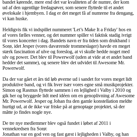
bandet kørende, mere end det var kvaliteten af de numre, der kom
ud af den ugentlige fredagsøver, som senere flyttede til et andet
øvelokale i hjembyen. I dag er det meget få af numrene fra dengang,
vi kan huske.
Heldigvis fik vi indspillet nummeret 'Let’s Make It a Friday' hos en
af vores fælles venner, og det nummer spiller vi faktisk stadig ivrigt
til vores koncerter i dag. Bandets navn er fra tiden som drukband i
Sorø, idet Jesper (vores daværende trommeslager) havde en meget
stærk fascination af ulve og foreslog, at vi skulle hedde noget med
ulv og power. Det blev til Powerwolf (uden at vide at et andet band
hedder det samme), og senere blev det udvidet til Awesome Mr.
Powerwolf.
Da der var gået et års tid løb øverne ud i sandet for vores meget lidt
produktive band, og vi fik hver især vores egne små musikprojekter.
Simon og Rasmus flyttede sammen i en lejlighed i Valby i 2010 og
gik her og bryggede lidt med idéen om en genoplivning af Awesome
Mr. Powerwolf. Jesper og Johan fra den gamle konstellation meldte
hurtigt ud, at de ikke var friske på at genoptage projektet, så der
måtte jo findes nogle nye.
De tre nye medlemmer blev også fundet i løbet af 2011 i
vennekredsen fra Sorø:
Jonathan var en god ven og fast gæst i lejligheden i Valby, og han