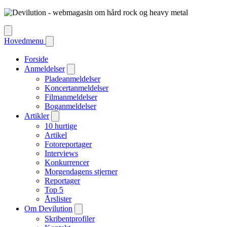
Hovedmenu
Forside
Anmeldelser
Pladeanmeldelser
Koncertanmeldelser
Filmanmeldelser
Boganmeldelser
Artikler
10 hurtige
Artikel
Fotoreportager
Interviews
Konkurrencer
Morgendagens stjerner
Reportager
Top 5
Årslister
Om Devilution
Skribentprofiler