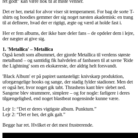
ret godt” kan være nok til at miste venner.
Det er her, metal for alvor viser sit temperament. For bag de sorte T-
shirts og hoodies gemmer der sig noget næsten akademisk: en trang
til at definere, hvad der er rigtigt, ægte og værd at holde fast i.
Her er fem albums, der ikke bare deler fans – de opdeler dem i lejre,
der nægter at give sig.
1. 'Metallica' – Metallica
Også kendt som albummet, der gjorde Metallica til verdens største
metalband – og samtidig fik halvdelen af fanbasen til at savne 'Ride
the Lightning' som en ekskæreste, der aldrig helt forsvandt.
'Black Album' er på papiret uantasteligt: knivskarp produktion,
uforgængelige hooks og sange, der stadig fylder stadioner. Men det
er også her, hvor noget gik tabt. Thrashens kant blev slebet ned.
Sangene blev strammere, simplere – og for nogle: farligere i deres
tilgængelighed, end noget blastbeat nogensinde kunne være.
Lejr 1: “Det er deres vigtigste album. Punktum.”
Lejr 2: “Det er her, det gik galt.”
Begge har ret. Hvilket er det mest frustrerende.