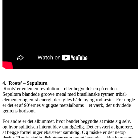
4. 'Roots' – Sepultura
'Roots' er enten en revolution – eller begyndelsen på enden.
Sepultura blandede groove metal med brasilianske rytmer, tribal-
elementer og en rå energi, der føltes både ny og rodfæstet. For nogle
er det et af 90’ernes vigtigste metalalbums – et værk, der udvidede
genrens horisont.
For andre er det albummet, hvor bandet begyndte at miste sig selv,
og hvor splittelsen internt blev uundgåelig. Det er svært at ignorere,
at begge fortællinger eksisterer samtidig. Og måske er det netop
derfor, 'Roots' stadig diskuteres som noget levende – ikke bare som