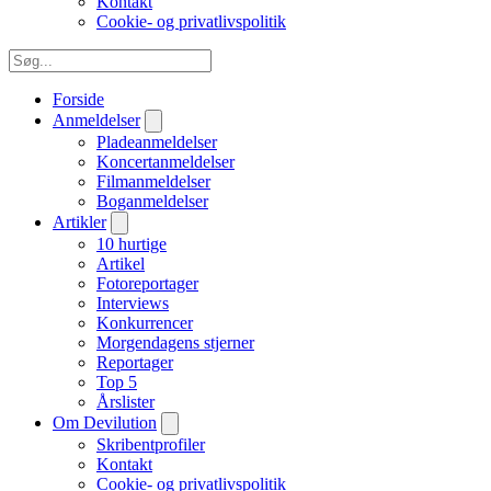
Kontakt
Cookie- og privatlivspolitik
Forside
Anmeldelser
Pladeanmeldelser
Koncertanmeldelser
Filmanmeldelser
Boganmeldelser
Artikler
10 hurtige
Artikel
Fotoreportager
Interviews
Konkurrencer
Morgendagens stjerner
Reportager
Top 5
Årslister
Om Devilution
Skribentprofiler
Kontakt
Cookie- og privatlivspolitik