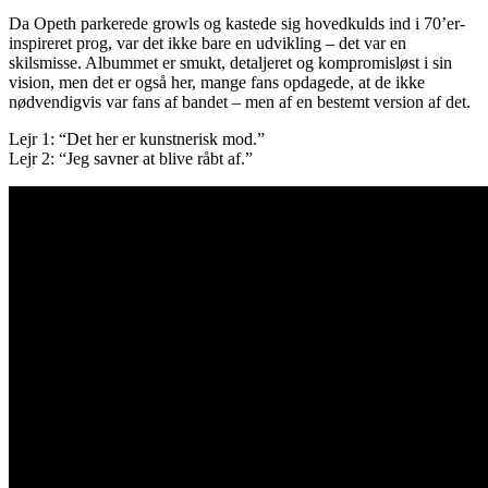
Da Opeth parkerede growls og kastede sig hovedkulds ind i 70’er-
inspireret prog, var det ikke bare en udvikling – det var en
skilsmisse. Albummet er smukt, detaljeret og kompromisløst i sin
vision, men det er også her, mange fans opdagede, at de ikke
nødvendigvis var fans af bandet – men af en bestemt version af det.
Lejr 1: “Det her er kunstnerisk mod.”
Lejr 2: “Jeg savner at blive råbt af.”