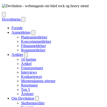
Hovedmenu
Forside
Anmeldelser
Pladeanmeldelser
Koncertanmeldelser
Filmanmeldelser
Boganmeldelser
Artikler
10 hurtige
Artikel
Fotoreportager
Interviews
Konkurrencer
Morgendagens stjerner
Reportager
Top 5
Årslister
Om Devilution
Skribentprofiler