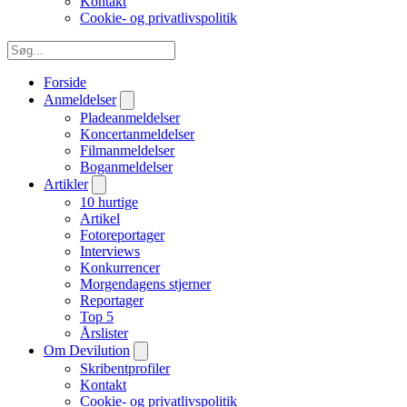
Kontakt
Cookie- og privatlivspolitik
Forside
Anmeldelser
Pladeanmeldelser
Koncertanmeldelser
Filmanmeldelser
Boganmeldelser
Artikler
10 hurtige
Artikel
Fotoreportager
Interviews
Konkurrencer
Morgendagens stjerner
Reportager
Top 5
Årslister
Om Devilution
Skribentprofiler
Kontakt
Cookie- og privatlivspolitik