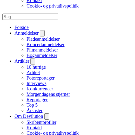
Kontakt
Cookie- og privatlivspolitik
Forside
Anmeldelser
Pladeanmeldelser
Koncertanmeldelser
Filmanmeldelser
Boganmeldelser
Artikler
10 hurtige
Artikel
Fotoreportager
Interviews
Konkurrencer
Morgendagens stjerner
Reportager
Top 5
Årslister
Om Devilution
Skribentprofiler
Kontakt
Cookie- og privatlivspolitik