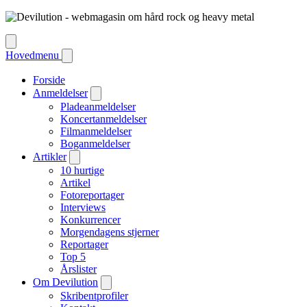
Hovedmenu
Forside
Anmeldelser
Pladeanmeldelser
Koncertanmeldelser
Filmanmeldelser
Boganmeldelser
Artikler
10 hurtige
Artikel
Fotoreportager
Interviews
Konkurrencer
Morgendagens stjerner
Reportager
Top 5
Årslister
Om Devilution
Skribentprofiler