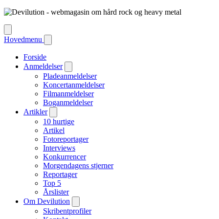
Hovedmenu
Forside
Anmeldelser
Pladeanmeldelser
Koncertanmeldelser
Filmanmeldelser
Boganmeldelser
Artikler
10 hurtige
Artikel
Fotoreportager
Interviews
Konkurrencer
Morgendagens stjerner
Reportager
Top 5
Årslister
Om Devilution
Skribentprofiler