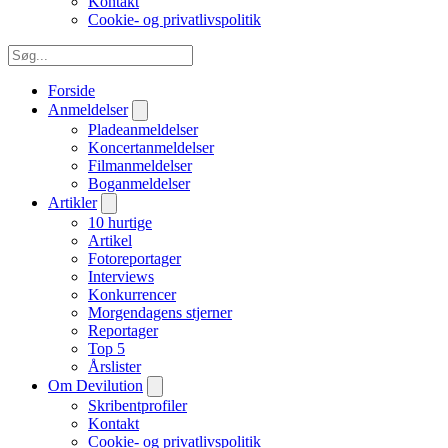
Kontakt
Cookie- og privatlivspolitik
Forside
Anmeldelser
Pladeanmeldelser
Koncertanmeldelser
Filmanmeldelser
Boganmeldelser
Artikler
10 hurtige
Artikel
Fotoreportager
Interviews
Konkurrencer
Morgendagens stjerner
Reportager
Top 5
Årslister
Om Devilution
Skribentprofiler
Kontakt
Cookie- og privatlivspolitik