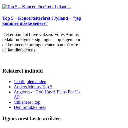
Top 5 – Koncertefteråret i Jylland – "jeg
kommer måske senere"
Det er hårdt at blive voksen. Vores Aarhus-
redaktion klynker sig i ugens top 5 gennem
de kommende arrangementer, han må ofre
på familiefaderens
...
Relateret indhold
1-0 til julemanden
Anders Molins Top 5
Angtoria - ”God Has A Plans For Us
All”
Chilenere i top
Den Smukke Støj
Ugens mest læste artikler