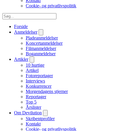
Kontakt
Cookie- og privatlivspolitik
Forside
Anmeldelser
Pladeanmeldelser
Koncertanmeldelser
Filmanmeldelser
Boganmeldelser
Artikler
10 hurtige
Artikel
Fotoreportager
Interviews
Konkurrencer
Morgendagens stjerner
Reportager
Top 5
Årslister
Om Devilution
Skribentprofiler
Kontakt
Cookie- og privatlivspolitik