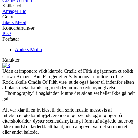
Cradle Of Filth
Spillested
Amager Bio
Genre
Black Metal
Koncertarrangør
ICO
Forfatter
Anders Molin
Karakter
Uden at imponere vildt klarede Cradle of Filth sig igennem et solidt
show i Amager Bio. Få uger efter Satyricons triumftog på The
Rock, skulle Cradle Of Filth vise, at de også hører til indenfor eliten
af black metal bands, og med den udmærkede nyudgivelse
"Thornography" i baghånden kunne det sådan set heller ikke gå helt
galt.
Alt var klar til en hyldest til den sorte musik: massevis af
nittebehængte bandtrøjebærende ungersvende og ungmøer på
efterskolealder, dyster sceneudsmykning i form af udgåede træer og
ikke mindst et læderklædt band, men alligevel var det som om et
eller andet haltede.