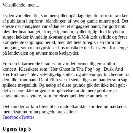
Velspillende, men...
Lyden var ellers fin, sammenspillet upåklageligt, de forreste rækker
af publikum i topform, blandingen af nye og gamle numre god. Det
eneste der manglede var sådan set et engageret band, for godt nok
blev der headbanget, skreget igennem, spillet rigtigt fedt keyboard,
sunget lækker kvindelig skønsang af en S/M-klædt sylfide og fyret
kompetente tappingsoloer af, men det hele foregik i en form for
tomgang, som man typisk ser hos musikere der har været for længe
på landevejen og savner mors kødgryder.
For den inkarnerede Cradle-fan var det formentlig en sublim
koncert. Klassikere som "Her Ghost In The Fog" og "Dusk And
Her Embrace" blev selvfølgelig spillet, og alle vampyrklicheerne fra
den lille frontmand Dani Filth var til stede, ligesom bandet som sagt
spillede møgsolidt. Og netop af disse grunde gik det ikke helt galt -
det var bare ikke nogen stor oplevelse for de mere perifære af
englændernes lyttere, som for eksempel denne anmelder.
Det kan derfor kun blive til en middelkarakter for den udmærkede,
men ekstremt rutineprægede præstation.
Facebook
Twitter
Ugens top 5