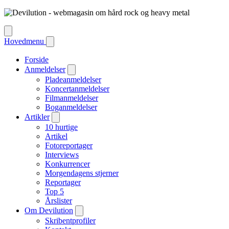
Hovedmenu
Forside
Anmeldelser
Pladeanmeldelser
Koncertanmeldelser
Filmanmeldelser
Boganmeldelser
Artikler
10 hurtige
Artikel
Fotoreportager
Interviews
Konkurrencer
Morgendagens stjerner
Reportager
Top 5
Årslister
Om Devilution
Skribentprofiler