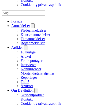
Kontakt
Cookie- og privatlivspolitik
Forside
Anmeldelser
Pladeanmeldelser
Koncertanmeldelser
Filmanmeldelser
Boganmeldelser
Artikler
10 hurtige
Artikel
Fotoreportager
Interviews
Konkurrencer
Morgendagens stjerner
Reportager
Top 5
Årslister
Om Devilution
Skribentprofiler
Kontakt
Cookie- og privatlivspolitik