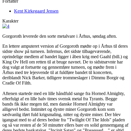
Forfatter
Kent Kirkegaard Jensen
Karakter
Gorgoroth leverede den sorte metalvare i Århus, søndag aften.
En lettere amputeret version af Gorgoroth mødte op i Århus til deres
sidste show på turneen. Infernus, det sidste tilbageværende,
oprindelige medlem af bandet ligger i åben krig med Gaahl (bill.) og
King Ov Hell om retten til at bruge navnet. De to sidstnævnte har
dog valgt at fortsætte og gennemføre turneen, og mødte frem i
Århus med tre lejesvende til at fuldføre bandet til koncerten,
deriblandt Nick Barker, tidligere trommeslager i Dimmu Borgir og
Cradle Of Filth.
Aftenen startede med en lille håndfuld sange fra Horned Almighty,
efterfulgt af en lille halv times svensk metal fra Tyrants. Begge
bands fik ikke megen tid, men danske Horned Almighty var
alligevel bedst. Intimitet og dystre miner Gorgoroth kom som
sædvanlig iført fuld krigsmaling, nitter og dystre miner. Der blev
igangsat med to af deres bedste fra "Twilight Of The Idols" pladen
og så var resten af de 50 minutter ellers bare en solid gennemgang af
deres bedste bagkatalog. "Incipit Satan" og "Possessed…" er altid