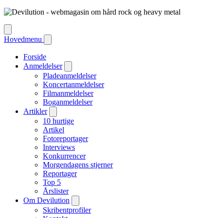
Hovedmenu
Forside
Anmeldelser
Pladeanmeldelser
Koncertanmeldelser
Filmanmeldelser
Boganmeldelser
Artikler
10 hurtige
Artikel
Fotoreportager
Interviews
Konkurrencer
Morgendagens stjerner
Reportager
Top 5
Årslister
Om Devilution
Skribentprofiler