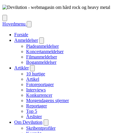
Hovedmenu
Forside
Anmeldelser
Pladeanmeldelser
Koncertanmeldelser
Filmanmeldelser
Boganmeldelser
Artikler
10 hurtige
Artikel
Fotoreportager
Interviews
Konkurrencer
Morgendagens stjerner
Reportager
Top 5
Årslister
Om Devilution
Skribentprofiler