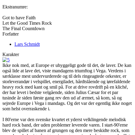
Ekstranumre:
Got to have Faith
Let the Good Times Rock
The Final Countdown
Forfatter
Lars Schmidt
Karakter
Ikke nok med, at Europe er uhyggeligt gode til det, de laver. De kan
også lide at lave det, viste mandagens triumftog i Vega. Verdens i
særklasse mest undervurderede og til dels ringeagtede orkester, er
storleverandør i velspillet, energiladet, hårdtslående og iørefaldende
heavy rock med kant og smil på. For at drive rovdrift på en kliché,
der har levet i bedste velgående, siden Julius Cæsar for et par
tusinde år siden første gang rev den ud af ærmet, så kom, så og
sejrede Europe i Vega i mandags. Og det var der egentlig ikke noget
som helst overraskende i.
I 80'erne var den svenske kvartet et yderst velklingende melodisk
hard rock band, der uden problemer leverede varen. I start-90'erne
blev de spillet af banen af grungen og den mere beskidte rock, som