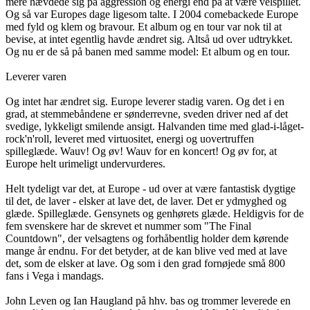
mere hævdede sig på aggression og energi end på at være velspillet.
Og så var Europes dage ligesom talte. I 2004 comebackede Europe
med fyld og klem og bravour. Et album og en tour var nok til at
bevise, at intet egentlig havde ændret sig. Altså ud over udtrykket.
Og nu er de så på banen med samme model: Et album og en tour.
Leverer varen
Og intet har ændret sig. Europe leverer stadig varen. Og det i en
grad, at stemmebåndene er sønderrevne, sveden driver ned af det
svedige, lykkeligt smilende ansigt. Halvanden time med glad-i-låget-
rock'n'roll, leveret med virtuositet, energi og uovertruffen
spilleglæde. Wauv! Og øv! Wauv for en koncert! Og øv for, at
Europe helt urimeligt undervurderes.
Helt tydeligt var det, at Europe - ud over at være fantastisk dygtige
til det, de laver - elsker at lave det, de laver. Det er ydmyghed og
glæde. Spilleglæde. Gensynets og genhørets glæde. Heldigvis for de
fem svenskere har de skrevet et nummer som "The Final
Countdown", der velsagtens og forhåbentlig holder dem kørende
mange år endnu. For det betyder, at de kan blive ved med at lave
det, som de elsker at lave. Og som i den grad fornøjede små 800
fans i Vega i mandags.
John Leven og Ian Haugland på hhv. bas og trommer leverede en