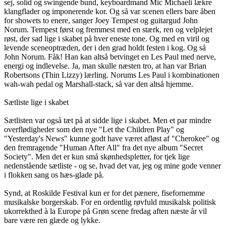
sej, solid og swingende bund, keyboardmand Mic Michaeli lækre
klangflader og imponerende kor. Og så var scenen ellers bare åben
for showets to enere, sanger Joey Tempest og guitargud John
Norum. Tempest først og fremmest med en stærk, ren og velplejet
røst, der sad lige i skabet på hver eneste tone. Og med en viril og
levende sceneoptræden, der i den grad holdt festen i kog. Og så
John Norum. Fåk! Han kan altså betvinget en Les Paul med nerve,
energi og indlevelse. Ja, man skulle næsten tro, at han var Brian
Robertsons (Thin Lizzy) lærling. Norums Les Paul i kombinationen
wah-wah pedal og Marshall-stack, så var den altså hjemme.
Sætliste lige i skabet
Sætlisten var også tæt på at sidde lige i skabet. Men et par mindre
overflødigheder som den nye "Let the Children Play" og
"Yesterday's News" kunne godt have været afløst af "Cherokee" og
den fremragende "Human After All" fra det nye album "Secret
Society". Men det er kun små skønhedspletter, for tjek lige
nedenstående sætliste - og se, hvad det var, jeg og mine gode venner
i flokken sang os hæs-glade på.
Synd, at Roskilde Festival kun er for det pænere, fisefornemme
musikalske borgerskab. For en ordentlig røvfuld musikalsk politisk
ukorrekthed à la Europe på Grøn scene fredag aften næste år vil
bare være ren glæde og lykke.