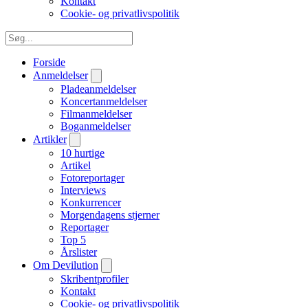
Kontakt
Cookie- og privatlivspolitik
Forside
Anmeldelser
Pladeanmeldelser
Koncertanmeldelser
Filmanmeldelser
Boganmeldelser
Artikler
10 hurtige
Artikel
Fotoreportager
Interviews
Konkurrencer
Morgendagens stjerner
Reportager
Top 5
Årslister
Om Devilution
Skribentprofiler
Kontakt
Cookie- og privatlivspolitik