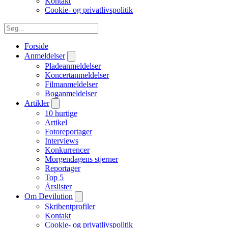
Kontakt
Cookie- og privatlivspolitik
Forside
Anmeldelser
Pladeanmeldelser
Koncertanmeldelser
Filmanmeldelser
Boganmeldelser
Artikler
10 hurtige
Artikel
Fotoreportager
Interviews
Konkurrencer
Morgendagens stjerner
Reportager
Top 5
Årslister
Om Devilution
Skribentprofiler
Kontakt
Cookie- og privatlivspolitik