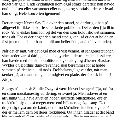
noget var galt. Undskyldningen kom også straks derefter: han havde
ondt i halsen eller var snottet eller noget - og snotfalsk, det var hvad
han sang. Hele koncerten igennem!
Der er noget Never Say Die over den mand, så derfor gik han på
alligevel for ikke at skuffe sit elskede publikum. Det er den [i]will to
rock[/i], vi elsker ham for, og det var den som holdt showet sammen,
trods alt. For er der noget den mand stadig kan, så er det at holde en
fest (men nu tillader hans publikum heller ikke, at det bliver andet).
Når det er sagt, var det også med et vist vemod, at sangpræstationen
sine steder var så dårlig, at den begyndte at destruere de klassikere,
han havde med fra sit monolitiske bagkatalog, og d'herrer Blaskos,
Wyldes og Bordins durkdrevenhed skal berømmes for at holde
sammen på det hele... til trods. Dobbeltærgeligt var det, når man
tænker på, at manden lige har udgivet en plade, der faktisk holder!
Ak ja.
Spørgsmålet er så: Skulle Ozzy så være blevet i sengen? Tja, ud fra
en stram musikmæssig vurdering, er svaret ja. Men udover at en
aflysning ville have givet en hoben skuffede billetkøbere, drejer
rock'n'roll sig om så meget mere end billetter og skønsang. Det
drejer sig også om de bånd, der er rock'n'rollere imellem og de bånd
der er mellem dem og deres rockguder. Og ingen tillader at det bånd
bliver brudt til Ozzy, sidst af alt ham selv – "he is not going away".