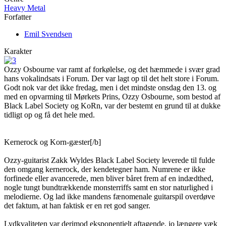
Heavy Metal
Forfatter
Emil Svendsen
Karakter
Ozzy Osbourne var ramt af forkølelse, og det hæmmede i svær grad
hans vokalindsats i Forum. Der var lagt op til det helt store i Forum.
Godt nok var det ikke fredag, men i det mindste onsdag den 13. og
med en opvarming til Mørkets Prins, Ozzy Osbourne, som bestod af
Black Label Society og KoRn, var der bestemt en grund til at dukke
tidligt op og få det hele med.
Kernerock og Korn-gæster[/b]
Ozzy-guitarist Zakk Wyldes Black Label Society leverede til fulde
den omgang kernerock, der kendetegner ham. Numrene er ikke
forfinede eller avancerede, men bliver båret frem af en indædthed,
nogle tungt bundtrækkende monsterriffs samt en stor naturlighed i
melodierne. Og lad ikke mandens fænomenale guitarspil overdøve
det faktum, at han faktisk er en ret god sanger.
Lydkvaliteten var derimod eksponentielt aftagende, jo længere væk