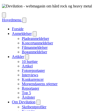
Hovedmenu
Forside
Anmeldelser
Pladeanmeldelser
Koncertanmeldelser
Filmanmeldelser
Boganmeldelser
Artikler
10 hurtige
Artikel
Fotoreportager
Interviews
Konkurrencer
Morgendagens stjerner
Reportager
Top 5
Årslister
Om Devilution
Skribentprofiler