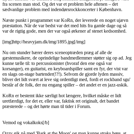
fra scenen man stod. Og det var et problem hele aftenen – det
sædvanlige problem med indendørsrockkoncerter i København.
Næste punkt i programmet var KoRn, der leverede en noget ujævn
præstation. Når de var bedst var det med hits fra gamle dage og så
var de rigtig gode, men der var også ørkener af stenet kedsomhed.
[img]http://heavyjam.dk/img/1895.jpg[/img]
Nu om stunder bærer deres sceneoptræden præg af alle de
gæstemusikere, de oprindelige bandmedlemmer støtter sig op ad. Jeg
kunne tælle til: to percussionister (hvoraf den ene også var
korsanger), en guitarist, en keyboardspiller samt en fyr, der vist var
en slags on-stage bartender(!?!). Selvom de gjorde lyden massiv,
bliver det lidt svært at leve sig ordentligt med, fordi et rockband sgu'
består af de folk, der nu engang spiller – det andet er en jazz-uskik.
KoRn er bestemt ikke særligt hot længere, hvilket måske er lidt
uretfærdigt, for det er, eller var, faktisk ret originalt, det bandet
præsterede – og det hørte man til tider i Forum.
Vemod og vokalkoks[/b]
Ozzy gik på med 'Bark at the Moon' og man kunne straks høre, at