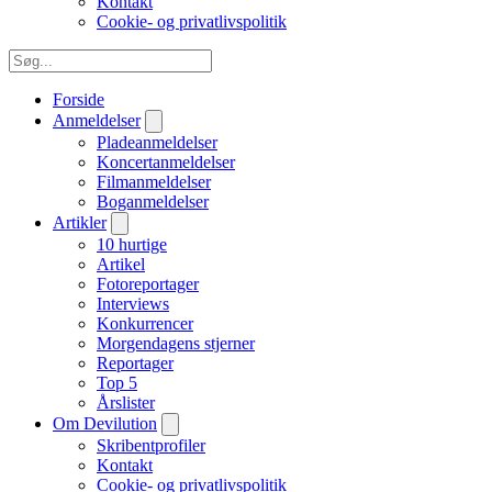
Kontakt
Cookie- og privatlivspolitik
Forside
Anmeldelser
Pladeanmeldelser
Koncertanmeldelser
Filmanmeldelser
Boganmeldelser
Artikler
10 hurtige
Artikel
Fotoreportager
Interviews
Konkurrencer
Morgendagens stjerner
Reportager
Top 5
Årslister
Om Devilution
Skribentprofiler
Kontakt
Cookie- og privatlivspolitik