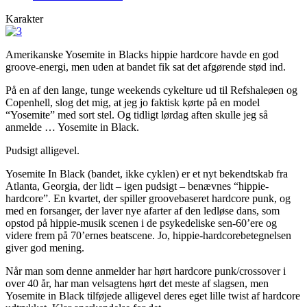
Karakter
Amerikanske Yosemite in Blacks hippie hardcore havde en god
groove-energi, men uden at bandet fik sat det afgørende stød ind.
På en af den lange, tunge weekends cykelture ud til Refshaleøen og
Copenhell, slog det mig, at jeg jo faktisk kørte på en model
“Yosemite” med sort stel. Og tidligt lørdag aften skulle jeg så
anmelde … Yosemite in Black.
Pudsigt alligevel.
Yosemite In Black (bandet, ikke cyklen) er et nyt bekendtskab fra
Atlanta, Georgia, der lidt – igen pudsigt – benævnes “hippie-
hardcore”. En kvartet, der spiller groovebaseret hardcore punk, og
med en forsanger, der laver nye afarter af den ledløse dans, som
opstod på hippie-musik scenen i de psykedeliske sen-60’ere og
videre frem på 70’ernes beatscene. Jo, hippie-hardcorebetegnelsen
giver god mening.
Når man som denne anmelder har hørt hardcore punk/crossover i
over 40 år, har man velsagtens hørt det meste af slagsen, men
Yosemite in Black tilføjede alligevel deres eget lille twist af hardcore