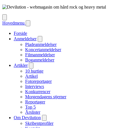
Hovedmenu
Forside
Anmeldelser
Pladeanmeldelser
Koncertanmeldelser
Filmanmeldelser
Boganmeldelser
Artikler
10 hurtige
Artikel
Fotoreportager
Interviews
Konkurrencer
Morgendagens stjerner
Reportager
Top 5
Årslister
Om Devilution
Skribentprofiler