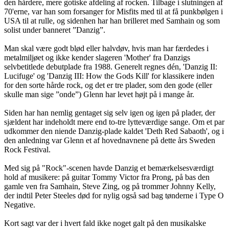
den hårdere, mere gotiske afdeling af rocken. Tilbage i slutningen af
70'erne, var han som forsanger for Misfits med til at få punkbølgen i
USA til at rulle, og sidenhen har han brilleret med Samhain og som
solist under banneret ”Danzig”.
Man skal være godt blød eller halvdøv, hvis man har færdedes i
metalmiljøet og ikke kender slageren 'Mother' fra Danzigs
selvbetitlede debutplade fra 1988. Generelt regnes dén, 'Danzig II:
Lucifuge' og 'Danzig III: How the Gods Kill' for klassikere inden
for den sorte hårde rock, og det er tre plader, som den gode (eller
skulle man sige ”onde”) Glenn har levet højt på i mange år.
Siden har han nemlig gentaget sig selv igen og igen på plader, der
sjældent har indeholdt mere end to-tre lytteværdige sange. Om et par
udkommer den niende Danzig-plade kaldet 'Deth Red Sabaoth', og i
den anledning var Glenn et af hovednavnene på dette års Sweden
Rock Festival.
Med sig på "Rock"-scenen havde Danzig et bemærkelsesværdigt
hold af musikere: på guitar Tommy Victor fra Prong, på bas den
gamle ven fra Samhain, Steve Zing, og på trommer Johnny Kelly,
der indtil Peter Steeles død for nylig også sad bag tønderne i Type O
Negative.
Kort sagt var der i hvert fald ikke noget galt på den musikalske