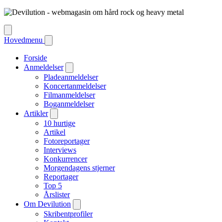
Hovedmenu
Forside
Anmeldelser
Pladeanmeldelser
Koncertanmeldelser
Filmanmeldelser
Boganmeldelser
Artikler
10 hurtige
Artikel
Fotoreportager
Interviews
Konkurrencer
Morgendagens stjerner
Reportager
Top 5
Årslister
Om Devilution
Skribentprofiler