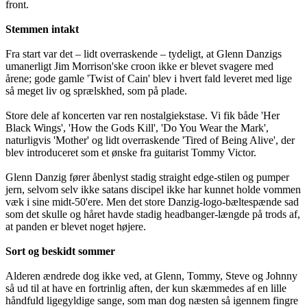
front.
Stemmen intakt
Fra start var det – lidt overraskende – tydeligt, at Glenn Danzigs
umanerligt Jim Morrison'ske croon ikke er blevet svagere med
årene; gode gamle 'Twist of Cain' blev i hvert fald leveret med lige
så meget liv og sprælskhed, som på plade.
Store dele af koncerten var ren nostalgiekstase. Vi fik både 'Her
Black Wings', 'How the Gods Kill', 'Do You Wear the Mark',
naturligvis 'Mother' og lidt overraskende 'Tired of Being Alive', der
blev introduceret som et ønske fra guitarist Tommy Victor.
Glenn Danzig fører åbenlyst stadig straight edge-stilen og pumper
jern, selvom selv ikke satans discipel ikke har kunnet holde vommen
væk i sine midt-50'ere. Men det store Danzig-logo-bæltespænde sad
som det skulle og håret havde stadig headbanger-længde på trods af,
at panden er blevet noget højere.
Sort og beskidt sommer
Alderen ændrede dog ikke ved, at Glenn, Tommy, Steve og Johnny
så ud til at have en fortrinlig aften, der kun skæmmedes af en lille
håndfuld ligegyldige sange, som man dog næsten så igennem fingre