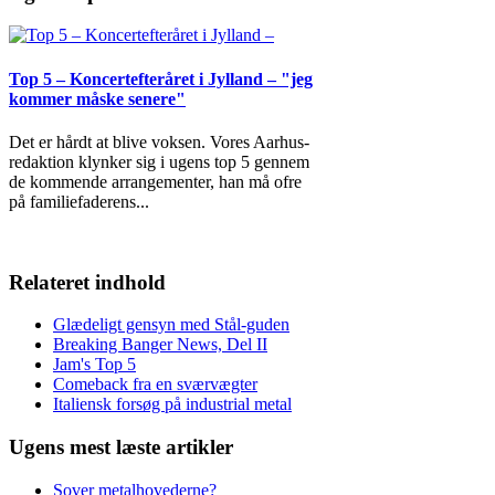
Top 5 – Koncertefteråret i Jylland – "jeg
kommer måske senere"
Det er hårdt at blive voksen. Vores Aarhus-
redaktion klynker sig i ugens top 5 gennem
de kommende arrangementer, han må ofre
på familiefaderens
...
Relateret indhold
Glædeligt gensyn med Stål-guden
Breaking Banger News, Del II
Jam's Top 5
Comeback fra en sværvægter
Italiensk forsøg på industrial metal
Ugens mest læste artikler
Sover metalhovederne?