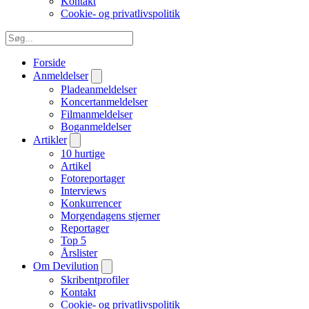
Kontakt
Cookie- og privatlivspolitik
Forside
Anmeldelser
Pladeanmeldelser
Koncertanmeldelser
Filmanmeldelser
Boganmeldelser
Artikler
10 hurtige
Artikel
Fotoreportager
Interviews
Konkurrencer
Morgendagens stjerner
Reportager
Top 5
Årslister
Om Devilution
Skribentprofiler
Kontakt
Cookie- og privatlivspolitik