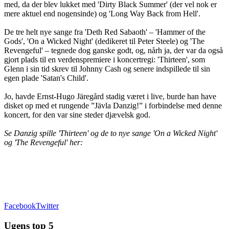
med, da der blev lukket med 'Dirty Black Summer' (der vel nok er
mere aktuel end nogensinde) og 'Long Way Back from Hell'.
De tre helt nye sange fra 'Deth Red Sabaoth' – 'Hammer of the
Gods', 'On a Wicked Night' (dedikeret til Peter Steele) og 'The
Revengeful' – tegnede dog ganske godt, og, nårh ja, der var da også
gjort plads til en verdenspremiere i koncertregi: 'Thirteen', som
Glenn i sin tid skrev til Johnny Cash og senere indspillede til sin
egen plade 'Satan's Child'.
Jo, havde Ernst-Hugo Järegård stadig været i live, burde han have
disket op med et rungende ”Jävla Danzig!” i forbindelse med denne
koncert, for den var sine steder djævelsk god.
Se Danzig spille 'Thirteen' og de to nye sange 'On a Wicked Night'
og 'The Revengeful' her:
Facebook
Twitter
Ugens top 5