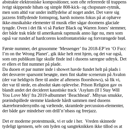
abstrakte elektroniske kompositioner, som ofte refererede til trappens
ivrigt skippende hihats og simple 808-kick- og chopsnare-rytmik,
men som altid var under indflydelse af noget andet. Det være sig
jazzens fritflydende formsprog, harsh noisens fokus på at ophæve
ikke-musikalske elementer til musik eller sågar doomens glaciale
tyngde. Oven i det fik vi så Parker Black og Warren Jones’ stemmer,
der både trak tråde til amerikansk rapmusik anno lige nu, men som
også var rundet af hardcorens konfrontatoriske og forvrængede brøl.
Første nummer, det grusomme ‘Messenger’ fra 2018-EP’en ‘O Fucc
I’m on the Wrong Planet’, gik ikke helt rent hjem, og det var også,
som om publikum lige skulle finde ind i duoens særegne udtryk. Det
er ellers et fint nummer på plade.
Da duoen et par numre inde i showet havde fundet helt på plads i
det desværre sparsomt besøgte, men fint skabte scenerum på Avalon
(der var heldigvis flere til andre af aftenens floorshows), så fik vi,
der var til stede, en absolut skøn oplevelse. Prison Religion gav os
blandt andet det decideret kaustiske track ‘Asylum (If I Stay Will
You Love Me)’ fra 2019-albummet ‘Beachhead’. Mhysas smukke,
præindspillede stemme klaskede hårdt sammen med duoens
skærebrændersynths og væltende, skramlede percussion-elementer,
der både gav mindelser om drill’n’nbass og freejazz.
Det er moderne protestmusik, vi er ude i her. Vreden skinnede
tydeligt igennem, selv om lyden og sangteknikken ikke tillod os at