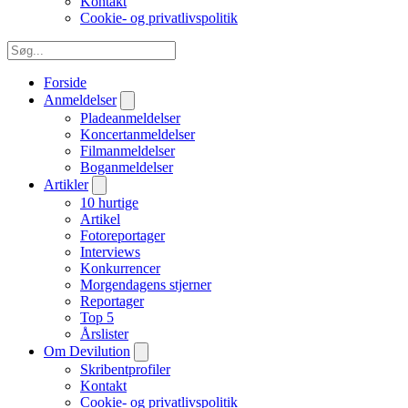
Kontakt
Cookie- og privatlivspolitik
Forside
Anmeldelser
Pladeanmeldelser
Koncertanmeldelser
Filmanmeldelser
Boganmeldelser
Artikler
10 hurtige
Artikel
Fotoreportager
Interviews
Konkurrencer
Morgendagens stjerner
Reportager
Top 5
Årslister
Om Devilution
Skribentprofiler
Kontakt
Cookie- og privatlivspolitik