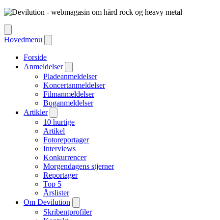
Hovedmenu
Forside
Anmeldelser
Pladeanmeldelser
Koncertanmeldelser
Filmanmeldelser
Boganmeldelser
Artikler
10 hurtige
Artikel
Fotoreportager
Interviews
Konkurrencer
Morgendagens stjerner
Reportager
Top 5
Årslister
Om Devilution
Skribentprofiler