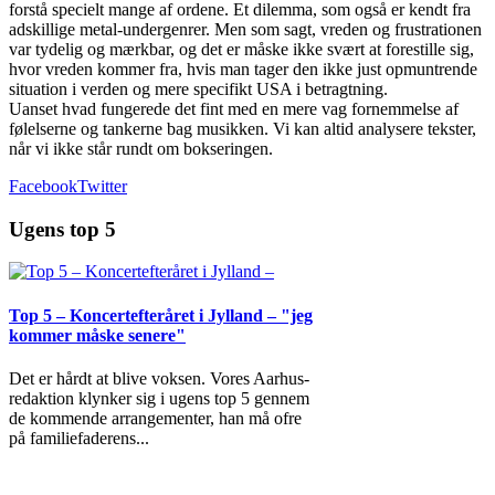
forstå specielt mange af ordene. Et dilemma, som også er kendt fra
adskillige metal-undergenrer. Men som sagt, vreden og frustrationen
var tydelig og mærkbar, og det er måske ikke svært at forestille sig,
hvor vreden kommer fra, hvis man tager den ikke just opmuntrende
situation i verden og mere specifikt USA i betragtning.
Uanset hvad fungerede det fint med en mere vag fornemmelse af
følelserne og tankerne bag musikken. Vi kan altid analysere tekster,
når vi ikke står rundt om bokseringen.
Facebook
Twitter
Ugens top 5
Top 5 – Koncertefteråret i Jylland – "jeg
kommer måske senere"
Det er hårdt at blive voksen. Vores Aarhus-
redaktion klynker sig i ugens top 5 gennem
de kommende arrangementer, han må ofre
på familiefaderens
...