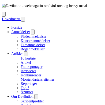
Hovedmenu
Forside
Anmeldelser
Pladeanmeldelser
Koncertanmeldelser
Filmanmeldelser
Boganmeldelser
Artikler
10 hurtige
Artikel
Fotoreportager
Interviews
Konkurrencer
Morgendagens stjerner
Reportager
Top 5
Årslister
Om Devilution
Skribentprofiler