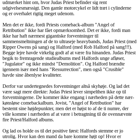
udmærket hint om, hvor Judas Priest befinder sig rent
udgivelsesmæssigt. Den gamle motorcykel er lidt træt i cylinderne
og er overhalet rigtig meget udenom.
Men det er ikke, fordi Priests comeback-album "Angel of
Retribution" ikke har fået opmærksomhed. Det er ikke, fordi man
ikke har haft nærmest gigantiske forventninger til
sammensmeltningen af de to ultraseje heavybands, Judas Priest (med
Ripper Owens på sang) og Halford (med Rob Halford på sang!!!).
Begge lejre havde virkelig godt af at være fra hinanden. Judas Priest
begik to fremragende studiealbums med Halfords unge afløser,
"Jugulator" og ikke mindst "Demolition". Og Halford brændte
igennem især med hans "Ressurrection", men også "Crusible"
havde sine åbenlyse kvaliteter.
Derfor var undertegnedes forventninger altså skyhøje. Og lad det
være sagt mere direkte: Judas Priest lever simpelthen ikke op til
forventningerne. De kommer ikke engang i nærheden på dette nær-
kønsløse comebackalbum. Jovist, "Angel of Retribution" har
bestemt sine højdepunkter, men det er højst to af de ti numre, der
ville komme i nærheden af at være i betragtning til de ovennævnte
fire Priest/Halford albums.
Og lad os holde os til det positive først: Halfords stemme er jo
utrolig. Hvor kan den mand da bare komme højt op! Hvor er