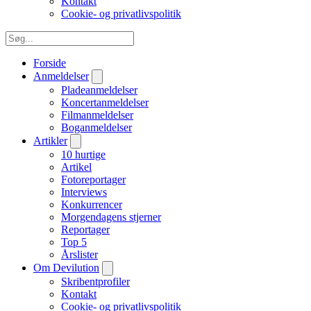
Kontakt
Cookie- og privatlivspolitik
Forside
Anmeldelser
Pladeanmeldelser
Koncertanmeldelser
Filmanmeldelser
Boganmeldelser
Artikler
10 hurtige
Artikel
Fotoreportager
Interviews
Konkurrencer
Morgendagens stjerner
Reportager
Top 5
Årslister
Om Devilution
Skribentprofiler
Kontakt
Cookie- og privatlivspolitik