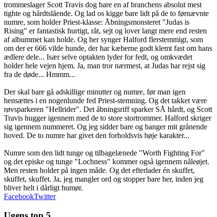
trommeslager Scott Travis dog bare en af branchens absolut mest
tighte og hårdtslående. Og lad os kigge bare lidt på de to førnævnte
numre, som holder Priest-klasse: Åbningsmonsteret "Judas is
Rising" er fantastisk hurtigt, råt, sejt og lover langt mere end resten
af albummet kan holde. Og her synger Halford flerstemmigt, som
om der er 666 vilde hunde, der har kæberne godt klemt fast om hans
ædlere dele... Især selve optakten lyder for fedt, og omkvædet
holder hele vejen hjem. Ja, man tror nærmest, at Judas har rejst sig
fra de døde... Hmmm...
Der skal bare gå adskillige minutter og numre, før man igen
hensættes i en nogenlunde fed Priest-stemning. Og det takket være
røvsparkeren "Hellrider". Det åbningsriff sparker SÅ hårdt, og Scott
Travis hugger igennem med de to store stortrommer. Halford skriger
sig igennem nummeret. Og jeg sidder bare og banger mit grånende
hoved. De to numre har givet den forholdsvis høje karakter...
Numre som den lidt tunge og tilbagelænede "Worth Fighting For"
og det episke og tunge "Lochness" kommer også igennem nåleøjet.
Men resten holder på ingen måde. Og det efterlader én skuffet,
skuffet, skuffet. Ja, jeg mangler ord og stopper bare her, inden jeg
bliver helt i dårligt humør.
Facebook
Twitter
Ugens top 5