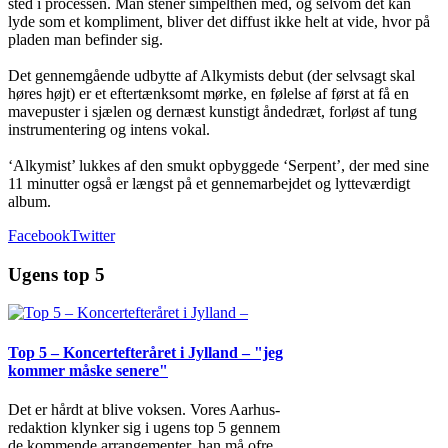
sted i processen. Man stener simpelthen med, og selvom det kan
lyde som et kompliment, bliver det diffust ikke helt at vide, hvor på
pladen man befinder sig.
Det gennemgående udbytte af Alkymists debut (der selvsagt skal
høres højt) er et eftertænksomt mørke, en følelse af først at få en
mavepuster i sjælen og dernæst kunstigt åndedræt, forløst af tung
instrumentering og intens vokal.
‘Alkymist’ lukkes af den smukt opbyggede ‘Serpent’, der med sine
11 minutter også er længst på et gennemarbejdet og lytteværdigt
album.
Facebook
Twitter
Ugens top 5
Top 5 – Koncertefteråret i Jylland – "jeg
kommer måske senere"
Det er hårdt at blive voksen. Vores Aarhus-
redaktion klynker sig i ugens top 5 gennem
de kommende arrangementer, han må ofre