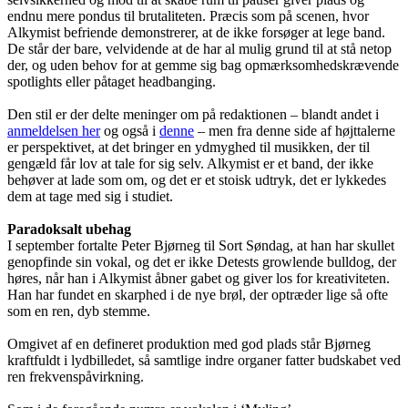
endnu mere pondus til brutaliteten. Præcis som på scenen, hvor
Alkymist befriende demonstrerer, at de ikke forsøger at lege band.
De står der bare, velvidende at de har al mulig grund til at stå netop
der, og uden behov for at gemme sig bag opmærksomhedskrævende
spotlights eller påtaget headbanging.
Den stil er der delte meninger om på redaktionen – blandt andet i
anmeldelsen her
og også i
denne
– men fra denne side af højttalerne
er perspektivet, at det bringer en ydmyghed til musikken, der til
gengæld får lov at tale for sig selv. Alkymist er et band, der ikke
behøver at lade som om, og det er et stoisk udtryk, det er lykkedes
dem at tage med sig i studiet.
Paradoksalt ubehag
I september fortalte Peter Bjørneg til Sort Søndag, at han har skullet
genopfinde sin vokal, og det er ikke Detests growlende bulldog, der
høres, når han i Alkymist åbner gabet og giver los for kreativiteten.
Han har fundet en skarphed i de nye brøl, der optræder lige så ofte
som en ren, dyb stemme.
Omgivet af en defineret produktion med god plads står Bjørneg
kraftfuldt i lydbilledet, så samtlige indre organer fatter budskabet ved
ren frekvenspåvirkning.