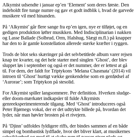
Alkymist udsendte i januar ep’en ‘Element’ som deres første. Den
indeholdt fire tunge numre og gav et godt indblik i, hvad de garvede
musikere vil med hinanden.
På ‘Alkymist’ går flere sange fra ep’en igen, nye er tilføjet, og en
gedigen produktion løfter musikken. Med Indisciplinarian i nakken
og Lasse Ballade (Solbrud, Orm, Halshug, Slægt m.fl.) på knapper
har den to år gamle konstellation allerede stærke kræfter i ryggen.
Trods de blot seks skæringer på det selvbetitlede album varer rejsen
knap tre kvarter, og det hele starter med singlen ‘Ghost’, der blev
sluppet løs i september og også er det nummer, der er lettest at gå
til. For dem, der faldt for Triptykons ‘Melana Chasmata’ (2014) vil
introen til ‘Ghost’ hurtigt vække genkendelse som en genfødsel af
‘Aurorae’; som Triptykon på stesolid.
For Alkymist spiller langsommere. Per definition. Hverken sludge-
eller doom-mærkatet indkapsler til fulde Alkymists
genreeksperimenterende tilgang. Med ‘Ghost’ introduceres også
Peter Bjørnegs vokal, der er det udtrykte billede på, hvordan det
lyder, når man høvler brosten på et rivejern.
På ‘Djinn’ udfoldes fyldigere riffs, der bindes sammen af en både
simpel og bombastisk lydflade, hvor det bliver klart, at musikernes
selvsikkerhed og mod til at skabe rum til pauser giver plads og