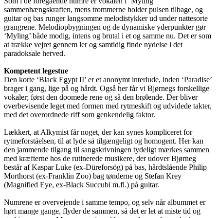
Som i de foregående numre er vokalen i ‘Myling’
sammenhængskraften, mens trommerne holder pulsen tilbage, og
guitar og bas runger langsomme melodistykker ud under nattesorte
grangrene. Melodiopbygningen og de dynamiske yderpunkter gør
‘Myling’ både modig, intens og brutal i et og samme nu. Det er som
at trække vejret gennem ler og samtidig finde nydelse i det
paradoksale herved.
Kompetent legestue
Den korte ‘Black Egypt II’ er et anonymt interlude, inden ‘Paradise’
brager i gang, lige på og hårdt. Også her får vi Bjørnegs forskellige
vokaler; først den doomede rene og så den brølende. Der bliver
overbevisende leget med formen med rytmeskift og udvidede takter,
med det overordnede riff som genkendelig faktor.
Lækkert, at Alkymist får noget, der kan synes kompliceret for
rytmeforståelsen, til at lyde så tilgængeligt og homogent. Her kan
den jammende tilgang til sangskrivningen tydeligt mærkes sammen
med kræfterne hos de rutinerede musikere, der udover Bjørneg
består af Kaspar Luke (ex-Düreforsög) på bas, hårdtslående Philip
Morthorst (ex-Franklin Zoo) bag tønderne og Stefan Krey
(Magnified Eye, ex-Black Succubi m.fl.) på guitar.
Numrene er overvejende i samme tempo, og selv når albummet er
hørt mange gange, flyder de sammen, så det er let at miste tid og