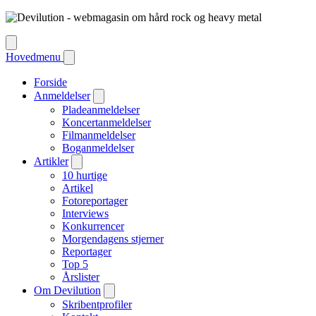
Hovedmenu
Forside
Anmeldelser
Pladeanmeldelser
Koncertanmeldelser
Filmanmeldelser
Boganmeldelser
Artikler
10 hurtige
Artikel
Fotoreportager
Interviews
Konkurrencer
Morgendagens stjerner
Reportager
Top 5
Årslister
Om Devilution
Skribentprofiler