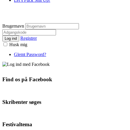
Let’s Fuck Shit Up!
Brugernavn
Registrer
Log ind
Husk mig
Glemt Password?
Find os på Facebook
Skribenter søges
Festivaltema