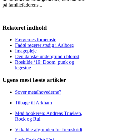
på familiefaderens
...
Relateret indhold
Færøernes fornemste
Fadøl regerer stadig i Aalborg
Imagepleje
Den danske undergrund i blomst
Roskilde ‘19: Doom, punk og
legestue
Ugens mest læste artikler
Sover metalhovederne?
Tilbage til Arkham
Mød bookeren: Andreas Truelsen,
Rock og Rul
Vi kaldte afgrunden for fremskridt