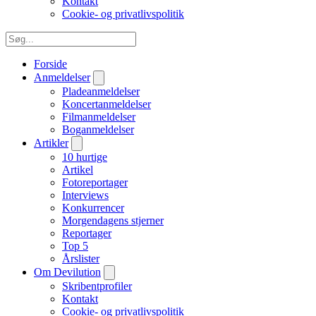
Kontakt
Cookie- og privatlivspolitik
Forside
Anmeldelser
Pladeanmeldelser
Koncertanmeldelser
Filmanmeldelser
Boganmeldelser
Artikler
10 hurtige
Artikel
Fotoreportager
Interviews
Konkurrencer
Morgendagens stjerner
Reportager
Top 5
Årslister
Om Devilution
Skribentprofiler
Kontakt
Cookie- og privatlivspolitik