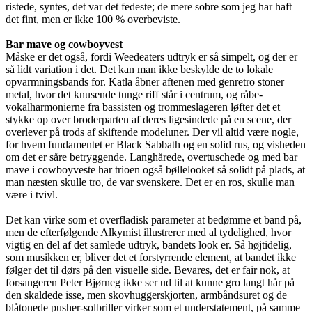
ristede, syntes, det var det fedeste; de mere sobre som jeg har haft
det fint, men er ikke 100 % overbeviste.
Bar mave og cowboyvest
Måske er det også, fordi Weedeaters udtryk er så simpelt, og der er
så lidt variation i det. Det kan man ikke beskylde de to lokale
opvarmningsbands for. Katla åbner aftenen med genretro stoner
metal, hvor det knusende tunge riff står i centrum, og råbe-
vokalharmonierne fra bassisten og trommeslageren løfter det et
stykke op over broderparten af deres ligesindede på en scene, der
overlever på trods af skiftende modeluner. Der vil altid være nogle,
for hvem fundamentet er Black Sabbath og en solid rus, og visheden
om det er såre betryggende. Langhårede, overtuschede og med bar
mave i cowboyveste har trioen også bøllelooket så solidt på plads, at
man næsten skulle tro, de var svenskere. Det er en ros, skulle man
være i tvivl.
Det kan virke som et overfladisk parameter at bedømme et band på,
men de efterfølgende Alkymist illustrerer med al tydelighed, hvor
vigtig en del af det samlede udtryk, bandets look er. Så højtidelig,
som musikken er, bliver det et forstyrrende element, at bandet ikke
følger det til dørs på den visuelle side. Bevares, det er fair nok, at
forsangeren Peter Bjørneg ikke ser ud til at kunne gro langt hår på
den skaldede isse, men skovhuggerskjorten, armbåndsuret og de
blåtonede pusher-solbriller virker som et understatement, på samme