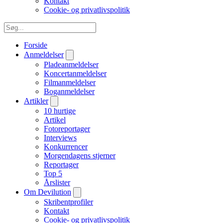
Kontakt
Cookie- og privatlivspolitik
Forside
Anmeldelser
Pladeanmeldelser
Koncertanmeldelser
Filmanmeldelser
Boganmeldelser
Artikler
10 hurtige
Artikel
Fotoreportager
Interviews
Konkurrencer
Morgendagens stjerner
Reportager
Top 5
Årslister
Om Devilution
Skribentprofiler
Kontakt
Cookie- og privatlivspolitik