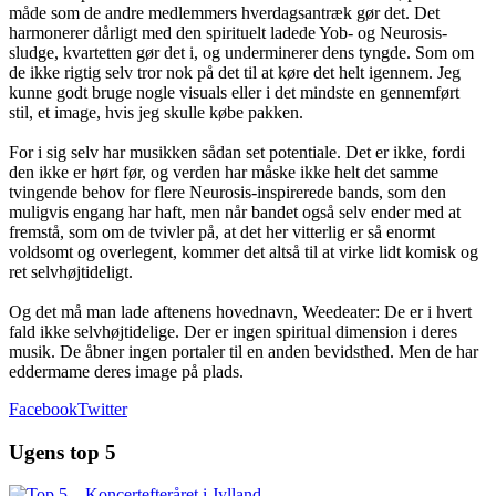
måde som de andre medlemmers hverdagsantræk gør det. Det
harmonerer dårligt med den spirituelt ladede Yob- og Neurosis-
sludge, kvartetten gør det i, og underminerer dens tyngde. Som om
de ikke rigtig selv tror nok på det til at køre det helt igennem. Jeg
kunne godt bruge nogle visuals eller i det mindste en gennemført
stil, et image, hvis jeg skulle købe pakken.
For i sig selv har musikken sådan set potentiale. Det er ikke, fordi
den ikke er hørt før, og verden har måske ikke helt det samme
tvingende behov for flere Neurosis-inspirerede bands, som den
muligvis engang har haft, men når bandet også selv ender med at
fremstå, som om de tvivler på, at det her vitterlig er så enormt
voldsomt og overlegent, kommer det altså til at virke lidt komisk og
ret selvhøjtideligt.
Og det må man lade aftenens hovednavn, Weedeater: De er i hvert
fald ikke selvhøjtidelige. Der er ingen spiritual dimension i deres
musik. De åbner ingen portaler til en anden bevidsthed. Men de har
eddermame deres image på plads.
Facebook
Twitter
Ugens top 5