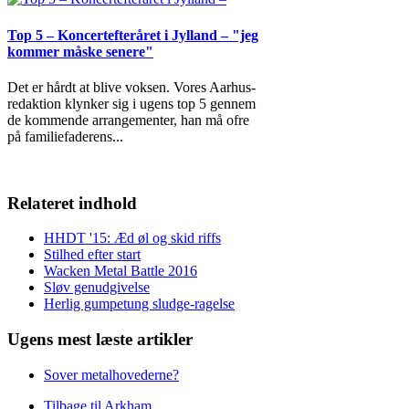
Top 5 – Koncertefteråret i Jylland – "jeg
kommer måske senere"
Det er hårdt at blive voksen. Vores Aarhus-
redaktion klynker sig i ugens top 5 gennem
de kommende arrangementer, han må ofre
på familiefaderens
...
Relateret indhold
HHDT '15: Æd øl og skid riffs
Stilhed efter start
Wacken Metal Battle 2016
Sløv genudgivelse
Herlig gumpetung sludge-ragelse
Ugens mest læste artikler
Sover metalhovederne?
Tilbage til Arkham