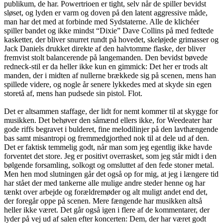
publikum, de har. Powertrioen er tight, selv når de spiller bevidst
sløset, og lyden er varm og doven på den latent aggressive måde,
man har det med at forbinde med Sydstaterne. Alle de klichéer
spiller bandet og ikke mindst “Dixie” Dave Collins på med fedtede
kasketter, der bliver snurret rundt på hovedet, skeløjede grimasser og
Jack Daniels drukket direkte af den halvtomme flaske, der bliver
fremvist stolt balancerende på langemanden. Den bevidst bøvede
redneck-stil er da heller ikke kun en gimmick: Det her er trods alt
manden, der i midten af nullerne brækkede sig på scenen, mens han
spillede videre, og nogle år senere lykkedes med at skyde sin egen
storetå af, mens han pudsede sin pistol. Flot.
Det er altsammen staffage, der lidt for nemt kommer til at skygge for
musikken. Det behøver den såmænd ellers ikke, for Weedeater har
gode riffs begravet i bulderet, fine melodilinjer på den lavthængende
bas samt misantropi og fremmedgjorthed nok til at dele ud af den.
Det er faktisk temmelig godt, når man som jeg egentlig ikke havde
forventet det store. Jeg er positivt overrasket, som jeg står midt i den
bølgende forsamling, solkogt og omsluttet af den fede stoner metal.
Men hen mod slutningen går det også op for mig, at jeg i længere tid
har stået der med tankerne alle mulige andre steder henne og har
tænkt over arbejde og forældremøder og alt muligt andet end det,
der foregår oppe på scenen. Mere fængende har musikken altså
heller ikke været. Det går også igen i flere af de kommentarer, der
lyder på vej ud af salen efter koncerten: Dem, der har været godt