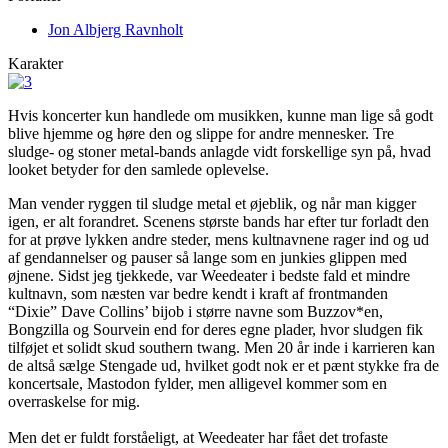
Jon Albjerg Ravnholt
Karakter
Hvis koncerter kun handlede om musikken, kunne man lige så godt
blive hjemme og høre den og slippe for andre mennesker. Tre
sludge- og stoner metal-bands anlagde vidt forskellige syn på, hvad
looket betyder for den samlede oplevelse.
Man vender ryggen til sludge metal et øjeblik, og når man kigger
igen, er alt forandret. Scenens største bands har efter tur forladt den
for at prøve lykken andre steder, mens kultnavnene rager ind og ud
af gendannelser og pauser så lange som en junkies glippen med
øjnene. Sidst jeg tjekkede, var Weedeater i bedste fald et mindre
kultnavn, som næsten var bedre kendt i kraft af frontmanden
“Dixie” Dave Collins’ bijob i større navne som Buzzov*en,
Bongzilla og Sourvein end for deres egne plader, hvor sludgen fik
tilføjet et solidt skud southern twang. Men 20 år inde i karrieren kan
de altså sælge Stengade ud, hvilket godt nok er et pænt stykke fra de
koncertsale, Mastodon fylder, men alligevel kommer som en
overraskelse for mig.
Men det er fuldt forståeligt, at Weedeater har fået det trofaste