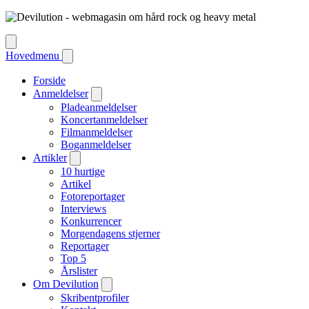
Hovedmenu
Forside
Anmeldelser
Pladeanmeldelser
Koncertanmeldelser
Filmanmeldelser
Boganmeldelser
Artikler
10 hurtige
Artikel
Fotoreportager
Interviews
Konkurrencer
Morgendagens stjerner
Reportager
Top 5
Årslister
Om Devilution
Skribentprofiler