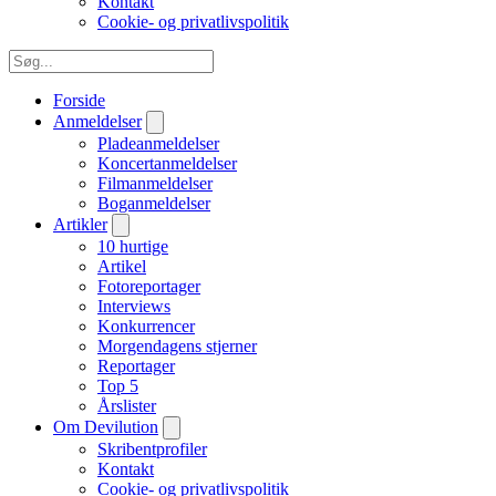
Kontakt
Cookie- og privatlivspolitik
Forside
Anmeldelser
Pladeanmeldelser
Koncertanmeldelser
Filmanmeldelser
Boganmeldelser
Artikler
10 hurtige
Artikel
Fotoreportager
Interviews
Konkurrencer
Morgendagens stjerner
Reportager
Top 5
Årslister
Om Devilution
Skribentprofiler
Kontakt
Cookie- og privatlivspolitik