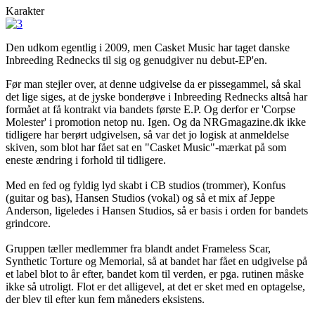
Karakter
Den udkom egentlig i 2009, men Casket Music har taget danske
Inbreeding Rednecks til sig og genudgiver nu debut-EP'en.
Før man stejler over, at denne udgivelse da er pissegammel, så skal
det lige siges, at de jyske bonderøve i Inbreeding Rednecks altså har
formået at få kontrakt via bandets første E.P. Og derfor er 'Corpse
Molester' i promotion netop nu. Igen. Og da NRGmagazine.dk ikke
tidligere har berørt udgivelsen, så var det jo logisk at anmeldelse
skiven, som blot har fået sat en "Casket Music"-mærkat på som
eneste ændring i forhold til tidligere.
Med en fed og fyldig lyd skabt i CB studios (trommer), Konfus
(guitar og bas), Hansen Studios (vokal) og så et mix af Jeppe
Anderson, ligeledes i Hansen Studios, så er basis i orden for bandets
grindcore.
Gruppen tæller medlemmer fra blandt andet Frameless Scar,
Synthetic Torture og Memorial, så at bandet har fået en udgivelse på
et label blot to år efter, bandet kom til verden, er pga. rutinen måske
ikke så utroligt. Flot er det alligevel, at det er sket med en optagelse,
der blev til efter kun fem måneders eksistens.