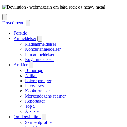
Hovedmenu
Forside
Anmeldelser
Pladeanmeldelser
Koncertanmeldelser
Filmanmeldelser
Boganmeldelser
Artikler
10 hurtige
Artikel
Fotoreportager
Interviews
Konkurrencer
Morgendagens stjerner
Reportager
Top 5
Årslister
Om Devilution
Skribentprofiler