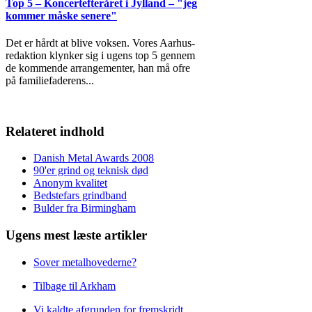
Top 5 – Koncertefteråret i Jylland – "jeg
kommer måske senere"
Det er hårdt at blive voksen. Vores Aarhus-
redaktion klynker sig i ugens top 5 gennem
de kommende arrangementer, han må ofre
på familiefaderens
...
Relateret indhold
Danish Metal Awards 2008
90'er grind og teknisk død
Anonym kvalitet
Bedstefars grindband
Bulder fra Birmingham
Ugens mest læste artikler
Sover metalhovederne?
Tilbage til Arkham
Vi kaldte afgrunden for fremskridt