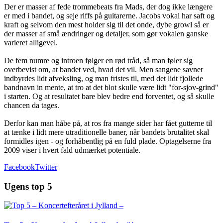
Der er masser af fede trommebeats fra Mads, der dog ikke længere
er med i bandet, og seje riffs på guitarerne. Jacobs vokal har saft og
kraft og selvom den mest holder sig til det onde, dybe growl så er
der masser af små ændringer og detaljer, som gør vokalen ganske
varieret alligevel.
De fem numre og introen følger en rød tråd, så man føler sig
overbevist om, at bandet ved, hvad det vil. Men sangene savner
indbyrdes lidt afveksling, og man fristes til, med det lidt fjollede
bandnavn in mente, at tro at det blot skulle være lidt "for-sjov-grind"
i starten. Og at resultatet bare blev bedre end forventet, og så skulle
chancen da tages.
Derfor kan man håbe på, at ros fra mange sider har fået gutterne til
at tænke i lidt mere utraditionelle baner, når bandets brutalitet skal
formidles igen - og forhåbentlig på en fuld plade. Optagelserne fra
2009 viser i hvert fald udmærket potentiale.
Facebook
Twitter
Ugens top 5