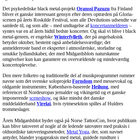
Det psykedeliske black metal-projekt
Oranssi Pazuzu
fra Finland
bliver et ganske interessant gensyn efter deres optræden på Gloria-
scenen på årets Roskilde Festival, som alle Devilutions udsendte var
samlede til, og som alle – med undtagelse af
koncertanmelderen
–
syntes var en af årets hidtil bedste koncerter. Og skal vi blive i black
metal-genren, er engelske
Winterfylleth
, der på angelsaksisk
betyder oktober, bestemt også anbefalelsesværdige; det
anmelderroste band er eksperter i atmosfæriske, storladne og
smukke lydlandskaber, der med Midgardsblots naturskønne
omgivelser kun kan garantere en overvældende og mindeværdig
koncertoplevelse.
Den mere folketro og traditionelle del af musikprogrammet rummer
navne som det svenske soloprojekt
Forndom
med messevokal og
oldgamle instrumenter, København-baserede
Heilung
, med
referencer til Nordeuropas jernalder og vikingetid og et ganske
imponerende
sceneshow
, og ikke mindst det danske
middelalderband
Virelai
, hvis rytmesektion spilles af Huldres
trommeslager.
Årets Midgardsblot byder også på Norse TattooCon, hvor publikum
kan blive tatoveret af nogle af de ledende tatovører med praksis i
oldnordiske tatoveringsmetoder,
Metal Yoga
, der, som navnet
antyder, blander yogapraksis med metal, guidede rundture i