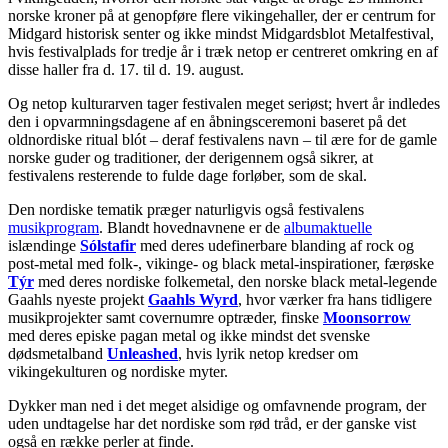
norske kroner på at genopføre flere vikingehaller, der er centrum for
Midgard historisk senter og ikke mindst Midgardsblot Metalfestival,
hvis festivalplads for tredje år i træk netop er centreret omkring en af
disse haller fra d. 17. til d. 19. august.
Og netop kulturarven tager festivalen meget seriøst; hvert år indledes
den i opvarmningsdagene af en åbningsceremoni baseret på det
oldnordiske ritual blót – deraf festivalens navn – til ære for de gamle
norske guder og traditioner, der derigennem også sikrer, at
festivalens resterende to fulde dage forløber, som de skal.
Den nordiske tematik præger naturligvis også festivalens
musikprogram
. Blandt hovednavnene er de
albumaktuelle
islændinge
Sólstafir
med deres udefinerbare blanding af rock og
post-metal med folk-, vikinge- og black metal-inspirationer, færøske
Týr
med deres nordiske folkemetal, den norske black metal-legende
Gaahls nyeste projekt
Gaahls Wyrd
, hvor værker fra hans tidligere
musikprojekter samt covernumre optræder, finske
Moonsorrow
med deres episke pagan metal og ikke mindst det svenske
dødsmetalband
Unleashed
, hvis lyrik netop kredser om
vikingekulturen og nordiske myter.
Dykker man ned i det meget alsidige og omfavnende program, der
uden undtagelse har det nordiske som rød tråd, er der ganske vist
også en række perler at finde.