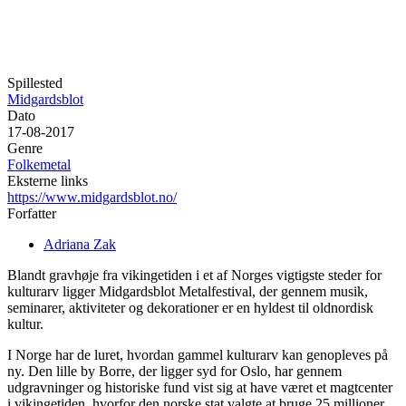
Spillested
Midgardsblot
Dato
17-08-2017
Genre
Folkemetal
Eksterne links
https://www.midgardsblot.no/
Forfatter
Adriana Zak
Blandt gravhøje fra vikingetiden i et af Norges vigtigste steder for
kulturarv ligger Midgardsblot Metalfestival, der gennem musik,
seminarer, aktiviteter og dekorationer er en hyldest til oldnordisk
kultur.
I Norge har de luret, hvordan gammel kulturarv kan genopleves på
ny. Den lille by Borre, der ligger syd for Oslo, har gennem
udgravninger og historiske fund vist sig at have været et magtcenter
i vikingetiden, hvorfor den norske stat valgte at bruge 25 millioner