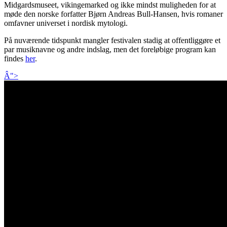
Midgardsmuseet, vikingemarked og ikke mindst muligheden for at
møde den norske forfatter Bjørn Andreas Bull-Hansen, hvis romaner
omfavner universet i nordisk mytologi.
På nuværende tidspunkt mangler festivalen stadig at offentliggøre et
par musiknavne og andre indslag, men det foreløbige program kan
findes
her
.
Â">