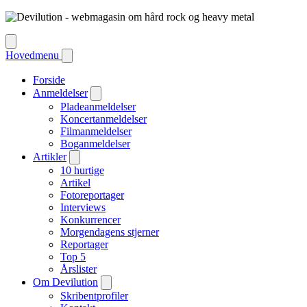
Hovedmenu
Forside
Anmeldelser
Pladeanmeldelser
Koncertanmeldelser
Filmanmeldelser
Boganmeldelser
Artikler
10 hurtige
Artikel
Fotoreportager
Interviews
Konkurrencer
Morgendagens stjerner
Reportager
Top 5
Årslister
Om Devilution
Skribentprofiler