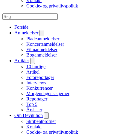
Kontakt
Cookie- og privatlivspolitik
Forside
Anmeldelser
Pladeanmeldelser
Koncertanmeldelser
Filmanmeldelser
Boganmeldelser
Artikler
10 hurtige
Artikel
Fotoreportager
Interviews
Konkurrencer
Morgendagens stjerner
Reportager
Top 5
Årslister
Om Devilution
Skribentprofiler
Kontakt
Cookie- og privatlivspolitik