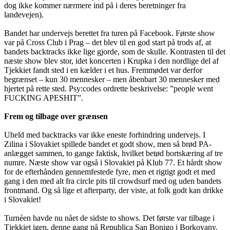
dog ikke kommer nærmere ind på i deres beretninger fra
landevejen).
Bandet har undervejs berettet fra turen på Facebook. Første show
var på Cross Club i Prag – det blev til en god start på trods af, at
bandets backtracks ikke lige gjorde, som de skulle. Kontrasten til det
næste show blev stor, idet koncerten i Krupka i den nordlige del af
Tjekkiet fandt sted i en kælder i et hus. Fremmødet var derfor
begrænset – kun 30 mennesker – men åbenbart 30 mennesker med
hjertet på rette sted. Psy:codes ordrette beskrivelse: ”people went
FUCKING APESHIT”.
Frem og tilbage over grænsen
Uheld med backtracks var ikke eneste forhindring undervejs. I
Zilina i Slovakiet spillede bandet et godt show, men så brød PA-
anlægget sammen, to gange faktisk, hvilket betød bortskæring af tre
numre. Næste show var også i Slovakiet på Klub 77. Et hårdt show
for de efterhånden gennemfestede fyre, men et rigtigt godt et med
gang i den med alt fra circle pits til crowdsurf med og uden bandets
frontmand. Og så lige et afterparty, der viste, at folk godt kan drikke
i Slovakiet!
Turnéen havde nu nået de sidste to shows. Det første var tilbage i
Tjekkiet igen, denne gang på Republica San Bonigo i Borkovany.