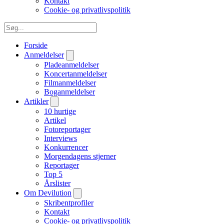
Kontakt
Cookie- og privatlivspolitik
Forside
Anmeldelser
Pladeanmeldelser
Koncertanmeldelser
Filmanmeldelser
Boganmeldelser
Artikler
10 hurtige
Artikel
Fotoreportager
Interviews
Konkurrencer
Morgendagens stjerner
Reportager
Top 5
Årslister
Om Devilution
Skribentprofiler
Kontakt
Cookie- og privatlivspolitik