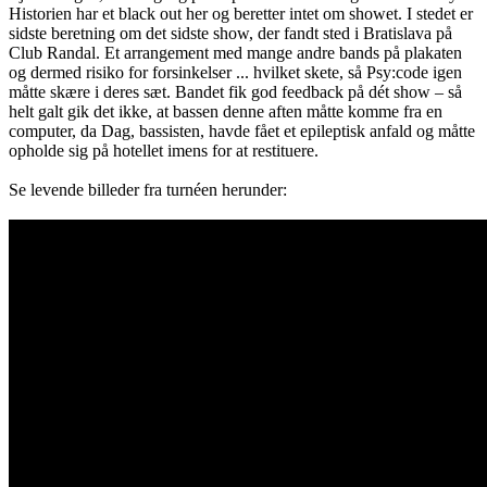
Historien har et black out her og beretter intet om showet. I stedet er
sidste beretning om det sidste show, der fandt sted i Bratislava på
Club Randal. Et arrangement med mange andre bands på plakaten
og dermed risiko for forsinkelser ... hvilket skete, så Psy:code igen
måtte skære i deres sæt. Bandet fik god feedback på dét show – så
helt galt gik det ikke, at bassen denne aften måtte komme fra en
computer, da Dag, bassisten, havde fået et epileptisk anfald og måtte
opholde sig på hotellet imens for at restituere.
Se levende billeder fra turnéen herunder: