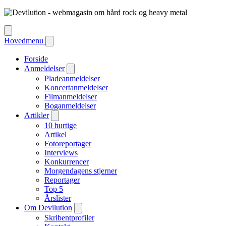
Hovedmenu
Forside
Anmeldelser
Pladeanmeldelser
Koncertanmeldelser
Filmanmeldelser
Boganmeldelser
Artikler
10 hurtige
Artikel
Fotoreportager
Interviews
Konkurrencer
Morgendagens stjerner
Reportager
Top 5
Årslister
Om Devilution
Skribentprofiler