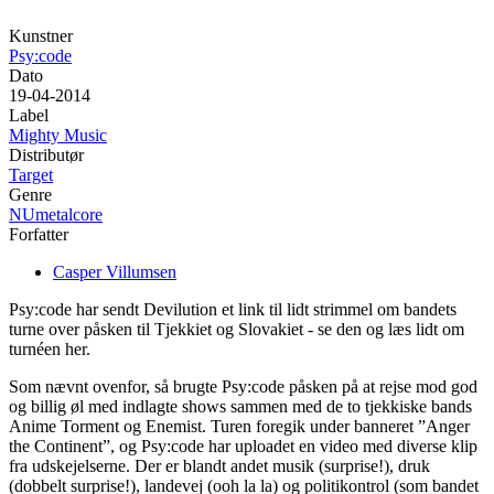
Kunstner
Psy:code
Dato
19-04-2014
Label
Mighty Music
Distributør
Target
Genre
NUmetalcore
Forfatter
Casper Villumsen
Psy:code har sendt Devilution et link til lidt strimmel om bandets
turne over påsken til Tjekkiet og Slovakiet - se den og læs lidt om
turnéen her.
Som nævnt ovenfor, så brugte Psy:code påsken på at rejse mod god
og billig øl med indlagte shows sammen med de to tjekkiske bands
Anime Torment og Enemist. Turen foregik under banneret ”Anger
the Continent”, og Psy:code har uploadet en video med diverse klip
fra udskejelserne. Der er blandt andet musik (surprise!), druk
(dobbelt surprise!), landevej (ooh la la) og politikontrol (som bandet